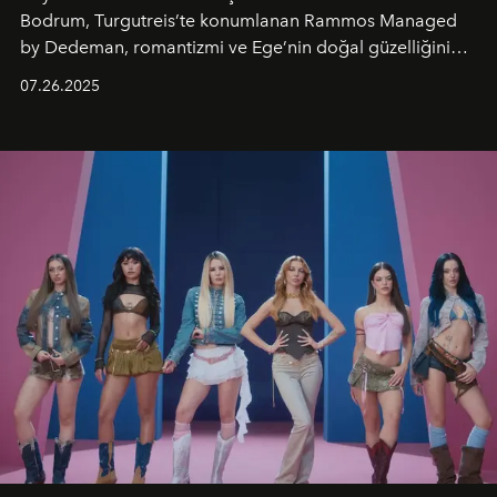
Bodrum, Turgutreis’te konumlanan Rammos Managed
by Dedeman, romantizmi ve Ege’nin doğal güzelliğini
aynı atmosferde buluşturarak balayı çiftlerinden özel
07.26.2025
kutlamalar planlayan misafirlere benzersiz bir deneyim
vadediyor.