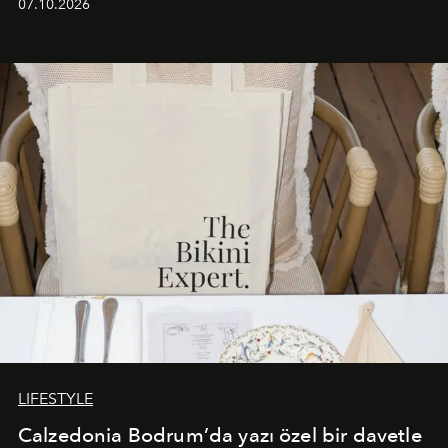
07.10.2026
başlayan bu özel aktivasyon, NISHANE’nin koku evrenini
Akdeniz’in en prestijli destinasyonlarından biriyle
buluşturarak markanın Cavo Tagoo’daki varlığını
sürükleyici ve mevsime özel bir deneyime dönüştürüyor.
LIFESTYLE
Calzedonia Bodrum’da yazı özel bir davetle