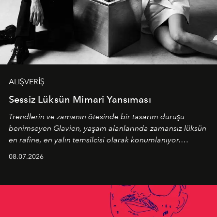
ALIŞVERİŞ
Sessiz Lüksün Mimari Yansıması
Trendlerin ve zamanın ötesinde bir tasarım duruşu
benimseyen
Glavien,
yaşam alanlarında zamansız lüksün
en rafine, en yalın temsilcisi olarak konumlanıyor.
Kusursuz malzeme kalitesini yüksek zanaatkarlıkla
08.07.2026
birleştiren marka; modern mimarinin sınırlarını zorlayan
en yeni seçkisiyle bu imza felsefesini mekanlara taşıyor.