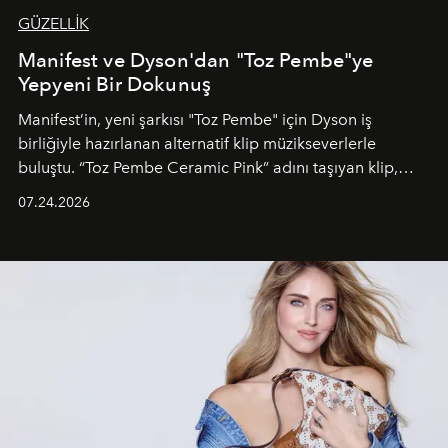
GÜZELLİK
Manifest ve Dyson'dan "Toz Pembe"ye
Yepyeni Bir Dokunuş
Manifest’in, yeni şarkısı "Toz Pembe" için Dyson iş
birliğiyle hazırlanan alternatif klip müzikseverlerle
buluştu. “Toz Pembe Ceramic Pink” adını taşıyan klip,
grubun enerjisini yansıtan renkli atmosferi, hareketli
07.24.2026
dans koreografileri ve güçlü stil dünyasıyla dikkat
çekerken, saç tasarımları da görsel anlatımın en önemli
unsurlarından biri olarak öne çıkıyor.