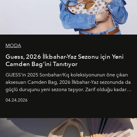
MODA
Guess, 2026 İlkbahar-Yaz Sezonu için Yeni
Camden Bag’ini Tanıtıyor
GUESS’in 2025 Sonbahar/Kış koleksiyonunun öne çıkan
aksesuarı Camden Bag, 2026 İlkbahar-Yaz sezonunda da
güçlü duruşunu yeni sezona taşıyor. Zarif olduğu kadar
güçlü ve özgüvenli kadınlar için tasarlanan Camden Bag,
04.24.2026
cazibenin, özgünlüğün ve modern bohem tavrın güçlü
bir ifadesi olarak öne çıkıyor.