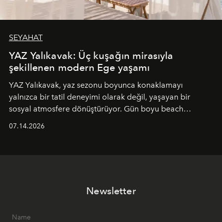
SEYAHAT
YAZ Yalıkavak: Üç kuşağın mirasıyla
şekillenen modern Ege yaşamı
YAZ Yalıkavak, yaz sezonu boyunca konaklamayı
yalnızca bir tatil deneyimi olarak değil, yaşayan bir
sosyal atmosfere dönüştürüyor. Gün boyu beach
alanında DJ performansları ve canlı müzik eşliğinde
07.14.2026
Ege’nin ritmi hissedilirken, akşamları ise Anadolu
mutfağını modern dokunuşlarla müzikle buluşturan
tematik gastronomi geceleri misafirlerle buluşuyor.
Paylaşıma, lezzete ve müziğe odaklanan bu özel
akşamlar, YAZ’ın sade lüks anlayışını gün batımından
Newsletter
geceye taşıyarak her hafta farklı bir deneyim sunuyor.