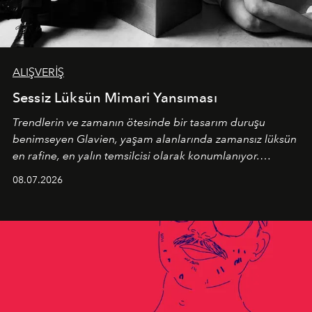
ALIŞVERİŞ
Sessiz Lüksün Mimari Yansıması
Trendlerin ve zamanın ötesinde bir tasarım duruşu
benimseyen
Glavien,
yaşam alanlarında zamansız lüksün
en rafine, en yalın temsilcisi olarak konumlanıyor.
Kusursuz malzeme kalitesini yüksek zanaatkarlıkla
08.07.2026
birleştiren marka; modern mimarinin sınırlarını zorlayan
en yeni seçkisiyle bu imza felsefesini mekanlara taşıyor.