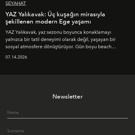
SEYAHAT
YAZ Yalıkavak: Üç kuşağın mirasıyla
şekillenen modern Ege yaşamı
YAZ Yalıkavak, yaz sezonu boyunca konaklamayı
yalnızca bir tatil deneyimi olarak değil, yaşayan bir
sosyal atmosfere dönüştürüyor. Gün boyu beach
alanında DJ performansları ve canlı müzik eşliğinde
07.14.2026
Ege’nin ritmi hissedilirken, akşamları ise Anadolu
mutfağını modern dokunuşlarla müzikle buluşturan
tematik gastronomi geceleri misafirlerle buluşuyor.
Paylaşıma, lezzete ve müziğe odaklanan bu özel
akşamlar, YAZ’ın sade lüks anlayışını gün batımından
Newsletter
geceye taşıyarak her hafta farklı bir deneyim sunuyor.