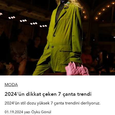
MODA
2024'ün dikkat çeken 7 çanta trendi
2024’ün stil dozu yüksek 7 çanta trendini derliyoruz.
01.19.2024 yazı Öykü Gönül