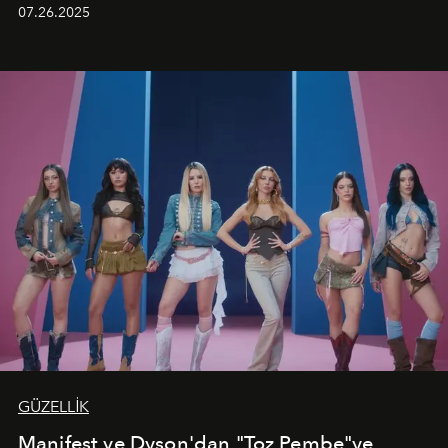
aynı atmosferde buluşturarak balayı çiftlerinden özel
07.26.2025
kutlamalar planlayan misafirlere benzersiz bir deneyim
vadediyor.
GÜZELLİK
Manifest ve Dyson'dan "Toz Pembe"ye