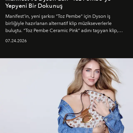
Yepyeni Bir Dokunuş
Manifest’in, yeni şarkısı "Toz Pembe" için Dyson iş
birliğiyle hazırlanan alternatif klip müzikseverlerle
buluştu. “Toz Pembe Ceramic Pink” adını taşıyan klip,
grubun enerjisini yansıtan renkli atmosferi, hareketli
07.24.2026
dans koreografileri ve güçlü stil dünyasıyla dikkat
çekerken, saç tasarımları da görsel anlatımın en önemli
unsurlarından biri olarak öne çıkıyor.