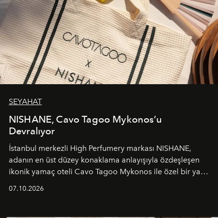
SEYAHAT
NISHANE, Cavo Tagoo Mykonos’u
Devralıyor
İstanbul merkezli High Perfumery markası NISHANE,
adanın en üst düzey konaklama anlayışıyla özdeşleşen
ikonik yamaç oteli Cavo Tagoo Mykonos ile özel bir yaz
iş birliğini hayata geçirdi. 25 Haziran 2026 itibarıyla
07.10.2026
başlayan bu özel aktivasyon, NISHANE’nin koku evrenini
Akdeniz’in en prestijli destinasyonlarından biriyle