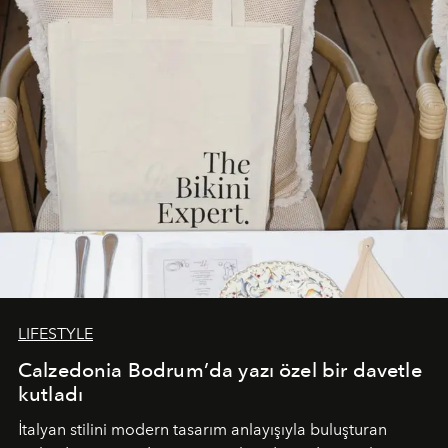
buluşturarak markanın Cavo Tagoo’daki varlığını
sürükleyici ve mevsime özel bir deneyime dönüştürüyor.
LIFESTYLE
Calzedonia Bodrum’da yazı özel bir davetle
kutladı
İtalyan stilini modern tasarım anlayışıyla buluşturan