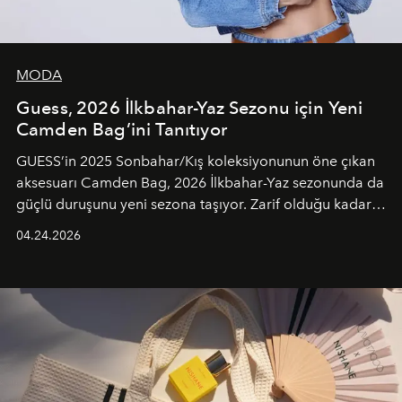
MODA
Guess, 2026 İlkbahar-Yaz Sezonu için Yeni
Camden Bag’ini Tanıtıyor
GUESS’in 2025 Sonbahar/Kış koleksiyonunun öne çıkan
aksesuarı Camden Bag, 2026 İlkbahar-Yaz sezonunda da
güçlü duruşunu yeni sezona taşıyor. Zarif olduğu kadar
güçlü ve özgüvenli kadınlar için tasarlanan Camden Bag,
04.24.2026
cazibenin, özgünlüğün ve modern bohem tavrın güçlü
bir ifadesi olarak öne çıkıyor.