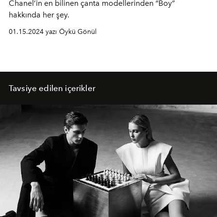
Chanel’in en bilinen çanta modellerinden “Boy”
hakkında her şey.
01.15.2024 yazı Öykü Gönül
Tavsiye edilen içerikler