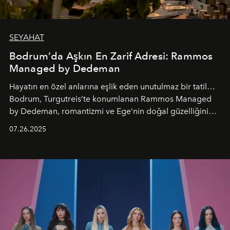
SEYAHAT
Bodrum’da Aşkın En Zarif Adresi: Rammos
Managed by Dedeman
Hayatın en özel anlarına eşlik eden unutulmaz bir tatil…
Bodrum, Turgutreis’te konumlanan Rammos Managed
by Dedeman, romantizmi ve Ege’nin doğal güzelliğini
aynı atmosferde buluşturarak balayı çiftlerinden özel
07.26.2025
kutlamalar planlayan misafirlere benzersiz bir deneyim
vadediyor.