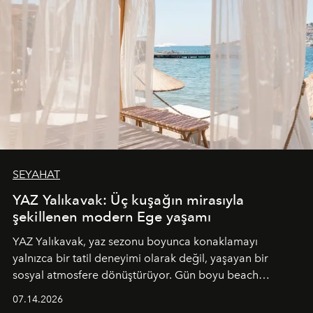
SEYAHAT
YAZ Yalıkavak: Üç kuşağın mirasıyla
şekillenen modern Ege yaşamı
YAZ Yalıkavak, yaz sezonu boyunca konaklamayı
yalnızca bir tatil deneyimi olarak değil, yaşayan bir
sosyal atmosfere dönüştürüyor. Gün boyu beach
alanında DJ performansları ve canlı müzik eşliğinde
07.14.2026
Ege’nin ritmi hissedilirken, akşamları ise Anadolu