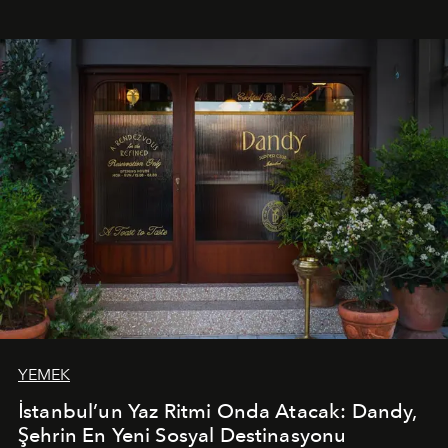
mutfağını modern dokunuşlarla müzikle buluşturan
tematik gastronomi geceleri misafirlerle buluşuyor.
Paylaşıma, lezzete ve müziğe odaklanan bu özel
akşamlar, YAZ’ın sade lüks anlayışını gün batımından
geceye taşıyarak her hafta farklı bir deneyim sunuyor.
YEMEK
İstanbul’un Yaz Ritmi Onda Atacak: Dandy,
Şehrin En Yeni Sosyal Destinasyonu