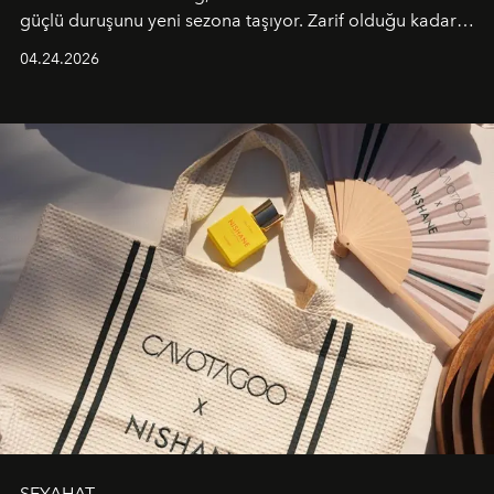
güçlü duruşunu yeni sezona taşıyor. Zarif olduğu kadar
güçlü ve özgüvenli kadınlar için tasarlanan Camden Bag,
04.24.2026
cazibenin, özgünlüğün ve modern bohem tavrın güçlü
bir ifadesi olarak öne çıkıyor.
SEYAHAT