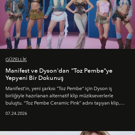
GÜZELLİK
Manifest ve Dyson'dan "Toz Pembe"ye
Yepyeni Bir Dokunuş
Manifest’in, yeni şarkısı "Toz Pembe" için Dyson iş
birliğiyle hazırlanan alternatif klip müzikseverlerle
buluştu. “Toz Pembe Ceramic Pink” adını taşıyan klip,
grubun enerjisini yansıtan renkli atmosferi, hareketli
07.24.2026
dans koreografileri ve güçlü stil dünyasıyla dikkat
çekerken, saç tasarımları da görsel anlatımın en önemli
unsurlarından biri olarak öne çıkıyor.