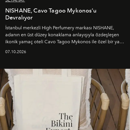
NISHANE, Cavo Tagoo Mykonos’u
Devralıyor
İstanbul merkezli High Perfumery markası NISHANE,
adanın en üst düzey konaklama anlayışıyla özdeşleşen
ikonik yamaç oteli Cavo Tagoo Mykonos ile özel bir yaz
iş birliğini hayata geçirdi. 25 Haziran 2026 itibarıyla
07.10.2026
başlayan bu özel aktivasyon, NISHANE’nin koku evrenini
Akdeniz’in en prestijli destinasyonlarından biriyle
buluşturarak markanın Cavo Tagoo’daki varlığını
sürükleyici ve mevsime özel bir deneyime dönüştürüyor.