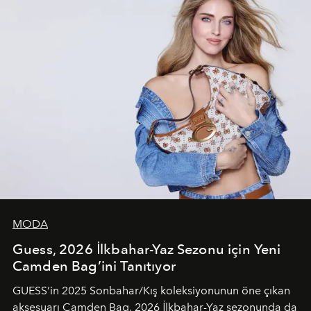
MODA
Guess, 2026 İlkbahar-Yaz Sezonu için Yeni
Camden Bag’ini Tanıtıyor
GUESS’in 2025 Sonbahar/Kış koleksiyonunun öne çıkan
aksesuarı Camden Bag, 2026 İlkbahar-Yaz sezonunda da