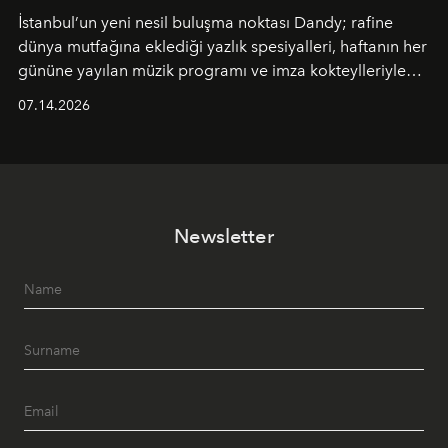
İstanbul’un yeni nesil buluşma noktası
Dandy
; rafine
dünya mutfağına eklediği yazlık spesiyalleri, haftanın her
gününe yayılan müzik programı ve imza kokteylleriyle
yaz akşamlarını stil sahibi bir şehir ritüeline
07.14.2026
dönüştürüyor. Şehrin kozmopolit enerjisini "zahmetsiz
lüks" anlayışıyla buluşturan mekan; gurme lezzetleri, iyi
müziği ve açık havadaki özel puro alanını tek bir çatı
altında sunuyor.
Newsletter