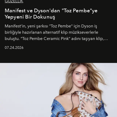
GÜZELLİK
Manifest ve Dyson'dan "Toz Pembe"ye
Yepyeni Bir Dokunuş
Manifest’in, yeni şarkısı "Toz Pembe" için Dyson iş
birliğiyle hazırlanan alternatif klip müzikseverlerle
buluştu. “Toz Pembe Ceramic Pink” adını taşıyan klip,
grubun enerjisini yansıtan renkli atmosferi, hareketli
07.24.2026
dans koreografileri ve güçlü stil dünyasıyla dikkat
çekerken, saç tasarımları da görsel anlatımın en önemli
unsurlarından biri olarak öne çıkıyor.