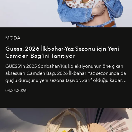
MODA
Guess, 2026 İlkbahar-Yaz Sezonu için Yeni
Camden Bag’ini Tanıtıyor
GUESS’in 2025 Sonbahar/Kış koleksiyonunun öne çıkan
aksesuarı Camden Bag, 2026 İlkbahar-Yaz sezonunda da
güçlü duruşunu yeni sezona taşıyor. Zarif olduğu kadar
güçlü ve özgüvenli kadınlar için tasarlanan Camden Bag,
04.24.2026
cazibenin, özgünlüğün ve modern bohem tavrın güçlü
bir ifadesi olarak öne çıkıyor.