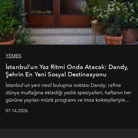
YEMEK
İstanbul’un Yaz Ritmi Onda Atacak: Dandy,
Şehrin En Yeni Sosyal Destinasyonu
İstanbul’un yeni nesil buluşma noktası
Dandy
; rafine
dünya mutfağına eklediği yazlık spesiyalleri, haftanın her
gününe yayılan müzik programı ve imza kokteylleriyle
yaz akşamlarını stil sahibi bir şehir ritüeline
07.14.2026
dönüştürüyor. Şehrin kozmopolit enerjisini "zahmetsiz
lüks" anlayışıyla buluşturan mekan; gurme lezzetleri, iyi
müziği ve açık havadaki özel puro alanını tek bir çatı
altında sunuyor.