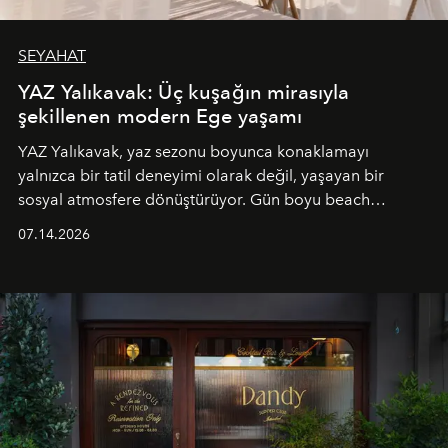
SEYAHAT
YAZ Yalıkavak: Üç kuşağın mirasıyla
şekillenen modern Ege yaşamı
YAZ Yalıkavak, yaz sezonu boyunca konaklamayı
yalnızca bir tatil deneyimi olarak değil, yaşayan bir
sosyal atmosfere dönüştürüyor. Gün boyu beach
alanında DJ performansları ve canlı müzik eşliğinde
07.14.2026
Ege’nin ritmi hissedilirken, akşamları ise Anadolu
mutfağını modern dokunuşlarla müzikle buluşturan
tematik gastronomi geceleri misafirlerle buluşuyor.
Paylaşıma, lezzete ve müziğe odaklanan bu özel
akşamlar, YAZ’ın sade lüks anlayışını gün batımından
geceye taşıyarak her hafta farklı bir deneyim sunuyor.