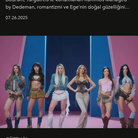
by Dedeman, romantizmi ve Ege’nin doğal güzelliğini
aynı atmosferde buluşturarak balayı çiftlerinden özel
07.26.2025
kutlamalar planlayan misafirlere benzersiz bir deneyim
vadediyor.