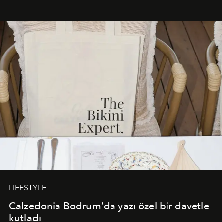
Akdeniz’in en prestijli destinasyonlarından biriyle
buluşturarak markanın Cavo Tagoo’daki varlığını
sürükleyici ve mevsime özel bir deneyime dönüştürüyor.
LIFESTYLE
Calzedonia Bodrum’da yazı özel bir davetle
kutladı