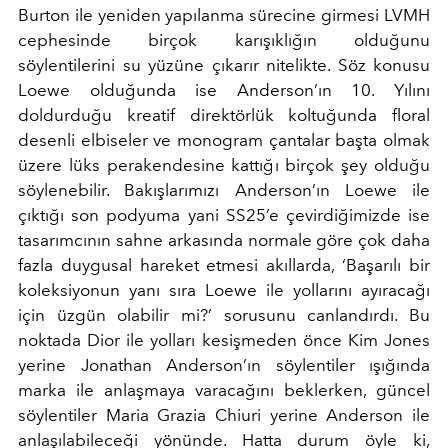
Burton ile yeniden yapılanma sürecine girmesi LVMH
cephesinde birçok karışıklığın olduğunu
söylentilerini su yüzüne çıkarır nitelikte. Söz konusu
Loewe olduğunda ise Anderson’ın 10. Yılını
doldurduğu kreatif direktörlük koltuğunda floral
desenli elbiseler ve monogram çantalar başta olmak
üzere lüks perakendesine kattığı birçok şey olduğu
söylenebilir. Bakışlarımızı Anderson’ın Loewe ile
çıktığı son podyuma yani SS25’e çevirdiğimizde ise
tasarımcının sahne arkasında normale göre çok daha
fazla duygusal hareket etmesi akıllarda, ‘Başarılı bir
koleksiyonun yanı sıra Loewe ile yollarını ayıracağı
için üzgün olabilir mi?’ sorusunu canlandırdı. Bu
noktada Dior ile yolları kesişmeden önce Kim Jones
yerine Jonathan Anderson’ın söylentiler ışığında
marka ile anlaşmaya varacağını beklerken, güncel
söylentiler Maria Grazia Chiuri yerine Anderson ile
anlaşılabileceği yönünde. Hatta durum öyle ki,