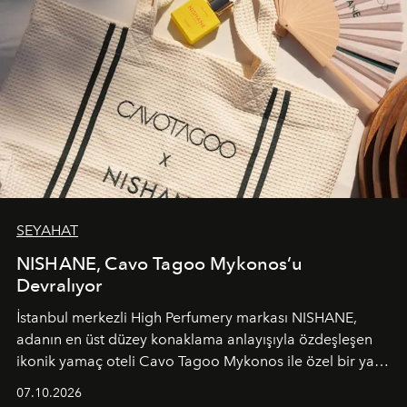
SEYAHAT
NISHANE, Cavo Tagoo Mykonos’u
Devralıyor
İstanbul merkezli High Perfumery markası NISHANE,
adanın en üst düzey konaklama anlayışıyla özdeşleşen
ikonik yamaç oteli Cavo Tagoo Mykonos ile özel bir yaz
iş birliğini hayata geçirdi. 25 Haziran 2026 itibarıyla
07.10.2026
başlayan bu özel aktivasyon, NISHANE’nin koku evrenini