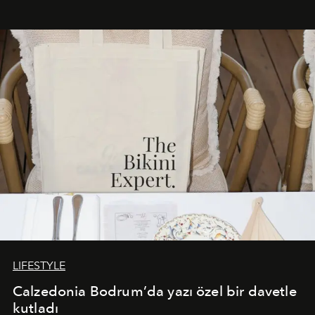
Akdeniz’in en prestijli destinasyonlarından biriyle
buluşturarak markanın Cavo Tagoo’daki varlığını
sürükleyici ve mevsime özel bir deneyime dönüştürüyor.
LIFESTYLE
Calzedonia Bodrum’da yazı özel bir davetle
kutladı