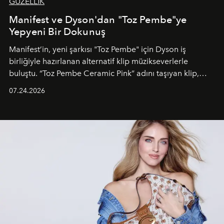
GÜZELLİK
Manifest ve Dyson'dan "Toz Pembe"ye
Yepyeni Bir Dokunuş
Manifest’in, yeni şarkısı "Toz Pembe" için Dyson iş
birliğiyle hazırlanan alternatif klip müzikseverlerle
buluştu. “Toz Pembe Ceramic Pink” adını taşıyan klip,
grubun enerjisini yansıtan renkli atmosferi, hareketli
07.24.2026
dans koreografileri ve güçlü stil dünyasıyla dikkat
çekerken, saç tasarımları da görsel anlatımın en önemli
unsurlarından biri olarak öne çıkıyor.