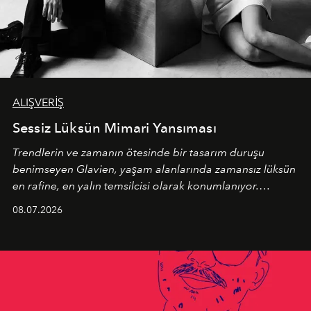
ALIŞVERİŞ
Sessiz Lüksün Mimari Yansıması
Trendlerin ve zamanın ötesinde bir tasarım duruşu
benimseyen
Glavien,
yaşam alanlarında zamansız lüksün
en rafine, en yalın temsilcisi olarak konumlanıyor.
Kusursuz malzeme kalitesini yüksek zanaatkarlıkla
08.07.2026
birleştiren marka; modern mimarinin sınırlarını zorlayan
en yeni seçkisiyle bu imza felsefesini mekanlara taşıyor.