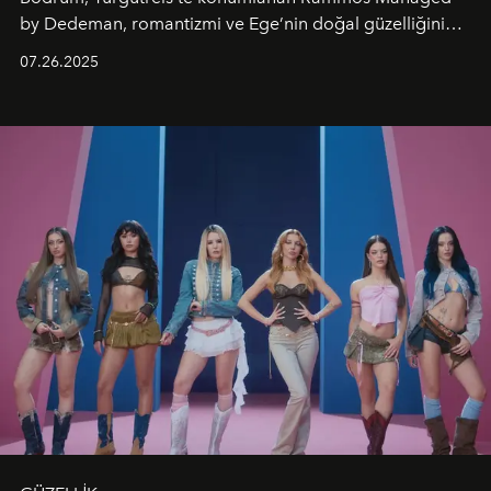
by Dedeman, romantizmi ve Ege’nin doğal güzelliğini
aynı atmosferde buluşturarak balayı çiftlerinden özel
07.26.2025
kutlamalar planlayan misafirlere benzersiz bir deneyim
vadediyor.