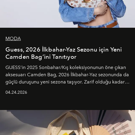
MODA
Guess, 2026 İlkbahar-Yaz Sezonu için Yeni
Camden Bag’ini Tanıtıyor
GUESS’in 2025 Sonbahar/Kış koleksiyonunun öne çıkan
aksesuarı Camden Bag, 2026 İlkbahar-Yaz sezonunda da
güçlü duruşunu yeni sezona taşıyor. Zarif olduğu kadar
güçlü ve özgüvenli kadınlar için tasarlanan Camden Bag,
04.24.2026
cazibenin, özgünlüğün ve modern bohem tavrın güçlü
bir ifadesi olarak öne çıkıyor.