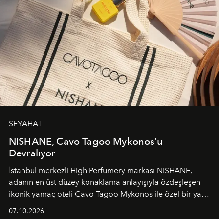
SEYAHAT
NISHANE, Cavo Tagoo Mykonos’u
Devralıyor
İstanbul merkezli High Perfumery markası NISHANE,
adanın en üst düzey konaklama anlayışıyla özdeşleşen
ikonik yamaç oteli Cavo Tagoo Mykonos ile özel bir yaz
iş birliğini hayata geçirdi. 25 Haziran 2026 itibarıyla
07.10.2026
başlayan bu özel aktivasyon, NISHANE’nin koku evrenini