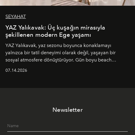
SEYAHAT
YAZ Yalıkavak: Üç kuşağın mirasıyla
şekillenen modern Ege yaşamı
YAZ Yalıkavak, yaz sezonu boyunca konaklamayı
yalnızca bir tatil deneyimi olarak değil, yaşayan bir
sosyal atmosfere dönüştürüyor. Gün boyu beach
alanında DJ performansları ve canlı müzik eşliğinde
07.14.2026
Ege’nin ritmi hissedilirken, akşamları ise Anadolu
mutfağını modern dokunuşlarla müzikle buluşturan
tematik gastronomi geceleri misafirlerle buluşuyor.
Paylaşıma, lezzete ve müziğe odaklanan bu özel
akşamlar, YAZ’ın sade lüks anlayışını gün batımından
Newsletter
geceye taşıyarak her hafta farklı bir deneyim sunuyor.