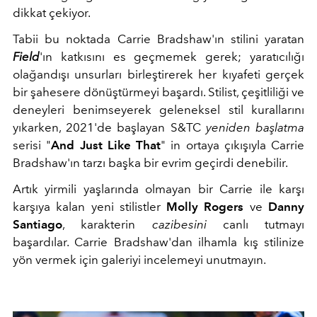
dikkat çekiyor.
Tabii bu noktada Carrie Bradshaw'ın stilini yaratan
Field
'ın katkısını es geçmemek gerek; yaratıcılığı
olağandışı unsurları birleştirerek her kıyafeti gerçek
bir şahesere dönüştürmeyi başardı. Stilist, çeşitliliği ve
deneyleri benimseyerek geleneksel stil kurallarını
yıkarken,
2021'de başlayan S&TC
yeniden başlatma
serisi "
And Just Like That
" in ortaya çıkışıyla Carrie
Bradshaw'ın tarzı başka bir evrim geçirdi denebilir.
Artık yirmili yaşlarında olmayan bir Carrie ile karşı
karşıya kalan yeni stilistler
Molly Rogers
ve
Danny
Santiago
, karakterin
cazibesini
canlı tutmayı
başardılar. Carrie Bradshaw'dan ilhamla kış stilinize
yön vermek için galeriyi incelemeyi unutmayın.