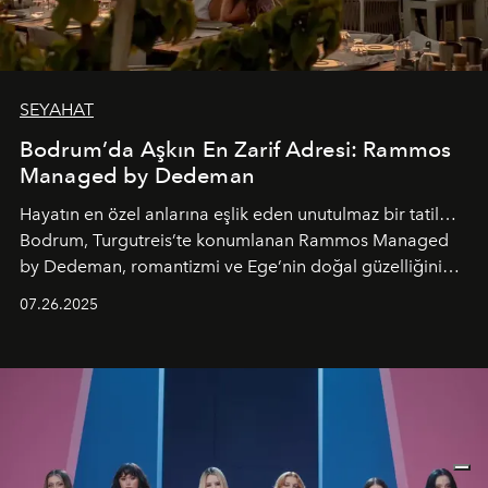
SEYAHAT
Bodrum’da Aşkın En Zarif Adresi: Rammos
Managed by Dedeman
Hayatın en özel anlarına eşlik eden unutulmaz bir tatil…
Bodrum, Turgutreis’te konumlanan Rammos Managed
by Dedeman, romantizmi ve Ege’nin doğal güzelliğini
aynı atmosferde buluşturarak balayı çiftlerinden özel
07.26.2025
kutlamalar planlayan misafirlere benzersiz bir deneyim
vadediyor.