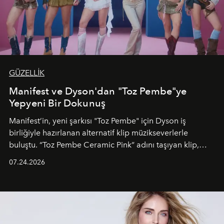
GÜZELLİK
Manifest ve Dyson'dan "Toz Pembe"ye
Yepyeni Bir Dokunuş
Manifest’in, yeni şarkısı "Toz Pembe" için Dyson iş
birliğiyle hazırlanan alternatif klip müzikseverlerle
buluştu. “Toz Pembe Ceramic Pink” adını taşıyan klip,
grubun enerjisini yansıtan renkli atmosferi, hareketli
07.24.2026
dans koreografileri ve güçlü stil dünyasıyla dikkat
çekerken, saç tasarımları da görsel anlatımın en önemli
unsurlarından biri olarak öne çıkıyor.