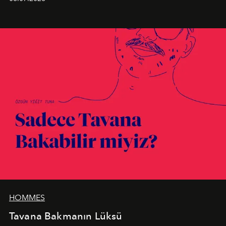
birleştiren marka; modern mimarinin sınırlarını zorlayan
en yeni seçkisiyle bu imza felsefesini mekanlara taşıyor.
HOMMES
Tavana Bakmanın Lüksü