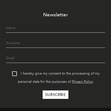
Paylaşıma, lezzete ve müziğe odaklanan bu özel
akşamlar, YAZ’ın sade lüks anlayışını gün batımından
Newsletter
geceye taşıyarak her hafta farklı bir deneyim sunuyor.
I hereby give my consent to the processing of my
personal data for the purposes of
Privacy Policy