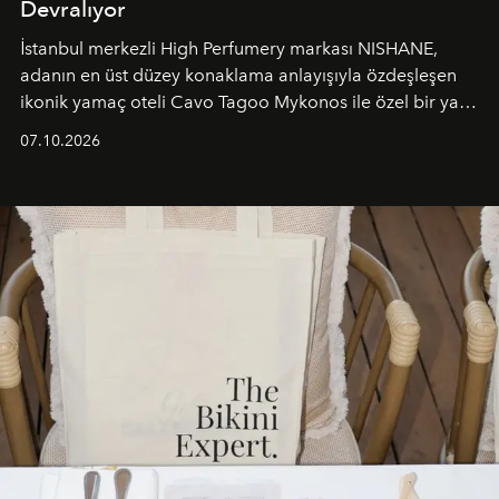
Devralıyor
İstanbul merkezli High Perfumery markası NISHANE,
adanın en üst düzey konaklama anlayışıyla özdeşleşen
ikonik yamaç oteli Cavo Tagoo Mykonos ile özel bir yaz
iş birliğini hayata geçirdi. 25 Haziran 2026 itibarıyla
07.10.2026
başlayan bu özel aktivasyon, NISHANE’nin koku evrenini
Akdeniz’in en prestijli destinasyonlarından biriyle
buluşturarak markanın Cavo Tagoo’daki varlığını
sürükleyici ve mevsime özel bir deneyime dönüştürüyor.