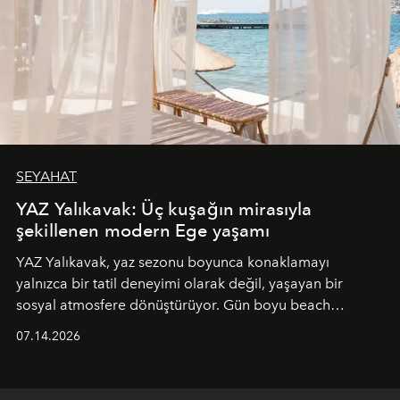
SEYAHAT
YAZ Yalıkavak: Üç kuşağın mirasıyla
şekillenen modern Ege yaşamı
YAZ Yalıkavak, yaz sezonu boyunca konaklamayı
yalnızca bir tatil deneyimi olarak değil, yaşayan bir
sosyal atmosfere dönüştürüyor. Gün boyu beach
alanında DJ performansları ve canlı müzik eşliğinde
07.14.2026
Ege’nin ritmi hissedilirken, akşamları ise Anadolu
mutfağını modern dokunuşlarla müzikle buluşturan
tematik gastronomi geceleri misafirlerle buluşuyor.