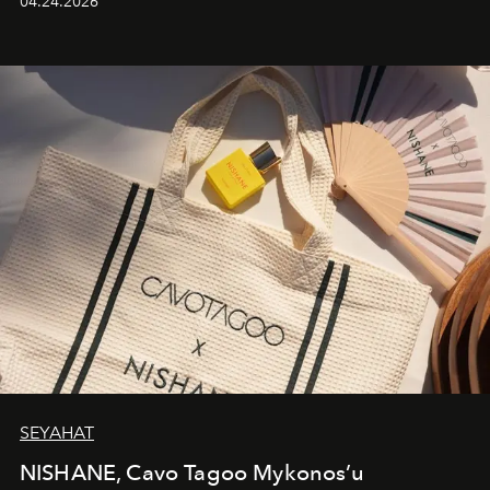
04.24.2026
cazibenin, özgünlüğün ve modern bohem tavrın güçlü
bir ifadesi olarak öne çıkıyor.
SEYAHAT
NISHANE, Cavo Tagoo Mykonos’u