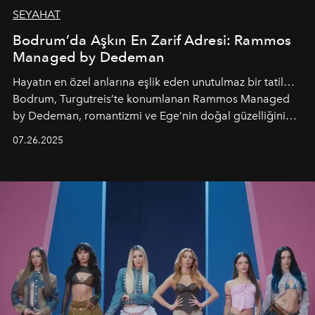
SEYAHAT
Bodrum’da Aşkın En Zarif Adresi: Rammos
Managed by Dedeman
Hayatın en özel anlarına eşlik eden unutulmaz bir tatil…
Bodrum, Turgutreis’te konumlanan Rammos Managed
by Dedeman, romantizmi ve Ege’nin doğal güzelliğini
aynı atmosferde buluşturarak balayı çiftlerinden özel
07.26.2025
kutlamalar planlayan misafirlere benzersiz bir deneyim
vadediyor.