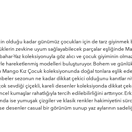
için olduğu kadar günümüz çocukları için de tarz giyinmek b
üklerin zevkine uyum sağlayabilecek parçalar eşliğinde M
kbahar-Yaz koleksiyonuyla göz alıcı ve çocuk giyiminin olma
rle hareketlenmiş modelleri buluşturuyor. Bohem ve günlük 
n Mango Kız Çocuk koleksiyonunda doğal tonlara eşlik eden
eler sezonun ne kadar dikkat çekici olduğunu kanıtlar nit
ok sevdiği çiçekli, kareli desenler koleksiyonda dikkat çe
cel kumaşlar rahatlığıyla tercih edilebilirliğini arttırıyor. E
da ise yumuşak çizgiler ve klasik renkler hakimiyetini sür
se desenler casual bir görünüm sunup yaz aylarının sadeli