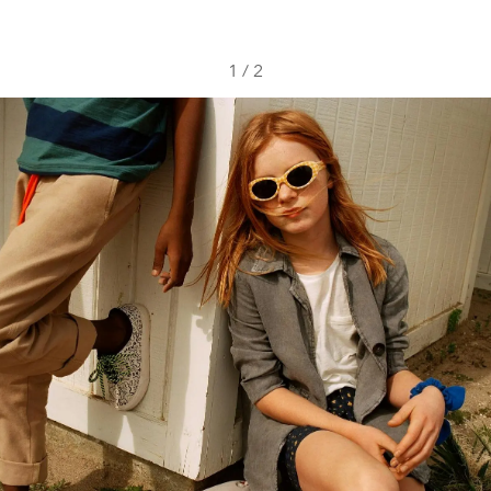
1
/
2