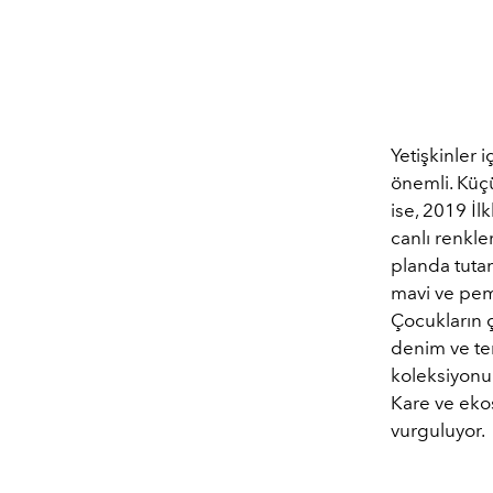
Yetişkinler 
önemli. Küç
ise, 2019 İl
canlı renkle
planda tuta
mavi ve pemb
Çocukların ç
denim ve ten
koleksiyonun
Kare ve eko
vurguluyor.