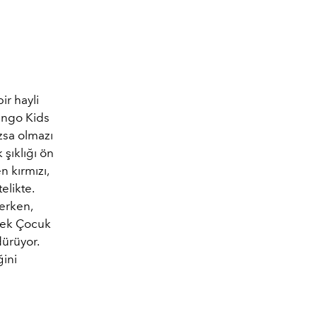
ir hayli
ango Kids
zsa olmazı
şıklığı ön
 kırmızı,
elikte.
kerken,
rkek Çocuk
dürüyor.
ğini