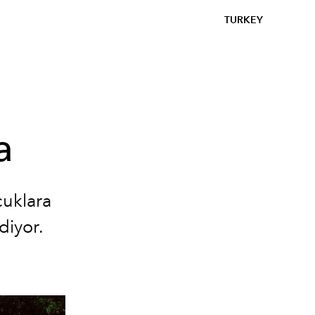
TURKEY
a
cuklara
diyor.