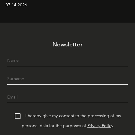
alanında DJ performansları ve canlı müzik eşliğinde
07.14.2026
Ege’nin ritmi hissedilirken, akşamları ise Anadolu
mutfağını modern dokunuşlarla müzikle buluşturan
tematik gastronomi geceleri misafirlerle buluşuyor.
Paylaşıma, lezzete ve müziğe odaklanan bu özel
akşamlar, YAZ’ın sade lüks anlayışını gün batımından
Newsletter
geceye taşıyarak her hafta farklı bir deneyim sunuyor.
I hereby give my consent to the processing of my
personal data for the purposes of
Privacy Policy