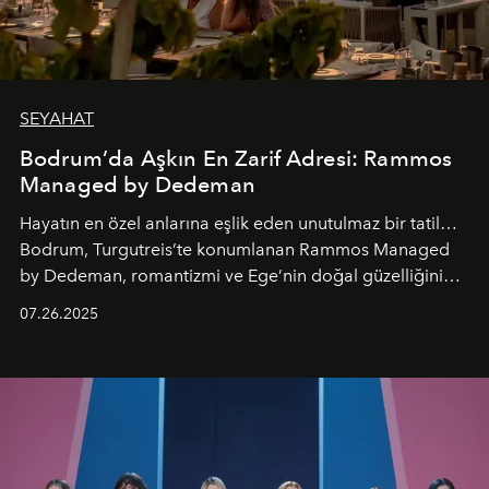
SEYAHAT
Bodrum’da Aşkın En Zarif Adresi: Rammos
Managed by Dedeman
Hayatın en özel anlarına eşlik eden unutulmaz bir tatil…
Bodrum, Turgutreis’te konumlanan Rammos Managed
by Dedeman, romantizmi ve Ege’nin doğal güzelliğini
aynı atmosferde buluşturarak balayı çiftlerinden özel
07.26.2025
kutlamalar planlayan misafirlere benzersiz bir deneyim
vadediyor.