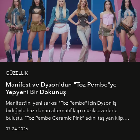
GÜZELLİK
Manifest ve Dyson'dan "Toz Pembe"ye
Yepyeni Bir Dokunuş
Manifest’in, yeni şarkısı "Toz Pembe" için Dyson iş
birliğiyle hazırlanan alternatif klip müzikseverlerle
buluştu. “Toz Pembe Ceramic Pink” adını taşıyan klip,
grubun enerjisini yansıtan renkli atmosferi, hareketli
07.24.2026
dans koreografileri ve güçlü stil dünyasıyla dikkat