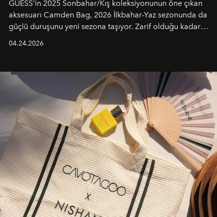
GUESS’in 2025 Sonbahar/Kış koleksiyonunun öne çıkan
aksesuarı Camden Bag, 2026 İlkbahar-Yaz sezonunda da
güçlü duruşunu yeni sezona taşıyor. Zarif olduğu kadar
güçlü ve özgüvenli kadınlar için tasarlanan Camden Bag,
04.24.2026
cazibenin, özgünlüğün ve modern bohem tavrın güçlü
bir ifadesi olarak öne çıkıyor.