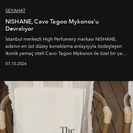
SEYAHAT
NISHANE, Cavo Tagoo Mykonos’u
Devralıyor
İstanbul merkezli High Perfumery markası NISHANE,
adanın en üst düzey konaklama anlayışıyla özdeşleşen
ikonik yamaç oteli Cavo Tagoo Mykonos ile özel bir yaz
iş birliğini hayata geçirdi. 25 Haziran 2026 itibarıyla
07.10.2026
başlayan bu özel aktivasyon, NISHANE’nin koku evrenini
Akdeniz’in en prestijli destinasyonlarından biriyle
buluşturarak markanın Cavo Tagoo’daki varlığını
sürükleyici ve mevsime özel bir deneyime dönüştürüyor.