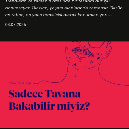
Trendlerin ve zamanın ötesinde bir tasarım duruşu
benimseyen
Glavien,
yaşam alanlarında zamansız lüksün
en rafine, en yalın temsilcisi olarak konumlanıyor.
Kusursuz malzeme kalitesini yüksek zanaatkarlıkla
08.07.2026
birleştiren marka; modern mimarinin sınırlarını zorlayan
en yeni seçkisiyle bu imza felsefesini mekanlara taşıyor.