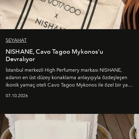
SEYAHAT
NISHANE, Cavo Tagoo Mykonos’u
Devralıyor
İstanbul merkezli High Perfumery markası NISHANE,
adanın en üst düzey konaklama anlayışıyla özdeşleşen
ikonik yamaç oteli Cavo Tagoo Mykonos ile özel bir yaz
iş birliğini hayata geçirdi. 25 Haziran 2026 itibarıyla
07.10.2026
başlayan bu özel aktivasyon, NISHANE’nin koku evrenini
Akdeniz’in en prestijli destinasyonlarından biriyle
buluşturarak markanın Cavo Tagoo’daki varlığını
sürükleyici ve mevsime özel bir deneyime dönüştürüyor.