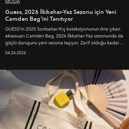
MODA
Guess, 2026 İlkbahar-Yaz Sezonu için Yeni
Camden Bag’ini Tanıtıyor
GUESS’in 2025 Sonbahar/Kış koleksiyonunun öne çıkan
aksesuarı Camden Bag, 2026 İlkbahar-Yaz sezonunda da
güçlü duruşunu yeni sezona taşıyor. Zarif olduğu kadar
güçlü ve özgüvenli kadınlar için tasarlanan Camden Bag,
04.24.2026
cazibenin, özgünlüğün ve modern bohem tavrın güçlü
bir ifadesi olarak öne çıkıyor.