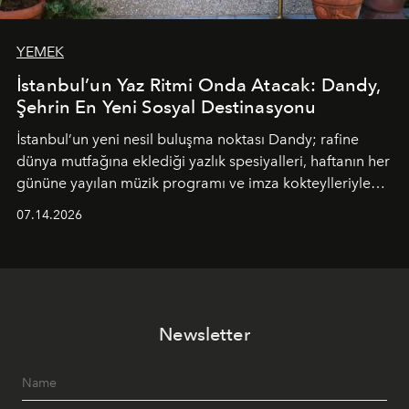
YEMEK
İstanbul’un Yaz Ritmi Onda Atacak: Dandy,
Şehrin En Yeni Sosyal Destinasyonu
İstanbul’un yeni nesil buluşma noktası
Dandy
; rafine
dünya mutfağına eklediği yazlık spesiyalleri, haftanın her
gününe yayılan müzik programı ve imza kokteylleriyle
yaz akşamlarını stil sahibi bir şehir ritüeline
07.14.2026
dönüştürüyor. Şehrin kozmopolit enerjisini "zahmetsiz
lüks" anlayışıyla buluşturan mekan; gurme lezzetleri, iyi
müziği ve açık havadaki özel puro alanını tek bir çatı
altında sunuyor.
Newsletter