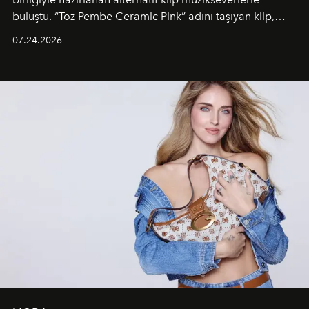
buluştu. “Toz Pembe Ceramic Pink” adını taşıyan klip,
grubun enerjisini yansıtan renkli atmosferi, hareketli
07.24.2026
dans koreografileri ve güçlü stil dünyasıyla dikkat
çekerken, saç tasarımları da görsel anlatımın en önemli
unsurlarından biri olarak öne çıkıyor.