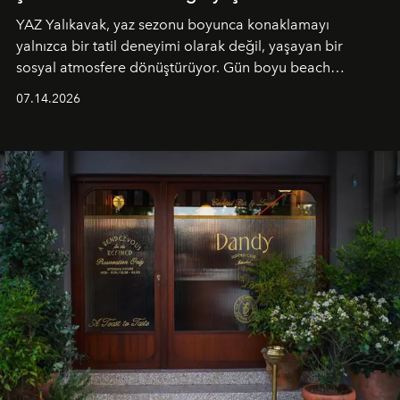
YAZ Yalıkavak, yaz sezonu boyunca konaklamayı
yalnızca bir tatil deneyimi olarak değil, yaşayan bir
sosyal atmosfere dönüştürüyor. Gün boyu beach
alanında DJ performansları ve canlı müzik eşliğinde
07.14.2026
Ege’nin ritmi hissedilirken, akşamları ise Anadolu
mutfağını modern dokunuşlarla müzikle buluşturan
tematik gastronomi geceleri misafirlerle buluşuyor.
Paylaşıma, lezzete ve müziğe odaklanan bu özel
akşamlar, YAZ’ın sade lüks anlayışını gün batımından
geceye taşıyarak her hafta farklı bir deneyim sunuyor.