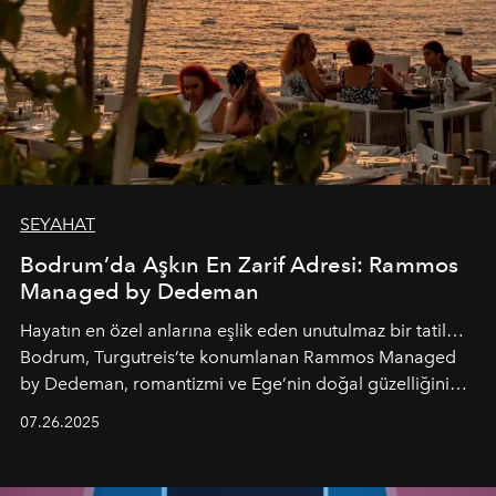
SEYAHAT
Bodrum’da Aşkın En Zarif Adresi: Rammos
Managed by Dedeman
Hayatın en özel anlarına eşlik eden unutulmaz bir tatil…
Bodrum, Turgutreis’te konumlanan Rammos Managed
by Dedeman, romantizmi ve Ege’nin doğal güzelliğini
aynı atmosferde buluşturarak balayı çiftlerinden özel
07.26.2025
kutlamalar planlayan misafirlere benzersiz bir deneyim
vadediyor.