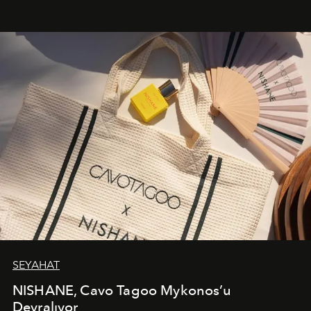
cazibenin, özgünlüğün ve modern bohem tavrın güçlü
bir ifadesi olarak öne çıkıyor.
SEYAHAT
NISHANE, Cavo Tagoo Mykonos’u
Devralıyor