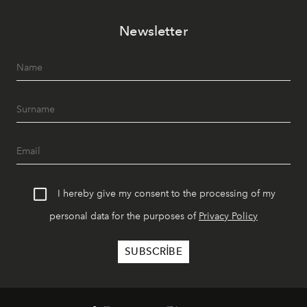
akşamlar, YAZ’ın sade lüks anlayışını gün batımından
Newsletter
geceye taşıyarak her hafta farklı bir deneyim sunuyor.
I hereby give my consent to the processing of my
personal data for the purposes of
Privacy Policy