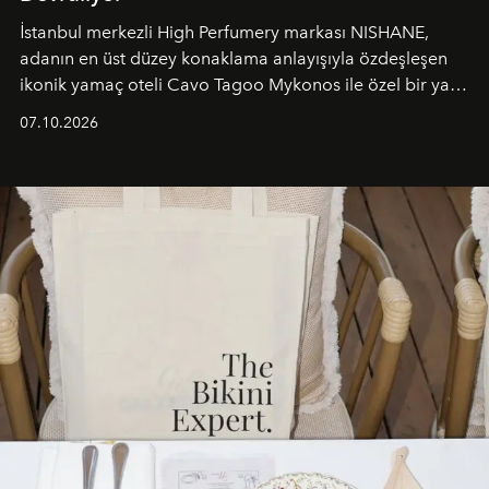
İstanbul merkezli High Perfumery markası NISHANE,
adanın en üst düzey konaklama anlayışıyla özdeşleşen
ikonik yamaç oteli Cavo Tagoo Mykonos ile özel bir yaz
iş birliğini hayata geçirdi. 25 Haziran 2026 itibarıyla
07.10.2026
başlayan bu özel aktivasyon, NISHANE’nin koku evrenini
Akdeniz’in en prestijli destinasyonlarından biriyle
buluşturarak markanın Cavo Tagoo’daki varlığını
sürükleyici ve mevsime özel bir deneyime dönüştürüyor.