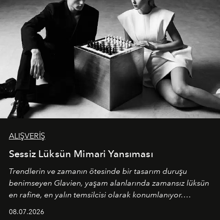
ALIŞVERİŞ
Sessiz Lüksün Mimari Yansıması
Trendlerin ve zamanın ötesinde bir tasarım duruşu
benimseyen
Glavien,
yaşam alanlarında zamansız lüksün
en rafine, en yalın temsilcisi olarak konumlanıyor.
Kusursuz malzeme kalitesini yüksek zanaatkarlıkla
08.07.2026
birleştiren marka; modern mimarinin sınırlarını zorlayan