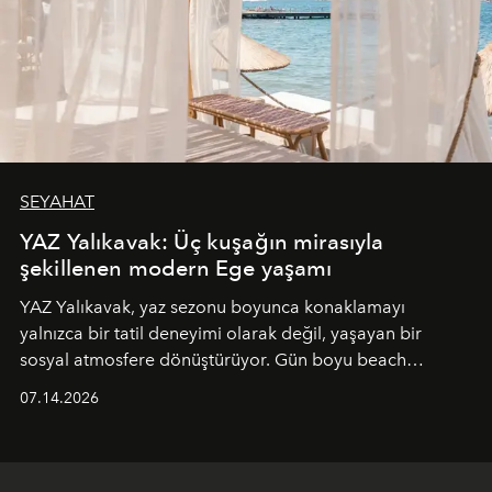
SEYAHAT
YAZ Yalıkavak: Üç kuşağın mirasıyla
şekillenen modern Ege yaşamı
YAZ Yalıkavak, yaz sezonu boyunca konaklamayı
yalnızca bir tatil deneyimi olarak değil, yaşayan bir
sosyal atmosfere dönüştürüyor. Gün boyu beach
alanında DJ performansları ve canlı müzik eşliğinde
07.14.2026
Ege’nin ritmi hissedilirken, akşamları ise Anadolu
mutfağını modern dokunuşlarla müzikle buluşturan
tematik gastronomi geceleri misafirlerle buluşuyor.
Paylaşıma, lezzete ve müziğe odaklanan bu özel