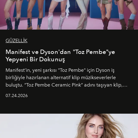
GÜZELLİK
Manifest ve Dyson'dan "Toz Pembe"ye
Yepyeni Bir Dokunuş
Manifest’in, yeni şarkısı "Toz Pembe" için Dyson iş
birliğiyle hazırlanan alternatif klip müzikseverlerle
buluştu. “Toz Pembe Ceramic Pink” adını taşıyan klip,
grubun enerjisini yansıtan renkli atmosferi, hareketli
07.24.2026
dans koreografileri ve güçlü stil dünyasıyla dikkat
çekerken, saç tasarımları da görsel anlatımın en önemli
unsurlarından biri olarak öne çıkıyor.