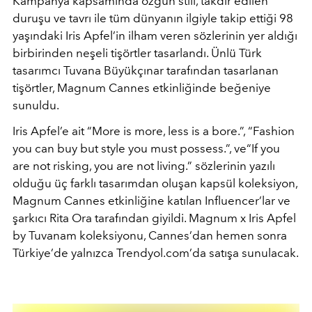
Kampanya kapsamında özgün stili, takdir edilen
duruşu ve tavrı ile tüm dünyanın ilgiyle takip ettiği 98
yaşındaki Iris Apfel’in ilham veren sözlerinin yer aldığı
birbirinden neşeli tişörtler tasarlandı. Ünlü Türk
tasarımcı Tuvana Büyükçınar tarafından tasarlanan
tişörtler, Magnum Cannes etkinliğinde beğeniye
sunuldu.
Iris Apfel’e ait “More is more, less is a bore.”, “Fashion
you can buy but style you must possess.”, ve“If you
are not risking, you are not living.” sözlerinin yazılı
olduğu üç farklı tasarımdan oluşan kapsül koleksiyon,
Magnum Cannes etkinliğine katılan Influencer’lar ve
şarkıcı Rita Ora tarafından giyildi. Magnum x Iris Apfel
by Tuvanam koleksiyonu, Cannes’dan hemen sonra
Türkiye’de yalnızca Trendyol.com’da satışa sunulacak.