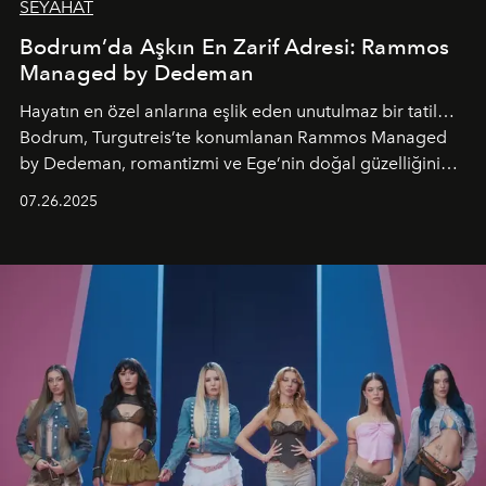
SEYAHAT
Bodrum’da Aşkın En Zarif Adresi: Rammos
Managed by Dedeman
Hayatın en özel anlarına eşlik eden unutulmaz bir tatil…
Bodrum, Turgutreis’te konumlanan Rammos Managed
by Dedeman, romantizmi ve Ege’nin doğal güzelliğini
aynı atmosferde buluşturarak balayı çiftlerinden özel
07.26.2025
kutlamalar planlayan misafirlere benzersiz bir deneyim
vadediyor.