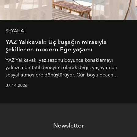
SEYAHAT
YAZ Yalıkavak: Üç kuşağın mirasıyla
şekillenen modern Ege yaşamı
YAZ Yalıkavak, yaz sezonu boyunca konaklamayı
yalnızca bir tatil deneyimi olarak değil, yaşayan bir
sosyal atmosfere dönüştürüyor. Gün boyu beach
alanında DJ performansları ve canlı müzik eşliğinde
07.14.2026
Ege’nin ritmi hissedilirken, akşamları ise Anadolu
mutfağını modern dokunuşlarla müzikle buluşturan
tematik gastronomi geceleri misafirlerle buluşuyor.
Paylaşıma, lezzete ve müziğe odaklanan bu özel
akşamlar, YAZ’ın sade lüks anlayışını gün batımından
Newsletter
geceye taşıyarak her hafta farklı bir deneyim sunuyor.