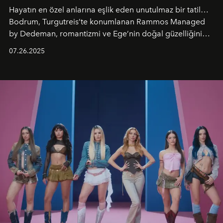
Hayatın en özel anlarına eşlik eden unutulmaz bir tatil…
Bodrum, Turgutreis’te konumlanan Rammos Managed
by Dedeman, romantizmi ve Ege’nin doğal güzelliğini
aynı atmosferde buluşturarak balayı çiftlerinden özel
07.26.2025
kutlamalar planlayan misafirlere benzersiz bir deneyim
vadediyor.