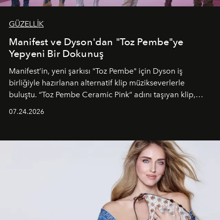
GÜZELLİK
Manifest ve Dyson'dan "Toz Pembe"ye
Yepyeni Bir Dokunuş
Manifest’in, yeni şarkısı "Toz Pembe" için Dyson iş
birliğiyle hazırlanan alternatif klip müzikseverlerle
buluştu. “Toz Pembe Ceramic Pink” adını taşıyan klip,
grubun enerjisini yansıtan renkli atmosferi, hareketli
07.24.2026
dans koreografileri ve güçlü stil dünyasıyla dikkat
çekerken, saç tasarımları da görsel anlatımın en önemli
unsurlarından biri olarak öne çıkıyor.