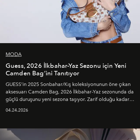
MODA
Guess, 2026 İlkbahar-Yaz Sezonu için Yeni
Camden Bag’ini Tanıtıyor
GUESS’in 2025 Sonbahar/Kış koleksiyonunun öne çıkan
aksesuarı Camden Bag, 2026 İlkbahar-Yaz sezonunda da
güçlü duruşunu yeni sezona taşıyor. Zarif olduğu kadar
güçlü ve özgüvenli kadınlar için tasarlanan Camden Bag,
04.24.2026
cazibenin, özgünlüğün ve modern bohem tavrın güçlü
bir ifadesi olarak öne çıkıyor.