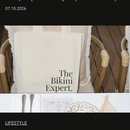
iş birliğini hayata geçirdi. 25 Haziran 2026 itibarıyla
07.10.2026
başlayan bu özel aktivasyon, NISHANE’nin koku evrenini
Akdeniz’in en prestijli destinasyonlarından biriyle
buluşturarak markanın Cavo Tagoo’daki varlığını
sürükleyici ve mevsime özel bir deneyime dönüştürüyor.
LIFESTYLE