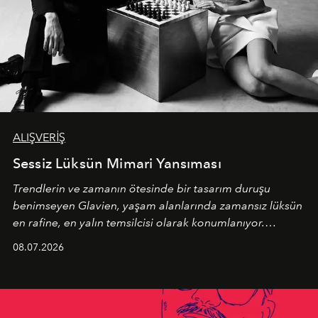
ALIŞVERİŞ
Sessiz Lüksün Mimari Yansıması
Trendlerin ve zamanın ötesinde bir tasarım duruşu
benimseyen
Glavien,
yaşam alanlarında zamansız lüksün
en rafine, en yalın temsilcisi olarak konumlanıyor.
Kusursuz malzeme kalitesini yüksek zanaatkarlıkla
08.07.2026
birleştiren marka; modern mimarinin sınırlarını zorlayan
en yeni seçkisiyle bu imza felsefesini mekanlara taşıyor.