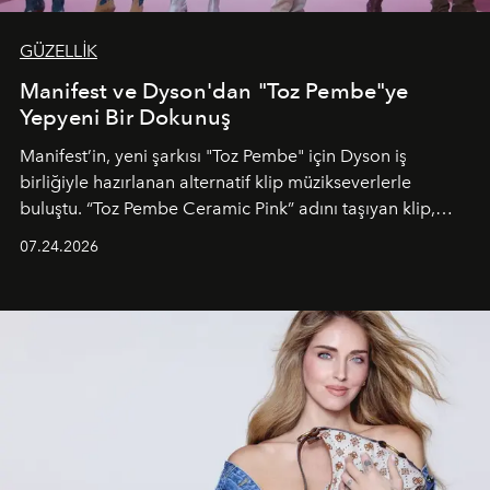
GÜZELLİK
Manifest ve Dyson'dan "Toz Pembe"ye
Yepyeni Bir Dokunuş
Manifest’in, yeni şarkısı "Toz Pembe" için Dyson iş
birliğiyle hazırlanan alternatif klip müzikseverlerle
buluştu. “Toz Pembe Ceramic Pink” adını taşıyan klip,
grubun enerjisini yansıtan renkli atmosferi, hareketli
07.24.2026
dans koreografileri ve güçlü stil dünyasıyla dikkat
çekerken, saç tasarımları da görsel anlatımın en önemli
unsurlarından biri olarak öne çıkıyor.