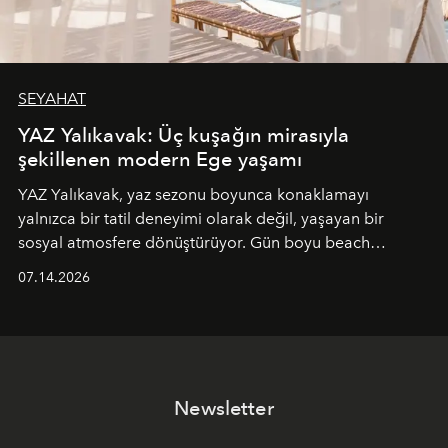
SEYAHAT
YAZ Yalıkavak: Üç kuşağın mirasıyla
şekillenen modern Ege yaşamı
YAZ Yalıkavak, yaz sezonu boyunca konaklamayı
yalnızca bir tatil deneyimi olarak değil, yaşayan bir
sosyal atmosfere dönüştürüyor. Gün boyu beach
alanında DJ performansları ve canlı müzik eşliğinde
07.14.2026
Ege’nin ritmi hissedilirken, akşamları ise Anadolu
mutfağını modern dokunuşlarla müzikle buluşturan
tematik gastronomi geceleri misafirlerle buluşuyor.
Paylaşıma, lezzete ve müziğe odaklanan bu özel
akşamlar, YAZ’ın sade lüks anlayışını gün batımından
Newsletter
geceye taşıyarak her hafta farklı bir deneyim sunuyor.