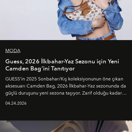
MODA
Guess, 2026 İlkbahar-Yaz Sezonu için Yeni
Camden Bag’ini Tanıtıyor
GUESS’in 2025 Sonbahar/Kış koleksiyonunun öne çıkan
aksesuarı Camden Bag, 2026 İlkbahar-Yaz sezonunda da
güçlü duruşunu yeni sezona taşıyor. Zarif olduğu kadar
güçlü ve özgüvenli kadınlar için tasarlanan Camden Bag,
04.24.2026
cazibenin, özgünlüğün ve modern bohem tavrın güçlü
bir ifadesi olarak öne çıkıyor.