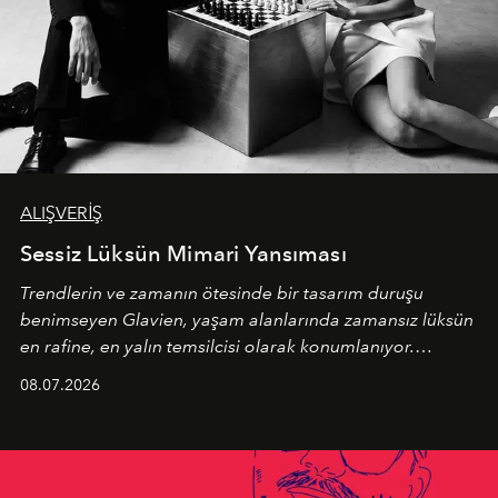
ALIŞVERİŞ
Sessiz Lüksün Mimari Yansıması
Trendlerin ve zamanın ötesinde bir tasarım duruşu
benimseyen
Glavien,
yaşam alanlarında zamansız lüksün
en rafine, en yalın temsilcisi olarak konumlanıyor.
Kusursuz malzeme kalitesini yüksek zanaatkarlıkla
08.07.2026
birleştiren marka; modern mimarinin sınırlarını zorlayan
en yeni seçkisiyle bu imza felsefesini mekanlara taşıyor.