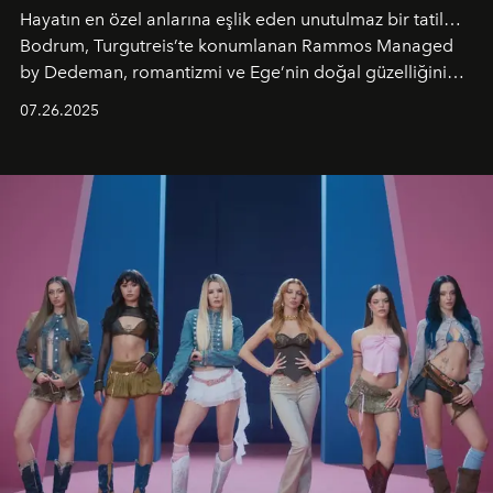
Hayatın en özel anlarına eşlik eden unutulmaz bir tatil…
Bodrum, Turgutreis’te konumlanan Rammos Managed
by Dedeman, romantizmi ve Ege’nin doğal güzelliğini
aynı atmosferde buluşturarak balayı çiftlerinden özel
07.26.2025
kutlamalar planlayan misafirlere benzersiz bir deneyim
vadediyor.