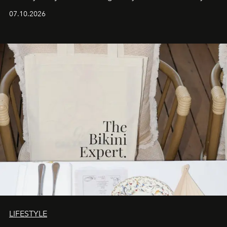
iş birliğini hayata geçirdi. 25 Haziran 2026 itibarıyla
07.10.2026
başlayan bu özel aktivasyon, NISHANE’nin koku evrenini
Akdeniz’in en prestijli destinasyonlarından biriyle
buluşturarak markanın Cavo Tagoo’daki varlığını
sürükleyici ve mevsime özel bir deneyime dönüştürüyor.
LIFESTYLE