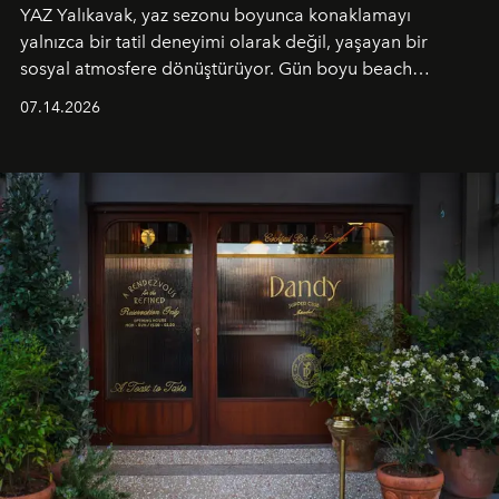
YAZ Yalıkavak, yaz sezonu boyunca konaklamayı
yalnızca bir tatil deneyimi olarak değil, yaşayan bir
sosyal atmosfere dönüştürüyor. Gün boyu beach
alanında DJ performansları ve canlı müzik eşliğinde
07.14.2026
Ege’nin ritmi hissedilirken, akşamları ise Anadolu
mutfağını modern dokunuşlarla müzikle buluşturan
tematik gastronomi geceleri misafirlerle buluşuyor.
Paylaşıma, lezzete ve müziğe odaklanan bu özel
akşamlar, YAZ’ın sade lüks anlayışını gün batımından
geceye taşıyarak her hafta farklı bir deneyim sunuyor.