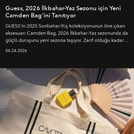
Guess, 2026 İlkbahar-Yaz Sezonu için Yeni
Camden Bag’ini Tanıtıyor
GUESS’in 2025 Sonbahar/Kış koleksiyonunun öne çıkan
aksesuarı Camden Bag, 2026 İlkbahar-Yaz sezonunda da
güçlü duruşunu yeni sezona taşıyor. Zarif olduğu kadar
güçlü ve özgüvenli kadınlar için tasarlanan Camden Bag,
04.24.2026
cazibenin, özgünlüğün ve modern bohem tavrın güçlü
bir ifadesi olarak öne çıkıyor.