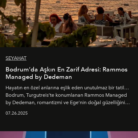
SEYAHAT
Bodrum’da Aşkın En Zarif Adresi: Rammos
Managed by Dedeman
Hayatın en özel anlarına eşlik eden unutulmaz bir tatil…
Bodrum, Turgutreis’te konumlanan Rammos Managed
by Dedeman, romantizmi ve Ege’nin doğal güzelliğini
aynı atmosferde buluşturarak balayı çiftlerinden özel
07.26.2025
kutlamalar planlayan misafirlere benzersiz bir deneyim
vadediyor.