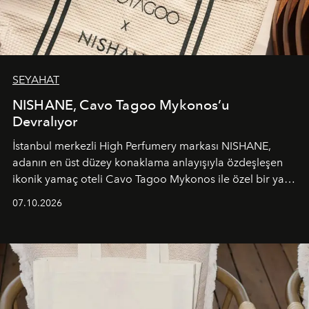
SEYAHAT
NISHANE, Cavo Tagoo Mykonos’u
Devralıyor
İstanbul merkezli High Perfumery markası NISHANE,
adanın en üst düzey konaklama anlayışıyla özdeşleşen
ikonik yamaç oteli Cavo Tagoo Mykonos ile özel bir yaz
iş birliğini hayata geçirdi. 25 Haziran 2026 itibarıyla
07.10.2026
başlayan bu özel aktivasyon, NISHANE’nin koku evrenini
Akdeniz’in en prestijli destinasyonlarından biriyle
buluşturarak markanın Cavo Tagoo’daki varlığını
sürükleyici ve mevsime özel bir deneyime dönüştürüyor.