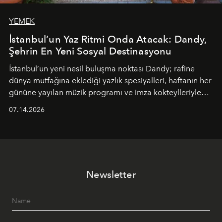
YEMEK
İstanbul’un Yaz Ritmi Onda Atacak: Dandy,
Şehrin En Yeni Sosyal Destinasyonu
İstanbul’un yeni nesil buluşma noktası
Dandy
; rafine
dünya mutfağına eklediği yazlık spesiyalleri, haftanın her
gününe yayılan müzik programı ve imza kokteylleriyle
yaz akşamlarını stil sahibi bir şehir ritüeline
07.14.2026
dönüştürüyor. Şehrin kozmopolit enerjisini "zahmetsiz
lüks" anlayışıyla buluşturan mekan; gurme lezzetleri, iyi
müziği ve açık havadaki özel puro alanını tek bir çatı
altında sunuyor.
Newsletter