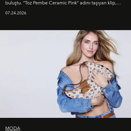
buluştu. “Toz Pembe Ceramic Pink” adını taşıyan klip,
grubun enerjisini yansıtan renkli atmosferi, hareketli
07.24.2026
dans koreografileri ve güçlü stil dünyasıyla dikkat
çekerken, saç tasarımları da görsel anlatımın en önemli
unsurlarından biri olarak öne çıkıyor.
MODA