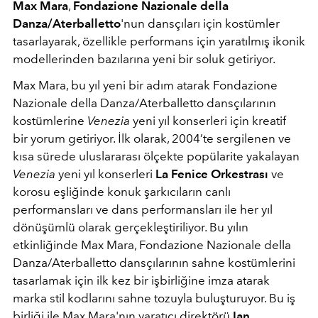
Max Mara
,
Fondazione Nazionale della
Danza/Aterballetto
'nun dansçıları için kostümler
tasarlayarak, özellikle performans için yaratılmış ikonik
modellerinden bazılarına yeni bir soluk getiriyor.
Max Mara, bu yıl yeni bir adım atarak
Fondazione
Nazionale della Danza/Aterballetto dansçılarının
kostümlerine
Venezia
yeni yıl konserleri için kreatif
bir
yorum getiriyor. İlk olarak, 2004’te sergilenen ve
kısa sürede uluslararası ölçekte popülarite yakalayan
Venezia
yeni yıl konserleri
La Fenice Orkestrası
ve
korosu eşliğinde
konuk şarkıcıların canlı
performansları ve
dans performansları ile her yıl
dönüşümlü olarak gerçekleştiriliyor. Bu yılın
etkinliğinde Max Mara, Fondazione Nazionale della
Danza/Aterballetto dansçılarının sahne kostümlerini
tasarlamak için ilk kez bir işbirliğine imza atarak
marka stil kodlarını sahne tozuyla buluşturuyor. Bu iş
birliği ile Max Mara'nın yaratıcı direktörü
Ian