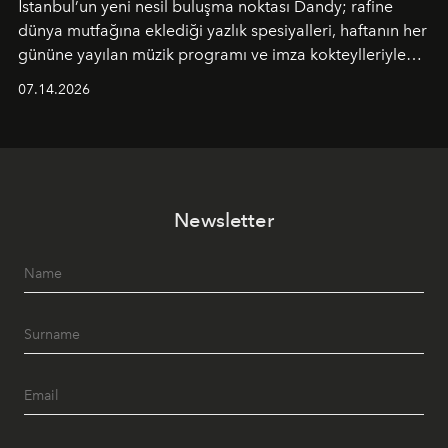
İstanbul’un yeni nesil buluşma noktası
Dandy
; rafine
dünya mutfağına eklediği yazlık spesiyalleri, haftanın her
gününe yayılan müzik programı ve imza kokteylleriyle
yaz akşamlarını stil sahibi bir şehir ritüeline
07.14.2026
dönüştürüyor. Şehrin kozmopolit enerjisini "zahmetsiz
lüks" anlayışıyla buluşturan mekan; gurme lezzetleri, iyi
müziği ve açık havadaki özel puro alanını tek bir çatı
altında sunuyor.
Newsletter