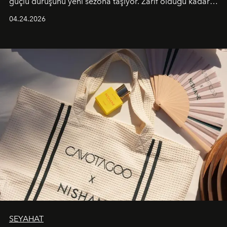
güçlü duruşunu yeni sezona taşıyor. Zarif olduğu kadar
güçlü ve özgüvenli kadınlar için tasarlanan Camden Bag,
04.24.2026
cazibenin, özgünlüğün ve modern bohem tavrın güçlü
bir ifadesi olarak öne çıkıyor.
SEYAHAT