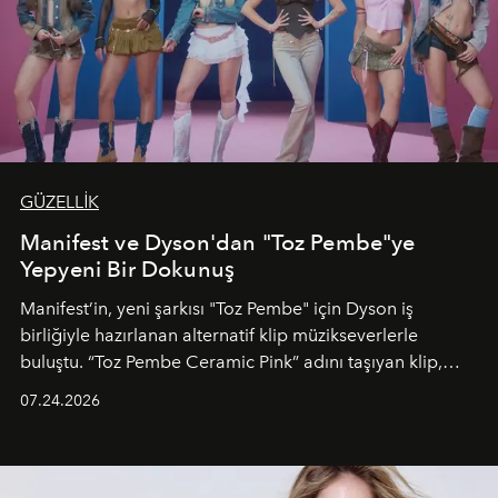
GÜZELLİK
Manifest ve Dyson'dan "Toz Pembe"ye
Yepyeni Bir Dokunuş
Manifest’in, yeni şarkısı "Toz Pembe" için Dyson iş
birliğiyle hazırlanan alternatif klip müzikseverlerle
buluştu. “Toz Pembe Ceramic Pink” adını taşıyan klip,
grubun enerjisini yansıtan renkli atmosferi, hareketli
07.24.2026
dans koreografileri ve güçlü stil dünyasıyla dikkat
çekerken, saç tasarımları da görsel anlatımın en önemli
unsurlarından biri olarak öne çıkıyor.