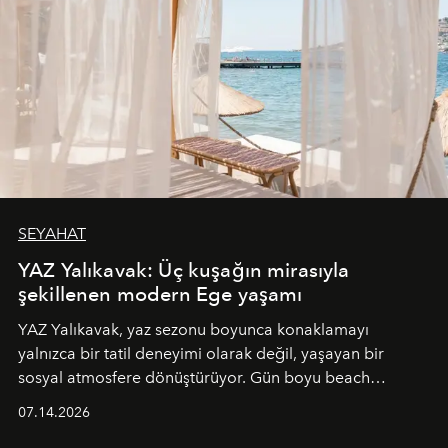
SEYAHAT
YAZ Yalıkavak: Üç kuşağın mirasıyla
şekillenen modern Ege yaşamı
YAZ Yalıkavak, yaz sezonu boyunca konaklamayı
yalnızca bir tatil deneyimi olarak değil, yaşayan bir
sosyal atmosfere dönüştürüyor. Gün boyu beach
alanında DJ performansları ve canlı müzik eşliğinde
07.14.2026
Ege’nin ritmi hissedilirken, akşamları ise Anadolu