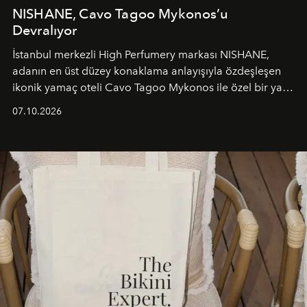
NISHANE, Cavo Tagoo Mykonos’u
Devralıyor
İstanbul merkezli High Perfumery markası NISHANE,
adanın en üst düzey konaklama anlayışıyla özdeşleşen
ikonik yamaç oteli Cavo Tagoo Mykonos ile özel bir yaz
iş birliğini hayata geçirdi. 25 Haziran 2026 itibarıyla
07.10.2026
başlayan bu özel aktivasyon, NISHANE’nin koku evrenini
Akdeniz’in en prestijli destinasyonlarından biriyle
buluşturarak markanın Cavo Tagoo’daki varlığını
sürükleyici ve mevsime özel bir deneyime dönüştürüyor.