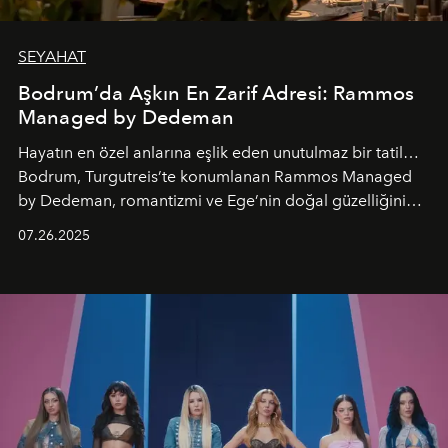
SEYAHAT
Bodrum’da Aşkın En Zarif Adresi: Rammos
Managed by Dedeman
Hayatın en özel anlarına eşlik eden unutulmaz bir tatil…
Bodrum, Turgutreis’te konumlanan Rammos Managed
by Dedeman, romantizmi ve Ege’nin doğal güzelliğini
aynı atmosferde buluşturarak balayı çiftlerinden özel
07.26.2025
kutlamalar planlayan misafirlere benzersiz bir deneyim
vadediyor.