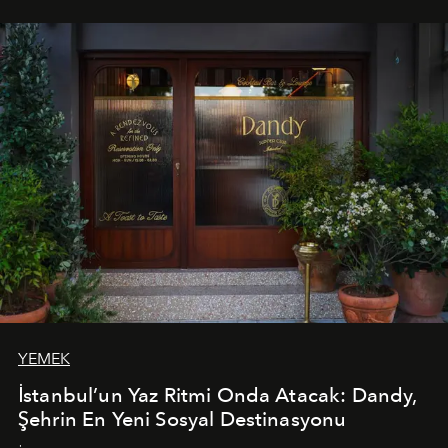
mutfağını modern dokunuşlarla müzikle buluşturan
tematik gastronomi geceleri misafirlerle buluşuyor.
Paylaşıma, lezzete ve müziğe odaklanan bu özel
akşamlar, YAZ’ın sade lüks anlayışını gün batımından
geceye taşıyarak her hafta farklı bir deneyim sunuyor.
YEMEK
İstanbul’un Yaz Ritmi Onda Atacak: Dandy,
Şehrin En Yeni Sosyal Destinasyonu