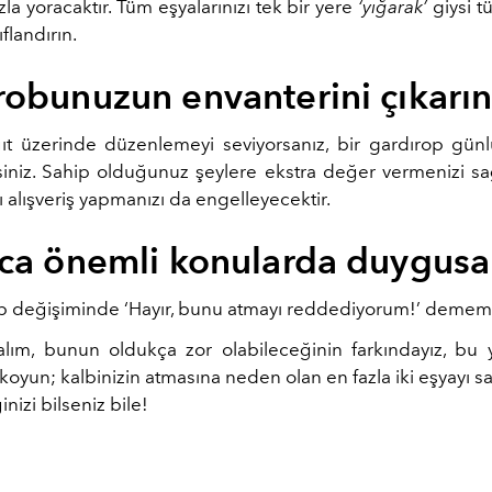
la yoracaktır. Tüm eşyalarınızı tek bir yere
‘yığarak’
giysi t
ıflandırın.
robunuzun envanterini çıkarı
ağıt üzerinde düzenlemeyi seviyorsanız, bir gardırop gün
siniz. Sahip olduğunuz şeylere ekstra değer vermenizi s
ı alışveriş yapmanızı da engelleyecektir.
zca önemli konularda duygusa
p değişiminde ‘Hayır, bunu atmayı reddediyorum!’ dememe
lım, bunun oldukça zor olabileceğinin farkındayız, bu
 koyun; kalbinizin atmasına neden olan en fazla iki eşyayı sak
izi bilseniz bile!