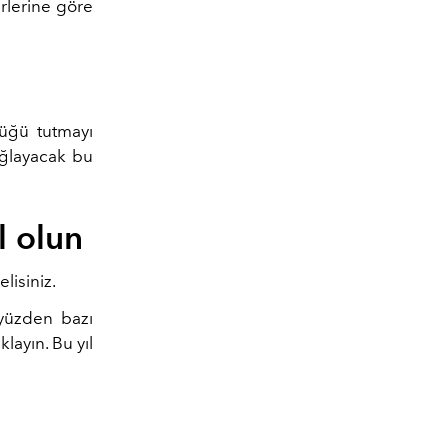
ürlerine göre
n
lüğü tutmayı
ağlayacak bu
l olun
lisiniz.
 yüzden bazı
layın. Bu yıl