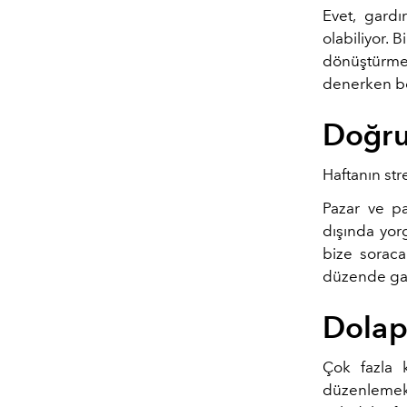
Evet, gard
olabiliyor. 
dönüştürmesi
denerken b
Doğru
Haftanın str
Pazar ve pa
dışında yor
bize soraca
düzende gar
Dolap
Çok fazla 
düzenlemek 