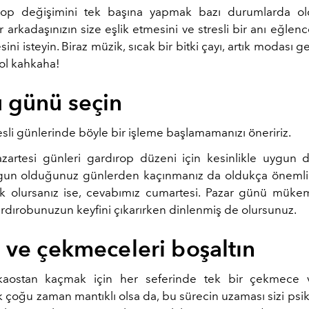
ırop değişimini tek başına yapmak bazı durumlarda old
Bir arkadaşınızın size eşlik etmesini ve stresli bir anı eğlenc
ni isteyin. Biraz müzik, sıcak bir bitki çayı, artık modası g
ol kahkaha!
 günü seçin
esli günlerinde böyle bir işleme başlamamanızı öneririz.
zartesi günleri gardırop düzeni için kesinlikle uygun 
gun olduğunuz günlerden kaçınmanız da oldukça önemli
k olursanız ise, cevabımız cumartesi. Pazar günü mük
dırobunuzun keyfini çıkarırken dinlenmiş de olursunuz.
 ve çekmeceleri boşaltın
kaostan kaçmak için her seferinde tek bir çekmece
çoğu zaman mantıklı olsa da, bu sürecin uzaması sizi psiko