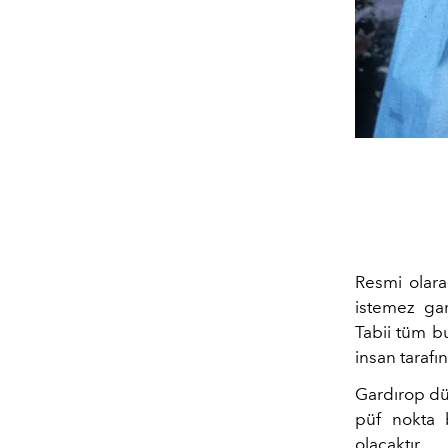
Resmi olar
istemez gar
Tabii tüm bu
insan tarafı
Gardırop dü
püf nokta b
olacaktır.