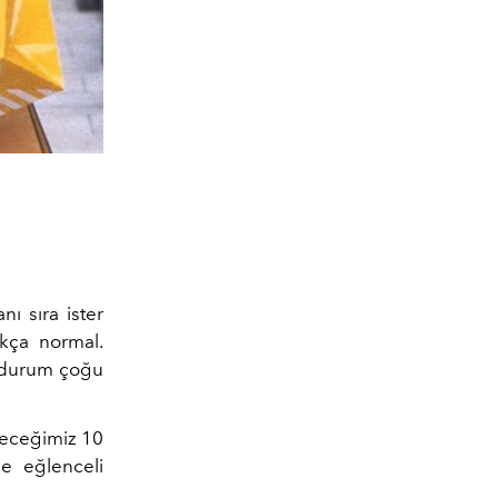
nı sıra ister
ukça normal.
bu durum çoğu
deceğimiz 10
le eğlenceli