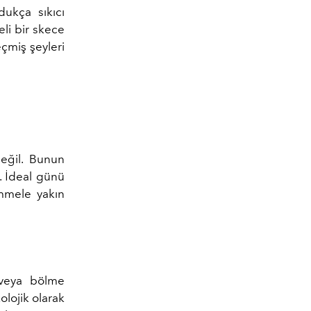
ukça sıkıcı
eli bir skece
eçmiş şeyleri
değil. Bunun
. İdeal günü
emmele yakın
 veya bölme
lojik olarak