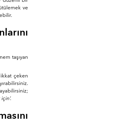
e düzenli bir
ı ütülemek ve
bilir.
larını
nem taşıyan
dikkat çeken
rabilirsiniz.
yabilirsiniz;
için’.
masını