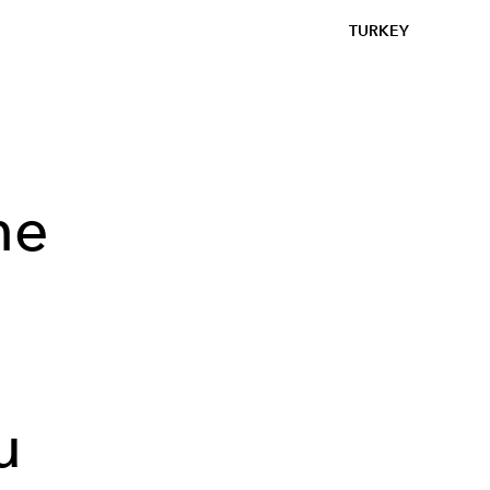
TURKEY
ne
e
u