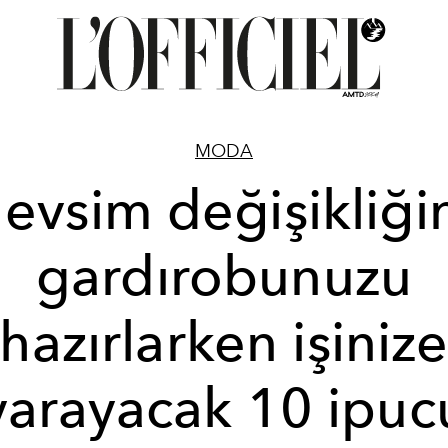
MODA
evsim değişikliği
gardırobunuzu
hazırlarken işiniz
yarayacak 10 ipuc