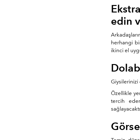
Ekstr
edin 
Arkadaşları
herhangi bi
ikinci el uy
Dolab
Giysilerini
Özellikle y
tercih ede
sağlayacaktı
Görse