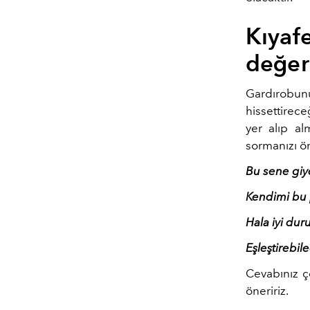
Kıyaf
değer
Gardırobunuz
hissettirece
yer alıp al
sormanızı ön
Bu sene gi
Kendimi bu 
Hala iyi du
Eşleştirebi
Cevabınız ç
öneririz.