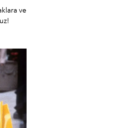
aklara ve
ruz!