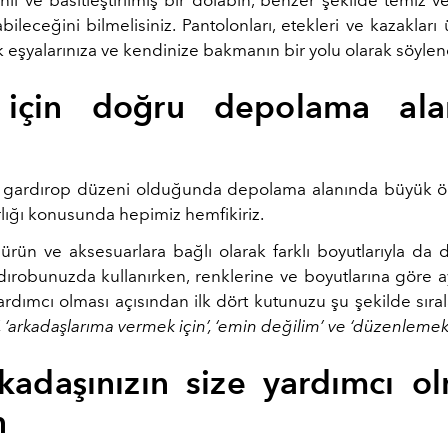
li ve basitleştirilmiş bir dolabın, benzer şekilde temiz v
abileceğini bilmelisiniz. Pantolonları, etekleri ve kazaklar
eşyalarınıza ve kendinize bakmanın bir yolu olarak söylene
 için doğru depolama alan
 gardırop düzeni olduğunda depolama alanında büyük ö
rlığı konusunda hepimiz hemfikiriz.
ürün ve aksesuarlara bağlı olarak farklı boyutlarıyla da 
dırobunuzda kullanırken, renklerine ve boyutlarına göre ayı
ardımcı olması açısından ilk dört kutunuzu şu şekilde sırala
’, ‘arkadaşlarıma vermek için’, ‘emin değilim’ ve ‘düzenlemek 
rkadaşınızın size yardımcı ol
n