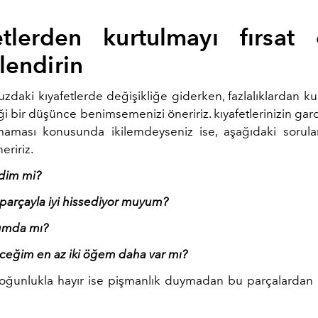
etlerden kurtulmayı fırsat 
lendirin
daki kıyafetlerde değişikliğe giderken, fazlalıklardan ku
ği bir düşünce benimsemenizi öneririz. kıyafetlerinizin g
maması konusunda ikilemdeyseniz ise, aşağıdaki sorula
eririz.
ydim mi?
parçayla iyi hissediyor muyum?
rumda mı?
leceğim en az iki öğem daha var mı?
oğunlukla hayır ise pişmanlık duymadan bu parçalardan 