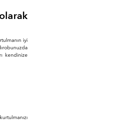
olarak
rtulmanın iyi
ardırobunuzda
rı kendinize
kurtulmanızı