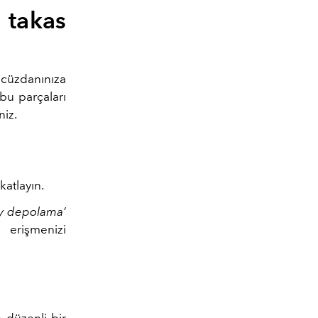
 takas
 cüzdanınıza
bu parçaları
niz.
katlayın.
ey depolama’
 erişmenizi