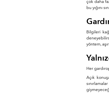
çok daha faz
bu yığını sın
Gardı
Bilgileri k
deneyebilir
yöntem, aşır
Yalnı
Her gardıro
Açık konuşa
sınırlamalar
giymeyeceğin