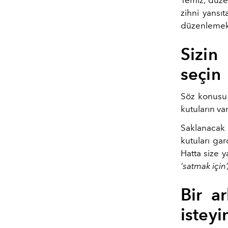
Temiz, düzen
zihni yansıt
düzenlemek 
Sizin
seçin
Söz konusu
kutuların va
Saklanacak 
kutuları gar
Hatta size y
‘satmak için
Bir a
isteyi