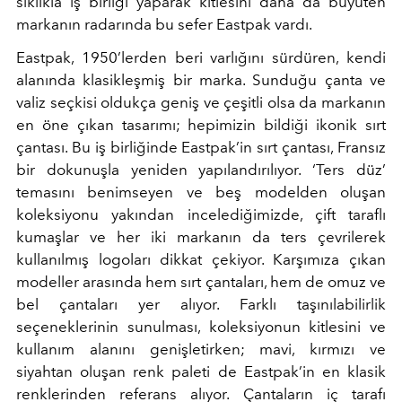
sıklıkla iş birliği yaparak kitlesini daha da büyüten
markanın radarında bu sefer Eastpak vardı.
Eastpak, 1950’lerden beri varlığını sürdüren, kendi
alanında klasikleşmiş bir marka. Sunduğu çanta ve
valiz seçkisi oldukça geniş ve çeşitli olsa da markanın
en öne çıkan tasarımı; hepimizin bildiği ikonik sırt
çantası. Bu iş birliğinde Eastpak’in sırt çantası, Fransız
bir dokunuşla yeniden yapılandırılıyor. ‘Ters düz’
temasını benimseyen ve beş modelden oluşan
koleksiyonu yakından incelediğimizde, çift taraflı
kumaşlar ve her iki markanın da ters çevrilerek
kullanılmış logoları dikkat çekiyor. Karşımıza çıkan
modeller arasında hem sırt çantaları, hem de omuz ve
bel çantaları yer alıyor. Farklı taşınılabilirlik
seçeneklerinin sunulması, koleksiyonun kitlesini ve
kullanım alanını genişletirken; mavi, kırmızı ve
siyahtan oluşan renk paleti de Eastpak’in en klasik
renklerinden referans alıyor. Çantaların iç tarafı