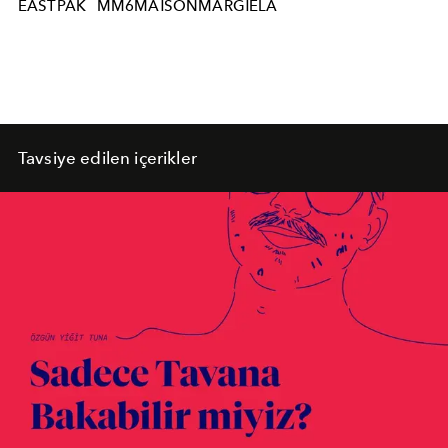
EASTPAK
MM6MAISONMARGIELA
Tavsiye edilen içerikler