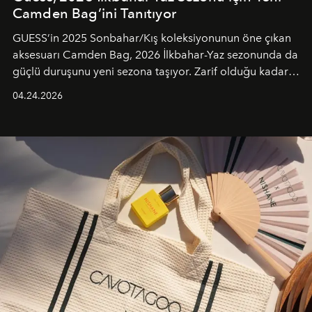
Camden Bag’ini Tanıtıyor
GUESS’in 2025 Sonbahar/Kış koleksiyonunun öne çıkan
aksesuarı Camden Bag, 2026 İlkbahar-Yaz sezonunda da
güçlü duruşunu yeni sezona taşıyor. Zarif olduğu kadar
güçlü ve özgüvenli kadınlar için tasarlanan Camden Bag,
04.24.2026
cazibenin, özgünlüğün ve modern bohem tavrın güçlü
bir ifadesi olarak öne çıkıyor.