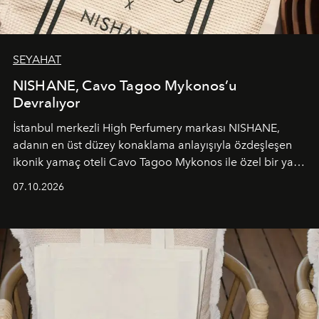
SEYAHAT
NISHANE, Cavo Tagoo Mykonos’u
Devralıyor
İstanbul merkezli High Perfumery markası NISHANE,
adanın en üst düzey konaklama anlayışıyla özdeşleşen
ikonik yamaç oteli Cavo Tagoo Mykonos ile özel bir yaz
iş birliğini hayata geçirdi. 25 Haziran 2026 itibarıyla
07.10.2026
başlayan bu özel aktivasyon, NISHANE’nin koku evrenini
Akdeniz’in en prestijli destinasyonlarından biriyle
buluşturarak markanın Cavo Tagoo’daki varlığını
sürükleyici ve mevsime özel bir deneyime dönüştürüyor.