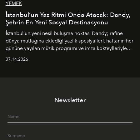
YEMEK
İstanbul’un Yaz Ritmi Onda Atacak: Dandy,
Şehrin En Yeni Sosyal Destinasyonu
İstanbul’un yeni nesil buluşma noktası
Dandy
; rafine
dünya mutfağına eklediği yazlık spesiyalleri, haftanın her
gününe yayılan müzik programı ve imza kokteylleriyle
yaz akşamlarını stil sahibi bir şehir ritüeline
07.14.2026
dönüştürüyor. Şehrin kozmopolit enerjisini "zahmetsiz
lüks" anlayışıyla buluşturan mekan; gurme lezzetleri, iyi
müziği ve açık havadaki özel puro alanını tek bir çatı
altında sunuyor.
Newsletter