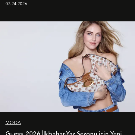
grubun enerjisini yansıtan renkli atmosferi, hareketli
07.24.2026
dans koreografileri ve güçlü stil dünyasıyla dikkat
çekerken, saç tasarımları da görsel anlatımın en önemli
unsurlarından biri olarak öne çıkıyor.
MODA
Guess, 2026 İlkbahar-Yaz Sezonu için Yeni