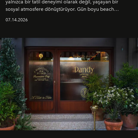
yalnızca bir tatil deneyimi olarak değil, yaşayan bir
sosyal atmosfere dönüştürüyor. Gün boyu beach
alanında DJ performansları ve canlı müzik eşliğinde
07.14.2026
Ege’nin ritmi hissedilirken, akşamları ise Anadolu
mutfağını modern dokunuşlarla müzikle buluşturan
tematik gastronomi geceleri misafirlerle buluşuyor.
Paylaşıma, lezzete ve müziğe odaklanan bu özel
akşamlar, YAZ’ın sade lüks anlayışını gün batımından
geceye taşıyarak her hafta farklı bir deneyim sunuyor.