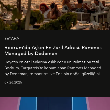
SEYAHAT
Bodrum’da Aşkın En Zarif Adresi: Rammos
Managed by Dedeman
Hayatın en özel anlarına eşlik eden unutulmaz bir tatil…
Bodrum, Turgutreis’te konumlanan Rammos Managed
by Dedeman, romantizmi ve Ege’nin doğal güzelliğini
aynı atmosferde buluşturarak balayı çiftlerinden özel
07.26.2025
kutlamalar planlayan misafirlere benzersiz bir deneyim
vadediyor.