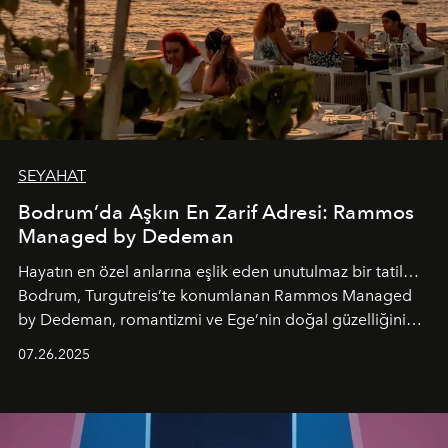
SEYAHAT
Bodrum’da Aşkın En Zarif Adresi: Rammos
Managed by Dedeman
Hayatın en özel anlarına eşlik eden unutulmaz bir tatil…
Bodrum, Turgutreis’te konumlanan Rammos Managed
by Dedeman, romantizmi ve Ege’nin doğal güzelliğini
aynı atmosferde buluşturarak balayı çiftlerinden özel
07.26.2025
kutlamalar planlayan misafirlere benzersiz bir deneyim
vadediyor.