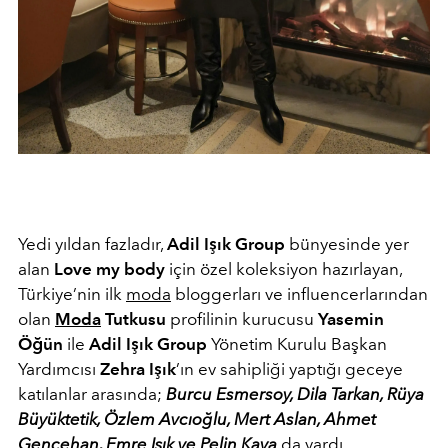
Yedi yıldan fazladır,
Adil Işık Group
bünyesinde yer
alan
Love my body
için özel koleksiyon hazırlayan,
Türkiye’nin ilk
moda
bloggerları ve influencerlarından
olan
Moda
Tutkusu
profilinin kurucusu
Yasemin
Öğün
ile
Adil Işık Group
Yönetim Kurulu Başkan
Yardımcısı
Zehra Işık
’ın ev sahipliği yaptığı geceye
katılanlar arasında;
Burcu Esmersoy, Dila Tarkan, Rüya
Büyüktetik, Özlem Avcıoğlu, Mert Aslan, Ahmet
Gencehan, Emre Işık ve Pelin Kaya
da vardı.