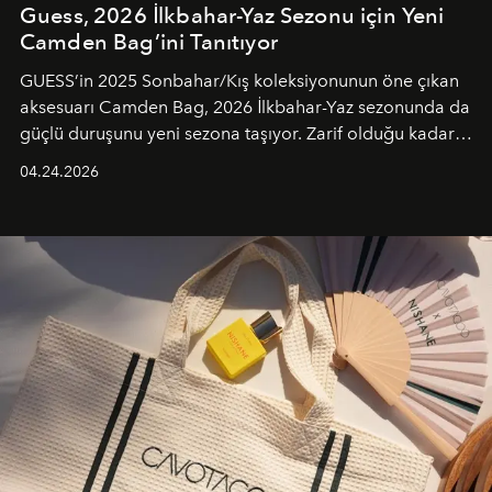
Guess, 2026 İlkbahar-Yaz Sezonu için Yeni
Camden Bag’ini Tanıtıyor
GUESS’in 2025 Sonbahar/Kış koleksiyonunun öne çıkan
aksesuarı Camden Bag, 2026 İlkbahar-Yaz sezonunda da
güçlü duruşunu yeni sezona taşıyor. Zarif olduğu kadar
güçlü ve özgüvenli kadınlar için tasarlanan Camden Bag,
04.24.2026
cazibenin, özgünlüğün ve modern bohem tavrın güçlü
bir ifadesi olarak öne çıkıyor.