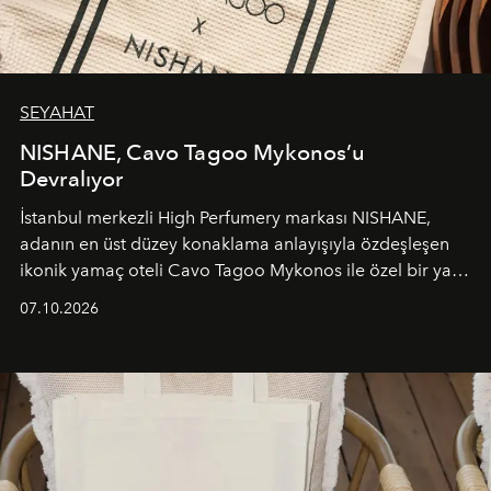
SEYAHAT
NISHANE, Cavo Tagoo Mykonos’u
Devralıyor
İstanbul merkezli High Perfumery markası NISHANE,
adanın en üst düzey konaklama anlayışıyla özdeşleşen
ikonik yamaç oteli Cavo Tagoo Mykonos ile özel bir yaz
iş birliğini hayata geçirdi. 25 Haziran 2026 itibarıyla
07.10.2026
başlayan bu özel aktivasyon, NISHANE’nin koku evrenini
Akdeniz’in en prestijli destinasyonlarından biriyle
buluşturarak markanın Cavo Tagoo’daki varlığını
sürükleyici ve mevsime özel bir deneyime dönüştürüyor.