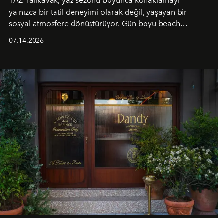
YAZ Yalıkavak, yaz sezonu boyunca konaklamayı
yalnızca bir tatil deneyimi olarak değil, yaşayan bir
sosyal atmosfere dönüştürüyor. Gün boyu beach
alanında DJ performansları ve canlı müzik eşliğinde
07.14.2026
Ege’nin ritmi hissedilirken, akşamları ise Anadolu
mutfağını modern dokunuşlarla müzikle buluşturan
tematik gastronomi geceleri misafirlerle buluşuyor.
Paylaşıma, lezzete ve müziğe odaklanan bu özel
akşamlar, YAZ’ın sade lüks anlayışını gün batımından
geceye taşıyarak her hafta farklı bir deneyim sunuyor.