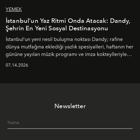
YEMEK
İstanbul’un Yaz Ritmi Onda Atacak: Dandy,
Şehrin En Yeni Sosyal Destinasyonu
İstanbul’un yeni nesil buluşma noktası
Dandy
; rafine
dünya mutfağına eklediği yazlık spesiyalleri, haftanın her
gününe yayılan müzik programı ve imza kokteylleriyle
yaz akşamlarını stil sahibi bir şehir ritüeline
07.14.2026
dönüştürüyor. Şehrin kozmopolit enerjisini "zahmetsiz
lüks" anlayışıyla buluşturan mekan; gurme lezzetleri, iyi
müziği ve açık havadaki özel puro alanını tek bir çatı
altında sunuyor.
Newsletter