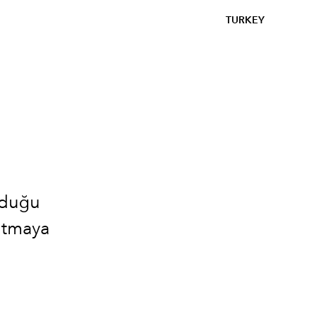
TURKEY
rduğu
sıtmaya