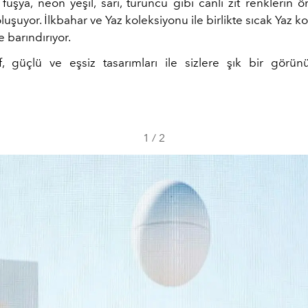
uşya, neon yeşil, sarı, turuncu gibi canlı zıt renklerin ön
şuyor. İlkbahar ve Yaz koleksiyonu ile birlikte sıcak Yaz 
e barındırıyor.
if, güçlü ve eşsiz tasarımları ile sizlere şık bir gör
1
/
2