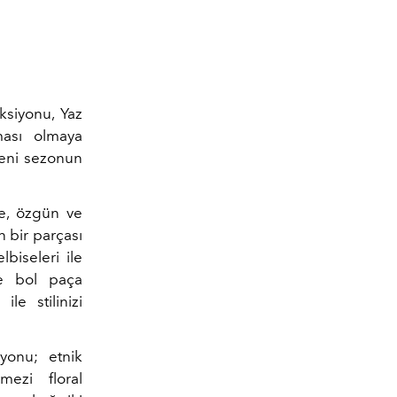
ksiyonu, Yaz
ması olmaya
yeni sezonun
e, özgün ve
n bir parçası
lbiseleri ile
ve bol paça
le stilinizi
iyonu; etnik
mezi floral