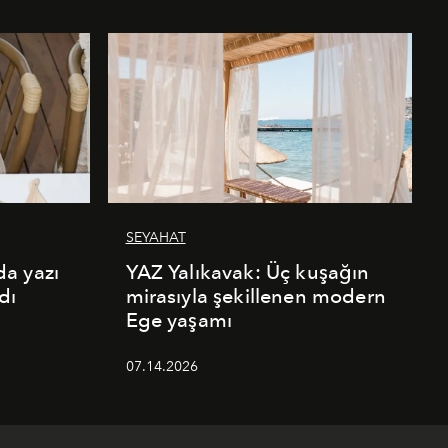
SEYAHAT
a yazı
YAZ Yalıkavak: Üç kuşağın
dı
mirasıyla şekillenen modern
Ege yaşamı
07.14.2026