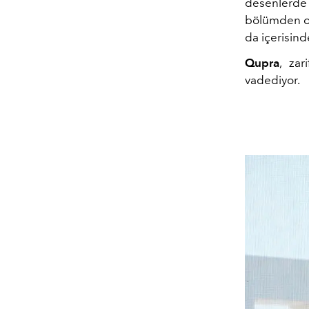
desenlerde f
bölümden olu
da içerisind
Qupra
, zar
vadediyor.