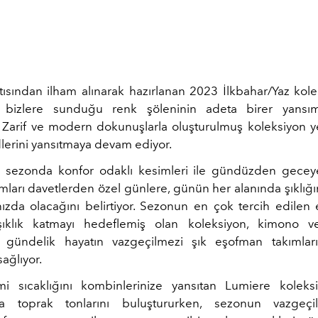
ltısından ilham alınarak hazırlanan 2023 İlkbahar/Yaz kole
 bizlere sunduğu renk şöleninin adeta birer yansı
r. Zarif ve modern dokunuşlarla oluşturulmuş koleksiyon 
lerini yansıtmaya devam ediyor.
i sezonda konfor odaklı kesimleri ile gündüzden gecey
mları davetlerden özel günlere, günün her alanında şıklığı
ızda olacağını belirtiyor. Sezonun en çok tercih edilen e
a şıklık katmayı hedeflemiş olan koleksiyon, kimono 
, gündelik hayatın vazgeçilmezi şık eşofman takımları i
ağlıyor.
i sıcaklığını kombinlerinize yansıtan Lumiere koleks
la toprak tonlarını buluştururken, sezonun vazgeçil