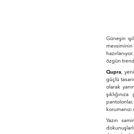
Güneşin ışı
mevsiminin
hazırlanıyo
özgün trend
Qupra
, yen
güçlü tasarı
olarak yanın
şıklığınız
pantolonlar
korumanızı s
Yazın samim
dokunuşlar