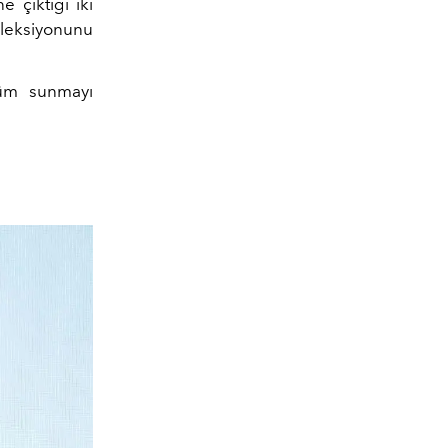
e çıktığı iki
koleksiyonunu
ünüm sunmayı