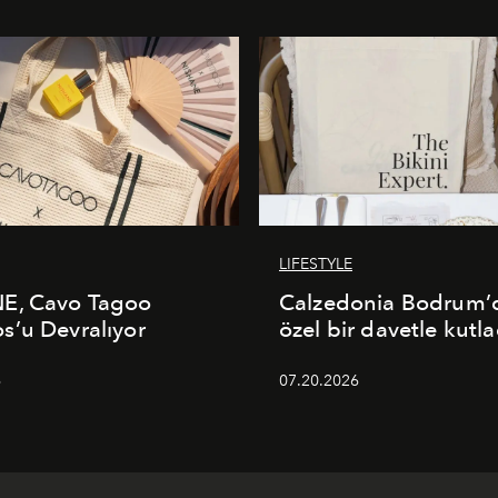
LIFESTYLE
E, Cavo Tagoo
Calzedonia Bodrum’d
’u Devralıyor
özel bir davetle kutla
6
07.20.2026