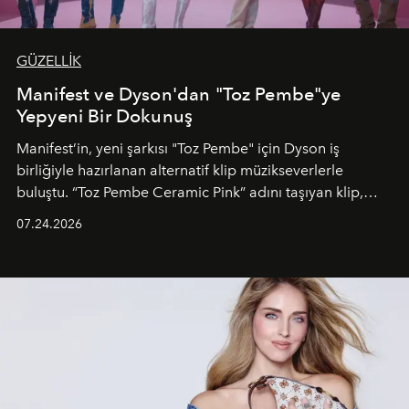
GÜZELLİK
Manifest ve Dyson'dan "Toz Pembe"ye
Yepyeni Bir Dokunuş
Manifest’in, yeni şarkısı "Toz Pembe" için Dyson iş
birliğiyle hazırlanan alternatif klip müzikseverlerle
buluştu. “Toz Pembe Ceramic Pink” adını taşıyan klip,
grubun enerjisini yansıtan renkli atmosferi, hareketli
07.24.2026
dans koreografileri ve güçlü stil dünyasıyla dikkat
çekerken, saç tasarımları da görsel anlatımın en önemli
unsurlarından biri olarak öne çıkıyor.