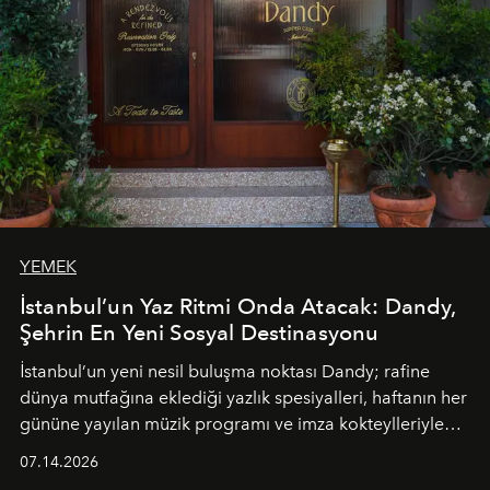
YEMEK
İstanbul’un Yaz Ritmi Onda Atacak: Dandy,
Şehrin En Yeni Sosyal Destinasyonu
İstanbul’un yeni nesil buluşma noktası
Dandy
; rafine
dünya mutfağına eklediği yazlık spesiyalleri, haftanın her
gününe yayılan müzik programı ve imza kokteylleriyle
yaz akşamlarını stil sahibi bir şehir ritüeline
07.14.2026
dönüştürüyor. Şehrin kozmopolit enerjisini "zahmetsiz