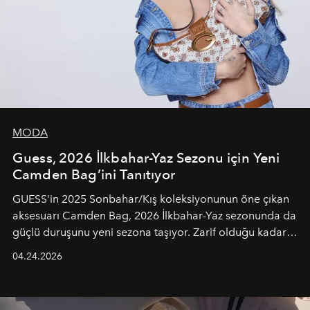
MODA
Guess, 2026 İlkbahar-Yaz Sezonu için Yeni
Camden Bag’ini Tanıtıyor
GUESS’in 2025 Sonbahar/Kış koleksiyonunun öne çıkan
aksesuarı Camden Bag, 2026 İlkbahar-Yaz sezonunda da
güçlü duruşunu yeni sezona taşıyor. Zarif olduğu kadar
güçlü ve özgüvenli kadınlar için tasarlanan Camden Bag,
04.24.2026
cazibenin, özgünlüğün ve modern bohem tavrın güçlü
bir ifadesi olarak öne çıkıyor.