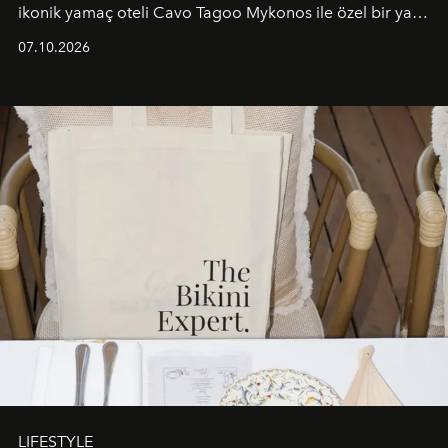
ikonik yamaç oteli Cavo Tagoo Mykonos ile özel bir yaz
iş birliğini hayata geçirdi. 25 Haziran 2026 itibarıyla
07.10.2026
başlayan bu özel aktivasyon, NISHANE’nin koku evrenini
Akdeniz’in en prestijli destinasyonlarından biriyle
buluşturarak markanın Cavo Tagoo’daki varlığını
sürükleyici ve mevsime özel bir deneyime dönüştürüyor.
LIFESTYLE