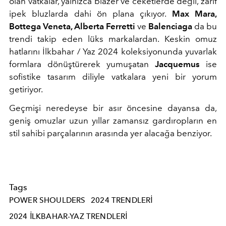
olan vatkalar, yalnızca blazer ve ceketlerde değil, zarif
ipek bluzlarda dahi ön plana çıkıyor.
Max Mara,
Bottega Veneta, Alberta Ferretti
ve
Balenciaga
da bu
trendi takip eden lüks markalardan. Keskin omuz
hatlarını İlkbahar / Yaz 2024 koleksiyonunda yuvarlak
formlara dönüştürerek yumuşatan
Jacquemus
ise
sofistike tasarım diliyle vatkalara yeni bir yorum
getiriyor.
Geçmişi neredeyse bir asır öncesine dayansa da,
geniş omuzlar uzun yıllar zamansız gardıropların en
stil sahibi parçalarının arasında yer alacağa benziyor.
Tags
POWER SHOULDERS
2024 TRENDLERI
2024 ILKBAHAR-YAZ TRENDLERI