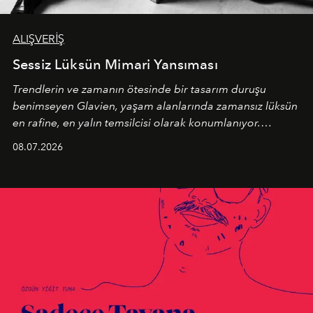
ALIŞVERİŞ
Sessiz Lüksün Mimari Yansıması
Trendlerin ve zamanın ötesinde bir tasarım duruşu
benimseyen
Glavien,
yaşam alanlarında zamansız lüksün
en rafine, en yalın temsilcisi olarak konumlanıyor.
Kusursuz malzeme kalitesini yüksek zanaatkarlıkla
08.07.2026
birleştiren marka; modern mimarinin sınırlarını zorlayan
en yeni seçkisiyle bu imza felsefesini mekanlara taşıyor.