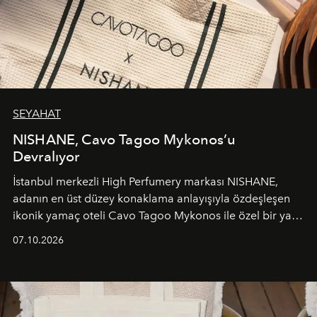
SEYAHAT
NISHANE, Cavo Tagoo Mykonos’u
Devralıyor
İstanbul merkezli High Perfumery markası NISHANE,
adanın en üst düzey konaklama anlayışıyla özdeşleşen
ikonik yamaç oteli Cavo Tagoo Mykonos ile özel bir yaz
iş birliğini hayata geçirdi. 25 Haziran 2026 itibarıyla
07.10.2026
başlayan bu özel aktivasyon, NISHANE’nin koku evrenini
Akdeniz’in en prestijli destinasyonlarından biriyle
buluşturarak markanın Cavo Tagoo’daki varlığını
sürükleyici ve mevsime özel bir deneyime dönüştürüyor.