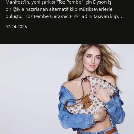
Manifest’in, yeni şarkısı "Toz Pembe" için Dyson iş
birliğiyle hazırlanan alternatif klip müzikseverlerle
buluştu. “Toz Pembe Ceramic Pink” adını taşıyan klip,
grubun enerjisini yansıtan renkli atmosferi, hareketli
07.24.2026
dans koreografileri ve güçlü stil dünyasıyla dikkat
çekerken, saç tasarımları da görsel anlatımın en önemli
unsurlarından biri olarak öne çıkıyor.