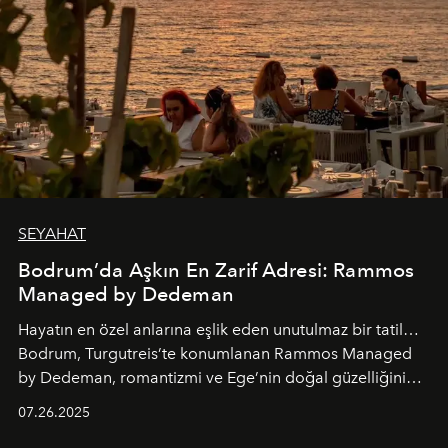
SEYAHAT
Bodrum’da Aşkın En Zarif Adresi: Rammos
Managed by Dedeman
Hayatın en özel anlarına eşlik eden unutulmaz bir tatil…
Bodrum, Turgutreis’te konumlanan Rammos Managed
by Dedeman, romantizmi ve Ege’nin doğal güzelliğini
aynı atmosferde buluşturarak balayı çiftlerinden özel
07.26.2025
kutlamalar planlayan misafirlere benzersiz bir deneyim