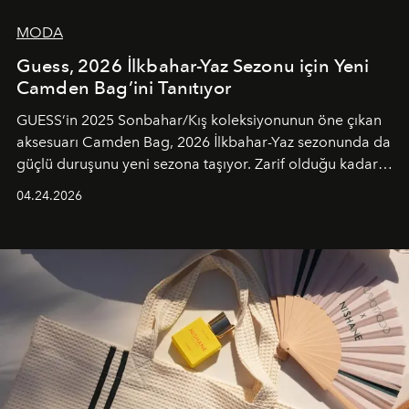
MODA
Guess, 2026 İlkbahar-Yaz Sezonu için Yeni
Camden Bag’ini Tanıtıyor
GUESS’in 2025 Sonbahar/Kış koleksiyonunun öne çıkan
aksesuarı Camden Bag, 2026 İlkbahar-Yaz sezonunda da
güçlü duruşunu yeni sezona taşıyor. Zarif olduğu kadar
güçlü ve özgüvenli kadınlar için tasarlanan Camden Bag,
04.24.2026
cazibenin, özgünlüğün ve modern bohem tavrın güçlü
bir ifadesi olarak öne çıkıyor.