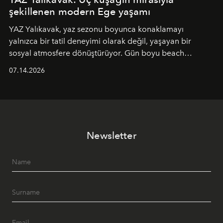
şekillenen modern Ege yaşamı
YAZ Yalıkavak, yaz sezonu boyunca konaklamayı
yalnızca bir tatil deneyimi olarak değil, yaşayan bir
sosyal atmosfere dönüştürüyor. Gün boyu beach
alanında DJ performansları ve canlı müzik eşliğinde
07.14.2026
Ege’nin ritmi hissedilirken, akşamları ise Anadolu
mutfağını modern dokunuşlarla müzikle buluşturan
tematik gastronomi geceleri misafirlerle buluşuyor.
Paylaşıma, lezzete ve müziğe odaklanan bu özel
akşamlar, YAZ’ın sade lüks anlayışını gün batımından
Newsletter
geceye taşıyarak her hafta farklı bir deneyim sunuyor.