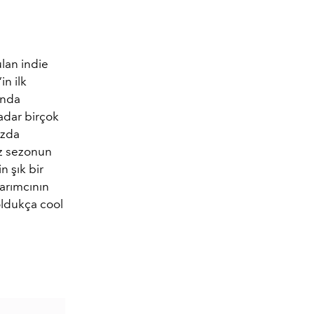
ulan indie
in ilk
onda
kadar birçok
ızda
üz sezonun
n şık bir
sarımcının
oldukça cool