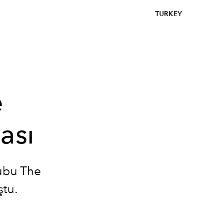
TURKEY
e
ası
rubu The
ştu.