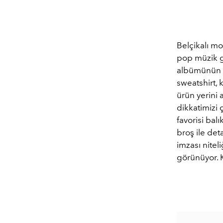
Belçikalı mo
pop müzik gr
albümünün 10
sweatshirt, 
ürün yerini a
dikkatimizi
favorisi bal
broş ile det
imzası nitel
görünüyor. K