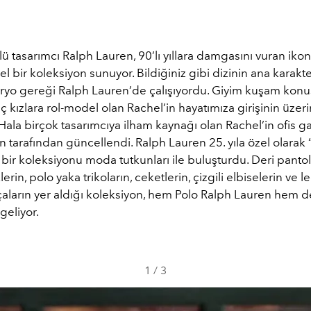
 tasarımcı Ralph Lauren, 90’lı yıllara damgasını vuran ikoni
el bir koleksiyon sunuyor. Bildiğiniz gibi dizinin ana karakt
ryo gereği Ralph Lauren’de çalışıyordu. Giyim kuşam kon
ç kızlara rol-model olan Rachel’in hayatımıza girişinin üze
. Hala birçok tasarımcıya ilham kaynağı olan Rachel’in ofis 
 tarafından güncellendi. Ralph Lauren 25. yıla özel olarak
 bir koleksiyonu moda tutkunları ile buluşturdu. Deri pantol
erin, polo yaka trikoların, ceketlerin, çizgili elbiselerin ve l
çaların yer aldığı koleksiyon, hem Polo Ralph Lauren hem 
geliyor.
1
/
3