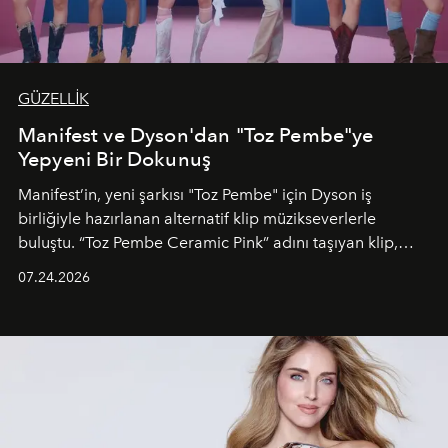
GÜZELLİK
Manifest ve Dyson'dan "Toz Pembe"ye
Yepyeni Bir Dokunuş
Manifest’in, yeni şarkısı "Toz Pembe" için Dyson iş
birliğiyle hazırlanan alternatif klip müzikseverlerle
buluştu. “Toz Pembe Ceramic Pink” adını taşıyan klip,
grubun enerjisini yansıtan renkli atmosferi, hareketli
07.24.2026
dans koreografileri ve güçlü stil dünyasıyla dikkat
çekerken, saç tasarımları da görsel anlatımın en önemli
unsurlarından biri olarak öne çıkıyor.