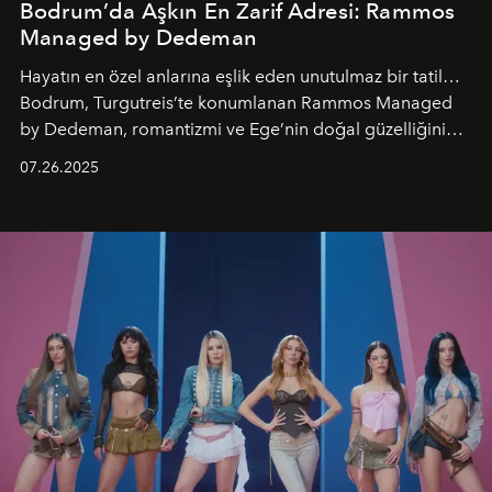
Bodrum’da Aşkın En Zarif Adresi: Rammos
Managed by Dedeman
Hayatın en özel anlarına eşlik eden unutulmaz bir tatil…
Bodrum, Turgutreis’te konumlanan Rammos Managed
by Dedeman, romantizmi ve Ege’nin doğal güzelliğini
aynı atmosferde buluşturarak balayı çiftlerinden özel
07.26.2025
kutlamalar planlayan misafirlere benzersiz bir deneyim
vadediyor.