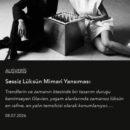
ALIŞVERİŞ
Sessiz Lüksün Mimari Yansıması
Trendlerin ve zamanın ötesinde bir tasarım duruşu
benimseyen
Glavien,
yaşam alanlarında zamansız lüksün
en rafine, en yalın temsilcisi olarak konumlanıyor.
Kusursuz malzeme kalitesini yüksek zanaatkarlıkla
08.07.2026
birleştiren marka; modern mimarinin sınırlarını zorlayan
en yeni seçkisiyle bu imza felsefesini mekanlara taşıyor.