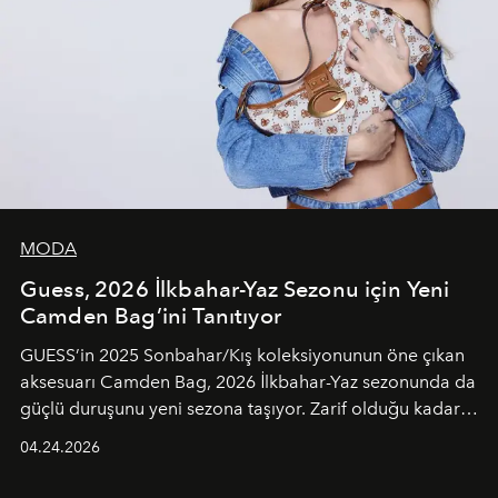
MODA
Guess, 2026 İlkbahar-Yaz Sezonu için Yeni
Camden Bag’ini Tanıtıyor
GUESS’in 2025 Sonbahar/Kış koleksiyonunun öne çıkan
aksesuarı Camden Bag, 2026 İlkbahar-Yaz sezonunda da
güçlü duruşunu yeni sezona taşıyor. Zarif olduğu kadar
güçlü ve özgüvenli kadınlar için tasarlanan Camden Bag,
04.24.2026
cazibenin, özgünlüğün ve modern bohem tavrın güçlü
bir ifadesi olarak öne çıkıyor.