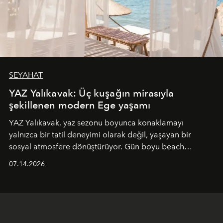
SEYAHAT
YAZ Yalıkavak: Üç kuşağın mirasıyla
şekillenen modern Ege yaşamı
YAZ Yalıkavak, yaz sezonu boyunca konaklamayı
yalnızca bir tatil deneyimi olarak değil, yaşayan bir
sosyal atmosfere dönüştürüyor. Gün boyu beach
alanında DJ performansları ve canlı müzik eşliğinde
07.14.2026
Ege’nin ritmi hissedilirken, akşamları ise Anadolu
mutfağını modern dokunuşlarla müzikle buluşturan
tematik gastronomi geceleri misafirlerle buluşuyor.
Paylaşıma, lezzete ve müziğe odaklanan bu özel
akşamlar, YAZ’ın sade lüks anlayışını gün batımından