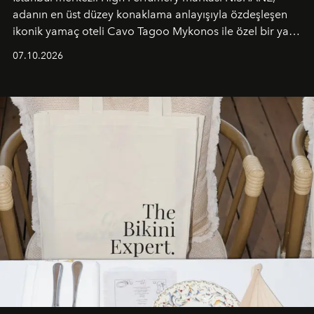
adanın en üst düzey konaklama anlayışıyla özdeşleşen
ikonik yamaç oteli Cavo Tagoo Mykonos ile özel bir yaz
iş birliğini hayata geçirdi. 25 Haziran 2026 itibarıyla
07.10.2026
başlayan bu özel aktivasyon, NISHANE’nin koku evrenini
Akdeniz’in en prestijli destinasyonlarından biriyle
buluşturarak markanın Cavo Tagoo’daki varlığını
sürükleyici ve mevsime özel bir deneyime dönüştürüyor.