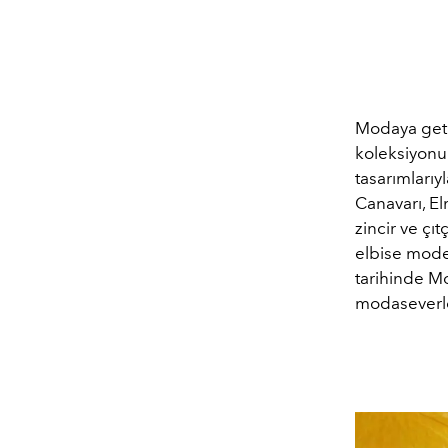
Modaya getir
koleksiyonu
tasarımlarıy
Canavarı, El
zincir ve çıt
elbise model
tarihinde Mo
modaseverle