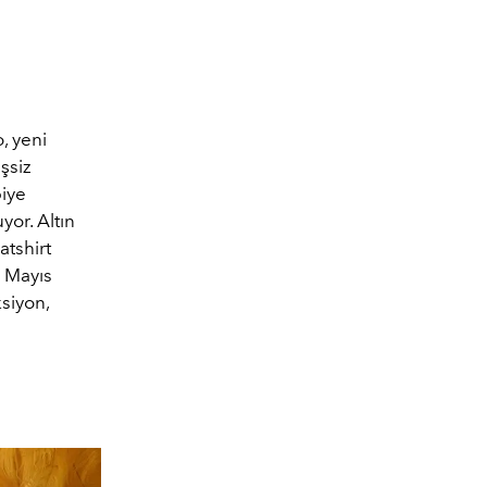
, yeni
şsiz
biye
yor. Altın
atshirt
5 Mayıs
siyon,