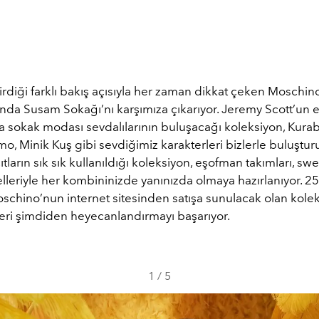
diği farklı bakış açısıyla her zaman dikkat çeken Moschino
nda Susam Sokağı’nı karşımıza çıkarıyor. Jeremy Scott’un e
la sokak modası sevdalılarının buluşacağı koleksiyon, Kura
mo, Minik Kuş gibi sevdiğimiz karakterleri bizlerle buluşturu
çıtların sık sık kullanıldığı koleksiyon, eşofman takımları, swe
leriyle her kombininizde yanınızda olmaya hazırlanıyor. 2
schino’nun internet sitesinden satışa sunulacak olan kolek
ri şimdiden heyecanlandırmayı başarıyor.
1
/
5