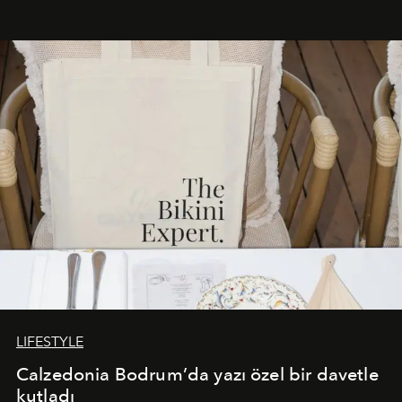
Akdeniz’in en prestijli destinasyonlarından biriyle
buluşturarak markanın Cavo Tagoo’daki varlığını
sürükleyici ve mevsime özel bir deneyime dönüştürüyor.
LIFESTYLE
Calzedonia Bodrum’da yazı özel bir davetle
kutladı