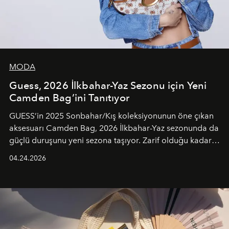
MODA
Guess, 2026 İlkbahar-Yaz Sezonu için Yeni
Camden Bag’ini Tanıtıyor
GUESS’in 2025 Sonbahar/Kış koleksiyonunun öne çıkan
aksesuarı Camden Bag, 2026 İlkbahar-Yaz sezonunda da
güçlü duruşunu yeni sezona taşıyor. Zarif olduğu kadar
güçlü ve özgüvenli kadınlar için tasarlanan Camden Bag,
04.24.2026
cazibenin, özgünlüğün ve modern bohem tavrın güçlü
bir ifadesi olarak öne çıkıyor.