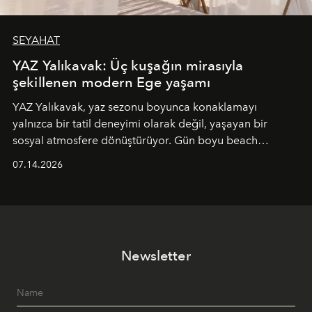
SEYAHAT
YAZ Yalıkavak: Üç kuşağın mirasıyla
şekillenen modern Ege yaşamı
YAZ Yalıkavak, yaz sezonu boyunca konaklamayı
yalnızca bir tatil deneyimi olarak değil, yaşayan bir
sosyal atmosfere dönüştürüyor. Gün boyu beach
alanında DJ performansları ve canlı müzik eşliğinde
07.14.2026
Ege’nin ritmi hissedilirken, akşamları ise Anadolu
mutfağını modern dokunuşlarla müzikle buluşturan
tematik gastronomi geceleri misafirlerle buluşuyor.
Paylaşıma, lezzete ve müziğe odaklanan bu özel
akşamlar, YAZ’ın sade lüks anlayışını gün batımından
Newsletter
geceye taşıyarak her hafta farklı bir deneyim sunuyor.