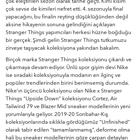
çok eleştirilen sezon olarak tarihe geçti. Kimi kısım
çok sevse de kimileri nefret etti. 4. sezonuyla final
yapacağını, bu finalin reyting düşüklüğünden değil
aksine hikayenin sonuna gelindiğini açıklayan
Stranger Things yapımcıları herkesi hüzne boğduğu
bir gerçek. Şimdi gelin Stranger Things tutkumuzu
zirveye taşıyacak koleksiyona yakından bakalım.
Birçok marka Stranger Things koleksiyonu çıkardı ve
çıkarmaya devam ediyor. Ünlü spor giyim devi Nike
ise sıradaki koleksiyonuyla modanın en ilginç ve
popüler trendlerinden birini benimsemiş durumda.
Nike’ın üçüncü koleksiyonu olan Nike x Stranger
Things “Upside Down” koleksiyonu Cortez, Air
Tailwind 79 ve Blazer Mid sneaker modellerinin yeni
yorumlarıyla geliyor. 2019-20 Sonbahar-Kış
koleksiyonlarında sıklıkla gördüğümüz “Unfinished”
olarak tabir edilen “tamamlanmamış”, deforme olma
hali bu sneaker modellerinin göze çarpan detayları