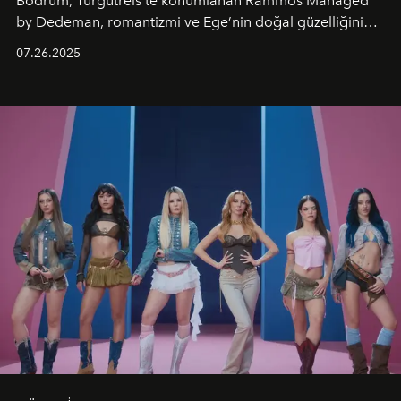
Bodrum, Turgutreis’te konumlanan Rammos Managed
by Dedeman, romantizmi ve Ege’nin doğal güzelliğini
aynı atmosferde buluşturarak balayı çiftlerinden özel
07.26.2025
kutlamalar planlayan misafirlere benzersiz bir deneyim
vadediyor.