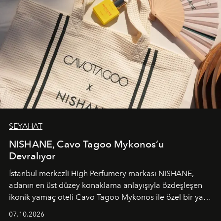
SEYAHAT
NISHANE, Cavo Tagoo Mykonos’u
Devralıyor
İstanbul merkezli High Perfumery markası NISHANE,
adanın en üst düzey konaklama anlayışıyla özdeşleşen
ikonik yamaç oteli Cavo Tagoo Mykonos ile özel bir yaz
iş birliğini hayata geçirdi. 25 Haziran 2026 itibarıyla
07.10.2026
başlayan bu özel aktivasyon, NISHANE’nin koku evrenini