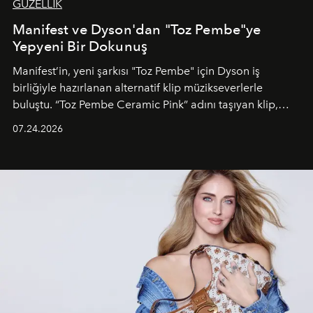
GÜZELLİK
Manifest ve Dyson'dan "Toz Pembe"ye
Yepyeni Bir Dokunuş
Manifest’in, yeni şarkısı "Toz Pembe" için Dyson iş
birliğiyle hazırlanan alternatif klip müzikseverlerle
buluştu. “Toz Pembe Ceramic Pink” adını taşıyan klip,
grubun enerjisini yansıtan renkli atmosferi, hareketli
07.24.2026
dans koreografileri ve güçlü stil dünyasıyla dikkat
çekerken, saç tasarımları da görsel anlatımın en önemli
unsurlarından biri olarak öne çıkıyor.