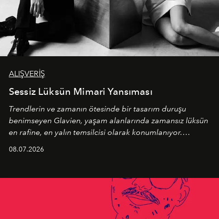
ALIŞVERİŞ
Sessiz Lüksün Mimari Yansıması
Trendlerin ve zamanın ötesinde bir tasarım duruşu
benimseyen
Glavien,
yaşam alanlarında zamansız lüksün
en rafine, en yalın temsilcisi olarak konumlanıyor.
Kusursuz malzeme kalitesini yüksek zanaatkarlıkla
08.07.2026
birleştiren marka; modern mimarinin sınırlarını zorlayan
en yeni seçkisiyle bu imza felsefesini mekanlara taşıyor.