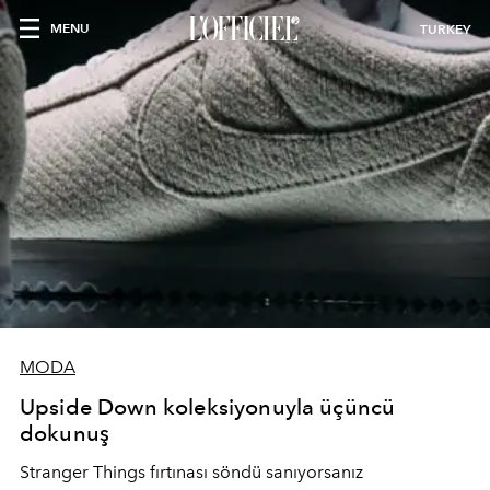
MENU
TURKEY
MODA
Upside Down koleksiyonuyla üçüncü
dokunuş
Stranger Things fırtınası söndü sanıyorsanız