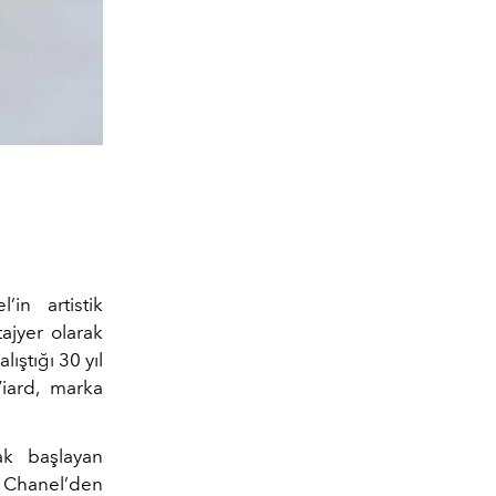
in artistik
ajyer olarak
ıştığı 30 yıl
iard, marka
ak başlayan
a Chanel’den