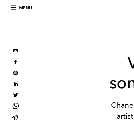
MENU
son
Chanel
artis