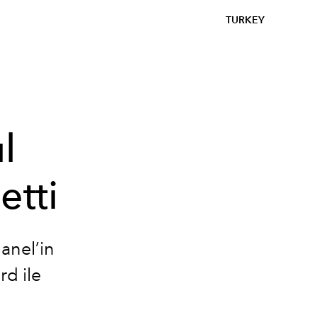
TURKEY
l
etti
anel’in
rd ile