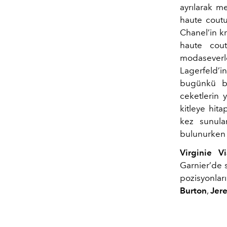
ayrılarak m
haute coutu
Chanel’in k
haute cout
modaseverle
Lagerfeld’i
bugünkü ba
ceketlerin y
kitleye hit
kez sunula
bulunurken k
Virginie Vi
Garnier’de 
pozisyonlar
Burton
,
Jer