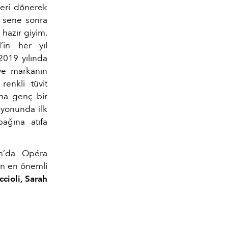
geri dönerek
ç sene sonra
hazır giyim,
’in her yıl
2019 yılında
 ve markanın
enkli tüvit
daha genç bir
iyonunda ilk
ağına atıfa
n’da Opéra
ın en önemli
ccioli, Sarah