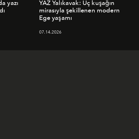
a yazı
YAZ Yalıkavak: Üç kuşağın
dı
mirasıyla şekillenen modern
Ege yaşamı
07.14.2026