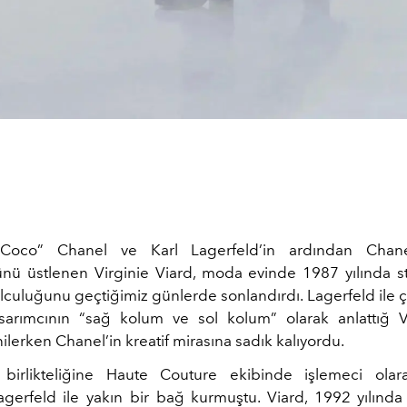
“Coco” Chanel ve Karl Lagerfeld’in ardından Chanel’
ünü üstlenen Virginie Viard, moda evinde 1987 yılında st
lculuğunu geçtiğimiz günlerde sonlandırdı. Lagerfeld ile çal
sarımcının “sağ kolum ve sol kolum” olarak anlattığ V
nilerken Chanel’in kreatif mirasına sadık kalıyordu.
 birlikteliğine Haute Couture ekibinde işlemeci olar
Lagerfeld ile yakın bir bağ kurmuştu. Viard, 1992 yılınd