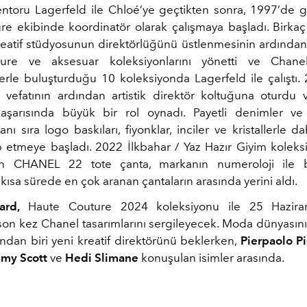
entoru Lagerfeld ile Chloé’ye geçtikten sonra, 1997’de 
re ekibinde koordinatör olarak çalışmaya başladı. Birka
reatif stüdyosunun direktörlüğünü üstlenmesinin ardından 
ure ve aksesuar koleksiyonlarını yönetti ve Chanel
rle buluşturduğu 10 koleksiyonda Lagerfeld ile çalıştı. 
n vefatının ardından artistik direktör koltuğuna oturdu
şarısında büyük bir rol oynadı. Payetli denimler ve r
anı sıra logo baskıları, fiyonklar, inciler ve kristallerle 
ap etmeye başladı. 2022 İlkbahar / Yaz Hazır Giyim koleks
n CHANEL 22 tote çanta, markanın numeroloji ile b
ısa sürede en çok aranan çantaların arasında yerini aldı.
ard,
Haute Couture 2024 koleksiyonu ile 25 Hazira
son kez Chanel tasarımlarını sergileyecek. Moda dünyasın
ından biri yeni kreatif direktörünü beklerken,
Pierpaolo Pi
emy Scott
ve
Hedi Slimane
konuşulan isimler arasında.