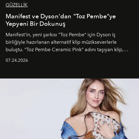
GÜZELLİK
Manifest ve Dyson'dan "Toz Pembe"ye
Yepyeni Bir Dokunuş
Manifest’in, yeni şarkısı "Toz Pembe" için Dyson iş
birliğiyle hazırlanan alternatif klip müzikseverlerle
buluştu. “Toz Pembe Ceramic Pink” adını taşıyan klip,
grubun enerjisini yansıtan renkli atmosferi, hareketli
07.24.2026
dans koreografileri ve güçlü stil dünyasıyla dikkat
çekerken, saç tasarımları da görsel anlatımın en önemli
unsurlarından biri olarak öne çıkıyor.