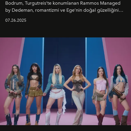
Bodrum, Turgutreis’te konumlanan Rammos Managed
by Dedeman, romantizmi ve Ege’nin doğal güzelliğini
aynı atmosferde buluşturarak balayı çiftlerinden özel
07.26.2025
kutlamalar planlayan misafirlere benzersiz bir deneyim
vadediyor.