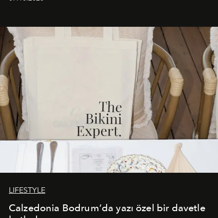
başlayan bu özel aktivasyon, NISHANE’nin koku evrenini
Akdeniz’in en prestijli destinasyonlarından biriyle
buluşturarak markanın Cavo Tagoo’daki varlığını
sürükleyici ve mevsime özel bir deneyime dönüştürüyor.
LIFESTYLE
Calzedonia Bodrum’da yazı özel bir davetle