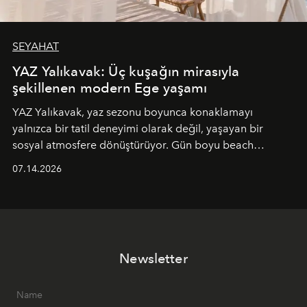
SEYAHAT
YAZ Yalıkavak: Üç kuşağın mirasıyla
şekillenen modern Ege yaşamı
YAZ Yalıkavak, yaz sezonu boyunca konaklamayı
yalnızca bir tatil deneyimi olarak değil, yaşayan bir
sosyal atmosfere dönüştürüyor. Gün boyu beach
alanında DJ performansları ve canlı müzik eşliğinde
07.14.2026
Ege’nin ritmi hissedilirken, akşamları ise Anadolu
mutfağını modern dokunuşlarla müzikle buluşturan
tematik gastronomi geceleri misafirlerle buluşuyor.
Paylaşıma, lezzete ve müziğe odaklanan bu özel
akşamlar, YAZ’ın sade lüks anlayışını gün batımından
Newsletter
geceye taşıyarak her hafta farklı bir deneyim sunuyor.