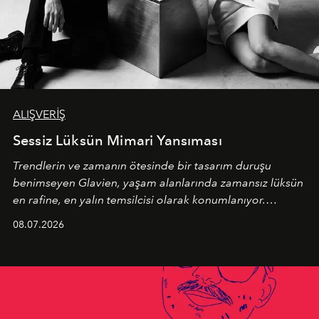
ALIŞVERİŞ
Sessiz Lüksün Mimari Yansıması
Trendlerin ve zamanın ötesinde bir tasarım duruşu
benimseyen
Glavien,
yaşam alanlarında zamansız lüksün
en rafine, en yalın temsilcisi olarak konumlanıyor.
Kusursuz malzeme kalitesini yüksek zanaatkarlıkla
08.07.2026
birleştiren marka; modern mimarinin sınırlarını zorlayan
en yeni seçkisiyle bu imza felsefesini mekanlara taşıyor.