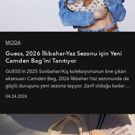
MODA
Guess, 2026 İlkbahar-Yaz Sezonu için Yeni
Camden Bag’ini Tanıtıyor
GUESS’in 2025 Sonbahar/Kış koleksiyonunun öne çıkan
aksesuarı Camden Bag, 2026 İlkbahar-Yaz sezonunda da
güçlü duruşunu yeni sezona taşıyor. Zarif olduğu kadar
güçlü ve özgüvenli kadınlar için tasarlanan Camden Bag,
04.24.2026
cazibenin, özgünlüğün ve modern bohem tavrın güçlü
bir ifadesi olarak öne çıkıyor.