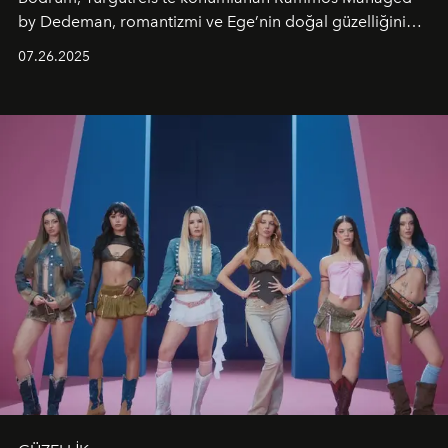
by Dedeman, romantizmi ve Ege’nin doğal güzelliğini
aynı atmosferde buluşturarak balayı çiftlerinden özel
07.26.2025
kutlamalar planlayan misafirlere benzersiz bir deneyim
vadediyor.