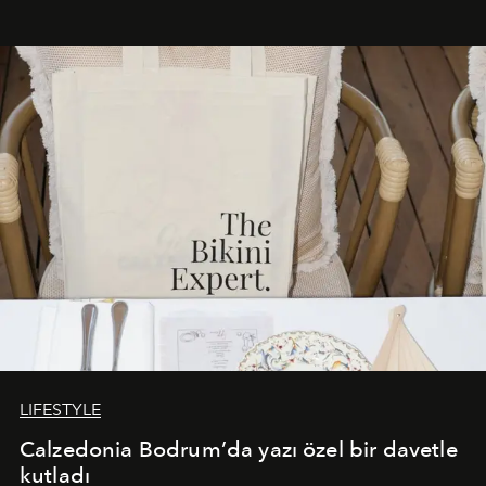
Akdeniz’in en prestijli destinasyonlarından biriyle
buluşturarak markanın Cavo Tagoo’daki varlığını
sürükleyici ve mevsime özel bir deneyime dönüştürüyor.
LIFESTYLE
Calzedonia Bodrum’da yazı özel bir davetle
kutladı