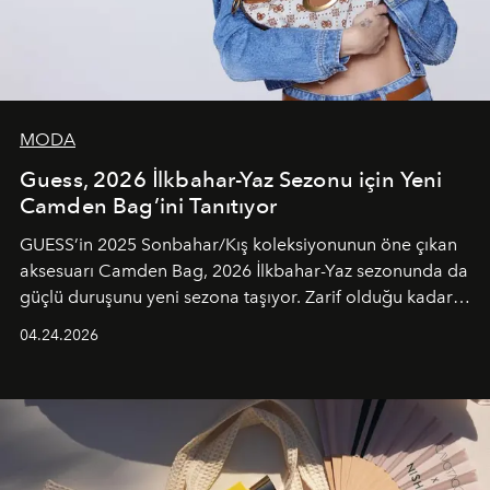
MODA
Guess, 2026 İlkbahar-Yaz Sezonu için Yeni
Camden Bag’ini Tanıtıyor
GUESS’in 2025 Sonbahar/Kış koleksiyonunun öne çıkan
aksesuarı Camden Bag, 2026 İlkbahar-Yaz sezonunda da
güçlü duruşunu yeni sezona taşıyor. Zarif olduğu kadar
güçlü ve özgüvenli kadınlar için tasarlanan Camden Bag,
04.24.2026
cazibenin, özgünlüğün ve modern bohem tavrın güçlü
bir ifadesi olarak öne çıkıyor.