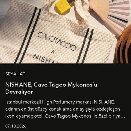
SEYAHAT
NISHANE, Cavo Tagoo Mykonos’u
Devralıyor
İstanbul merkezli High Perfumery markası NISHANE,
adanın en üst düzey konaklama anlayışıyla özdeşleşen
ikonik yamaç oteli Cavo Tagoo Mykonos ile özel bir yaz
iş birliğini hayata geçirdi. 25 Haziran 2026 itibarıyla
07.10.2026
başlayan bu özel aktivasyon, NISHANE’nin koku evrenini