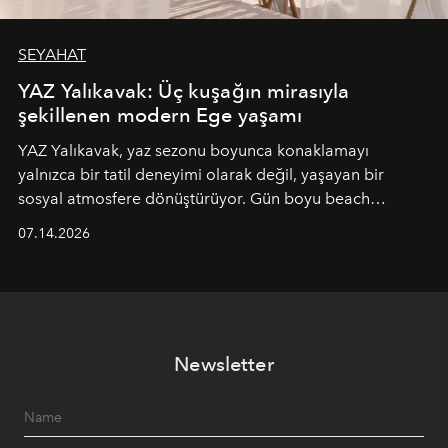
SEYAHAT
YAZ Yalıkavak: Üç kuşağın mirasıyla
şekillenen modern Ege yaşamı
YAZ Yalıkavak, yaz sezonu boyunca konaklamayı
yalnızca bir tatil deneyimi olarak değil, yaşayan bir
sosyal atmosfere dönüştürüyor. Gün boyu beach
alanında DJ performansları ve canlı müzik eşliğinde
07.14.2026
Ege’nin ritmi hissedilirken, akşamları ise Anadolu
mutfağını modern dokunuşlarla müzikle buluşturan
tematik gastronomi geceleri misafirlerle buluşuyor.
Paylaşıma, lezzete ve müziğe odaklanan bu özel
akşamlar, YAZ’ın sade lüks anlayışını gün batımından
Newsletter
geceye taşıyarak her hafta farklı bir deneyim sunuyor.