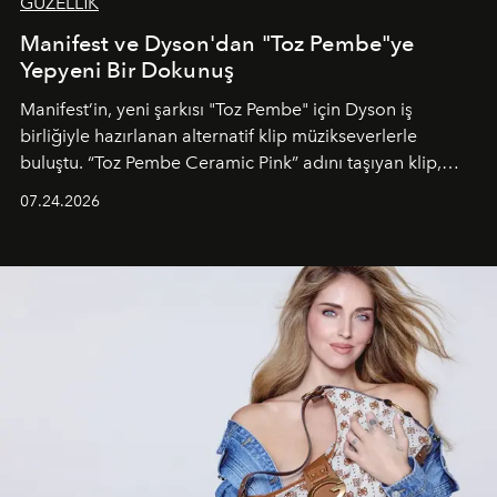
GÜZELLİK
Manifest ve Dyson'dan "Toz Pembe"ye
Yepyeni Bir Dokunuş
Manifest’in, yeni şarkısı "Toz Pembe" için Dyson iş
birliğiyle hazırlanan alternatif klip müzikseverlerle
buluştu. “Toz Pembe Ceramic Pink” adını taşıyan klip,
grubun enerjisini yansıtan renkli atmosferi, hareketli
07.24.2026
dans koreografileri ve güçlü stil dünyasıyla dikkat
çekerken, saç tasarımları da görsel anlatımın en önemli
unsurlarından biri olarak öne çıkıyor.