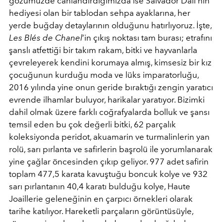
gözümüzde canlandırdığımızda ise Salvador Dali’nin
hediyesi olan bir tablodan sehpa ayaklarına, her
yerde buğday detaylarının olduğunu hatırlıyoruz. İşte,
Les Blés de Chanel
’in çıkış noktası tam burası; etrafını
şanslı atfettiği bir takım rakam, bitki ve hayvanlarla
çevreleyerek kendini korumaya almış, kimsesiz bir kız
çocuğunun kurduğu moda ve lüks imparatorluğu,
2016 yılında yine onun geride bıraktığı zengin yaratıcı
evrende ilhamlar buluyor, harikalar yaratıyor. Bizimki
dahil olmak üzere farklı coğrafyalarda bolluk ve şansı
temsil eden bu çok değerli bitki, 62 parçalık
koleksiyonda peridot, akuamarin ve turmalinlerin yan
rolü, sarı pırlanta ve safirlerin başrolü ile yorumlanarak
yine çağlar öncesinden çıkıp geliyor. 977 adet safirin
toplam 477,5 karata kavuştuğu boncuk kolye ve 932
sarı pırlantanın 40,4 karatı bulduğu kolye, Haute
Joaillerie geleneğinin en çarpıcı örnekleri olarak
tarihe katılıyor. Hareketli parçaların görüntüsüyle,