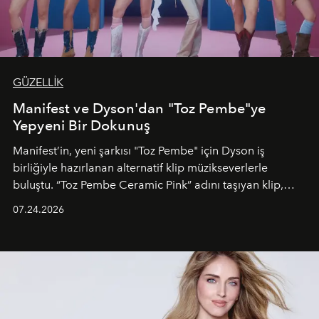
GÜZELLİK
Manifest ve Dyson'dan "Toz Pembe"ye
Yepyeni Bir Dokunuş
Manifest’in, yeni şarkısı "Toz Pembe" için Dyson iş
birliğiyle hazırlanan alternatif klip müzikseverlerle
buluştu. “Toz Pembe Ceramic Pink” adını taşıyan klip,
grubun enerjisini yansıtan renkli atmosferi, hareketli
07.24.2026
dans koreografileri ve güçlü stil dünyasıyla dikkat
çekerken, saç tasarımları da görsel anlatımın en önemli
unsurlarından biri olarak öne çıkıyor.