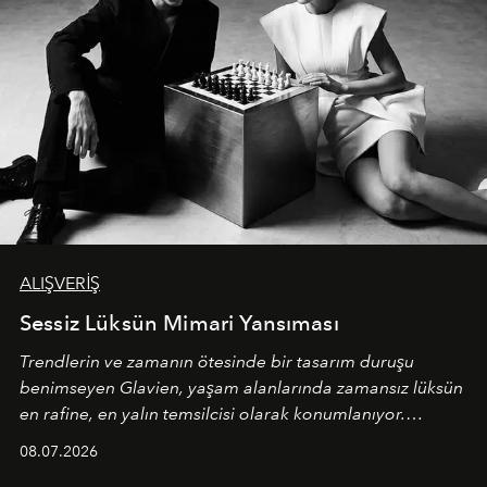
ALIŞVERİŞ
Sessiz Lüksün Mimari Yansıması
Trendlerin ve zamanın ötesinde bir tasarım duruşu
benimseyen
Glavien,
yaşam alanlarında zamansız lüksün
en rafine, en yalın temsilcisi olarak konumlanıyor.
Kusursuz malzeme kalitesini yüksek zanaatkarlıkla
08.07.2026
birleştiren marka; modern mimarinin sınırlarını zorlayan