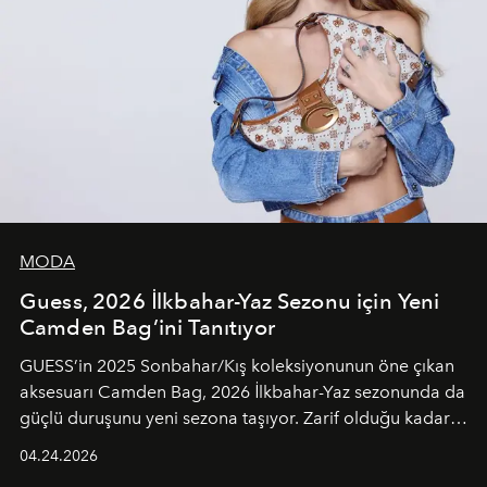
MODA
Guess, 2026 İlkbahar-Yaz Sezonu için Yeni
Camden Bag’ini Tanıtıyor
GUESS’in 2025 Sonbahar/Kış koleksiyonunun öne çıkan
aksesuarı Camden Bag, 2026 İlkbahar-Yaz sezonunda da
güçlü duruşunu yeni sezona taşıyor. Zarif olduğu kadar
güçlü ve özgüvenli kadınlar için tasarlanan Camden Bag,
04.24.2026
cazibenin, özgünlüğün ve modern bohem tavrın güçlü