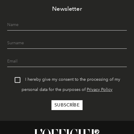
akşamlar, YAZ’ın sade lüks anlayışını gün batımından
Newsletter
geceye taşıyarak her hafta farklı bir deneyim sunuyor.
I hereby give my consent to the processing of my
personal data for the purposes of
Privacy Policy