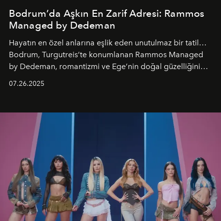
Bodrum’da Aşkın En Zarif Adresi: Rammos
Managed by Dedeman
Hayatın en özel anlarına eşlik eden unutulmaz bir tatil…
Bodrum, Turgutreis’te konumlanan Rammos Managed
by Dedeman, romantizmi ve Ege’nin doğal güzelliğini
aynı atmosferde buluşturarak balayı çiftlerinden özel
07.26.2025
kutlamalar planlayan misafirlere benzersiz bir deneyim
vadediyor.