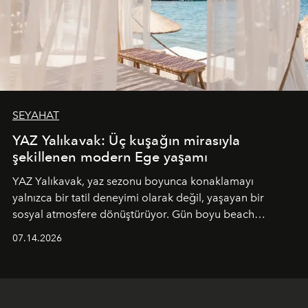
SEYAHAT
YAZ Yalıkavak: Üç kuşağın mirasıyla
şekillenen modern Ege yaşamı
YAZ Yalıkavak, yaz sezonu boyunca konaklamayı
yalnızca bir tatil deneyimi olarak değil, yaşayan bir
sosyal atmosfere dönüştürüyor. Gün boyu beach
alanında DJ performansları ve canlı müzik eşliğinde
07.14.2026
Ege’nin ritmi hissedilirken, akşamları ise Anadolu
mutfağını modern dokunuşlarla müzikle buluşturan
tematik gastronomi geceleri misafirlerle buluşuyor.
Paylaşıma, lezzete ve müziğe odaklanan bu özel