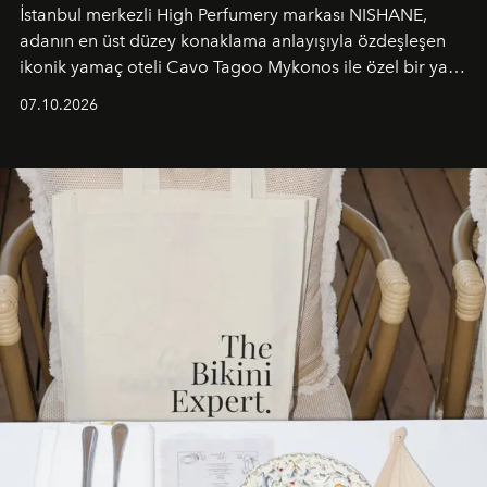
İstanbul merkezli High Perfumery markası NISHANE,
adanın en üst düzey konaklama anlayışıyla özdeşleşen
ikonik yamaç oteli Cavo Tagoo Mykonos ile özel bir yaz
iş birliğini hayata geçirdi. 25 Haziran 2026 itibarıyla
07.10.2026
başlayan bu özel aktivasyon, NISHANE’nin koku evrenini
Akdeniz’in en prestijli destinasyonlarından biriyle
buluşturarak markanın Cavo Tagoo’daki varlığını
sürükleyici ve mevsime özel bir deneyime dönüştürüyor.