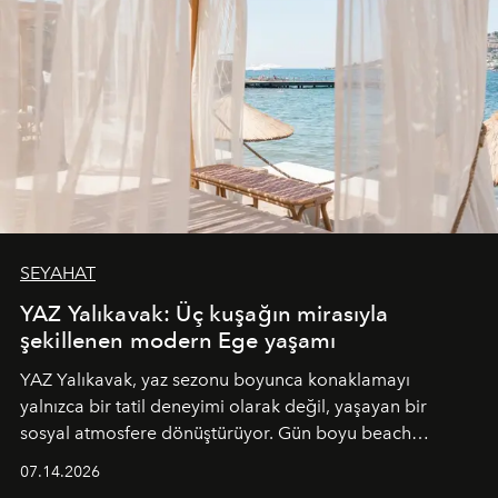
SEYAHAT
YAZ Yalıkavak: Üç kuşağın mirasıyla
şekillenen modern Ege yaşamı
YAZ Yalıkavak, yaz sezonu boyunca konaklamayı
yalnızca bir tatil deneyimi olarak değil, yaşayan bir
sosyal atmosfere dönüştürüyor. Gün boyu beach
alanında DJ performansları ve canlı müzik eşliğinde
07.14.2026
Ege’nin ritmi hissedilirken, akşamları ise Anadolu