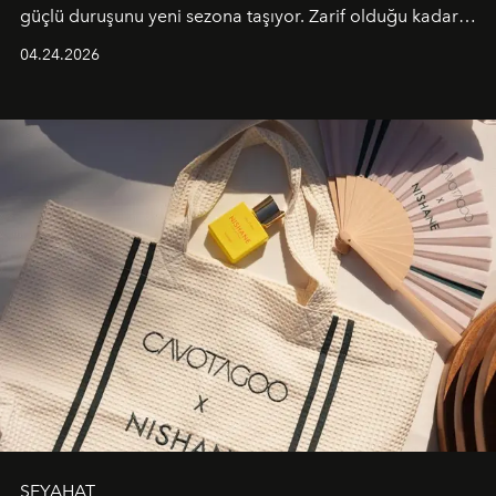
güçlü duruşunu yeni sezona taşıyor. Zarif olduğu kadar
güçlü ve özgüvenli kadınlar için tasarlanan Camden Bag,
04.24.2026
cazibenin, özgünlüğün ve modern bohem tavrın güçlü
bir ifadesi olarak öne çıkıyor.
SEYAHAT