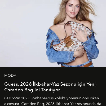
MODA
Guess, 2026 İlkbahar-Yaz Sezonu için Yeni
Camden Bag’ini Tanıtıyor
GUESS’in 2025 Sonbahar/Kış koleksiyonunun öne çıkan
aksesuarı Camden Bag, 2026 İlkbahar-Yaz sezonunda da