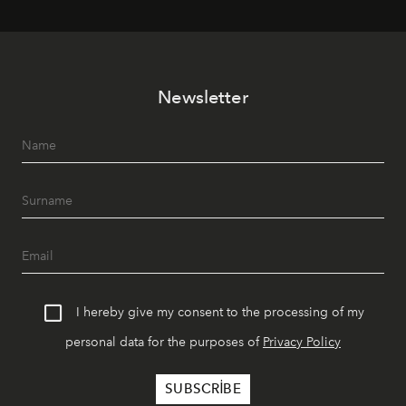
mutfağını modern dokunuşlarla müzikle buluşturan
tematik gastronomi geceleri misafirlerle buluşuyor.
Paylaşıma, lezzete ve müziğe odaklanan bu özel
akşamlar, YAZ’ın sade lüks anlayışını gün batımından
Newsletter
geceye taşıyarak her hafta farklı bir deneyim sunuyor.
I hereby give my consent to the processing of my
personal data for the purposes of
Privacy Policy