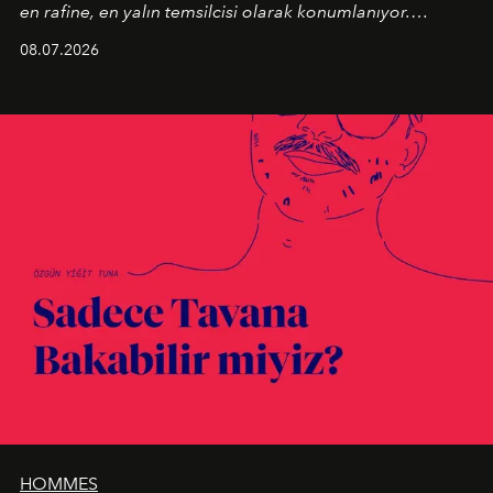
en rafine, en yalın temsilcisi olarak konumlanıyor.
Kusursuz malzeme kalitesini yüksek zanaatkarlıkla
08.07.2026
birleştiren marka; modern mimarinin sınırlarını zorlayan
en yeni seçkisiyle bu imza felsefesini mekanlara taşıyor.
HOMMES