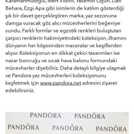
Karamahmutoğlu, Mert Vidinli, Yasemin Öğün, Lian
Behara, Ezgi Apa gibi isimlerin de katılım gösterdiği
şık bir davet gerçekleştiren marka, yaz sezonuna
damga vuracak göz alıcı mücevherlerini beğeniye
sundu. Farklı formlar ve egzotik renkleri buluştutan
çarpıcı renklerin hakimiyetindeki koleksiyon, ilhamını
dünyanın her köşesinden maceralar ve keşiflerden
alıyor. Koleksiyonun en dikkat çekici tasarımları ise
nazar boncuğu ve sıcak hava balonu formundaki
mücevherler diyebiliriz. Daha detaylı bilgiye ulaşmak
ve Pandora yaz mücevherleri koleksiyonunu
keşfetmek için
www.pandora.net
adresini ziyaret
edebilirsiniz.