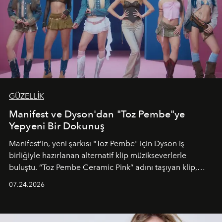
GÜZELLİK
Manifest ve Dyson'dan "Toz Pembe"ye
Yepyeni Bir Dokunuş
Manifest’in, yeni şarkısı "Toz Pembe" için Dyson iş
birliğiyle hazırlanan alternatif klip müzikseverlerle
buluştu. “Toz Pembe Ceramic Pink” adını taşıyan klip,
grubun enerjisini yansıtan renkli atmosferi, hareketli
07.24.2026
dans koreografileri ve güçlü stil dünyasıyla dikkat
çekerken, saç tasarımları da görsel anlatımın en önemli
unsurlarından biri olarak öne çıkıyor.