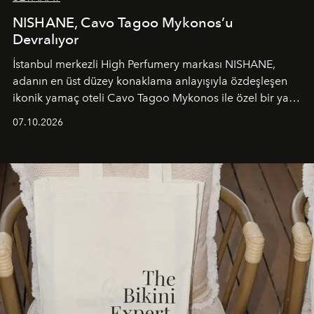
NISHANE, Cavo Tagoo Mykonos’u
Devralıyor
İstanbul merkezli High Perfumery markası NISHANE,
adanın en üst düzey konaklama anlayışıyla özdeşleşen
ikonik yamaç oteli Cavo Tagoo Mykonos ile özel bir yaz
iş birliğini hayata geçirdi. 25 Haziran 2026 itibarıyla
07.10.2026
başlayan bu özel aktivasyon, NISHANE’nin koku evrenini
Akdeniz’in en prestijli destinasyonlarından biriyle
buluşturarak markanın Cavo Tagoo’daki varlığını
sürükleyici ve mevsime özel bir deneyime dönüştürüyor.