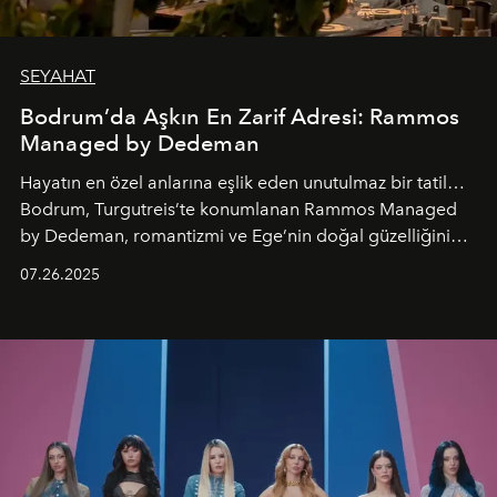
SEYAHAT
Bodrum’da Aşkın En Zarif Adresi: Rammos
Managed by Dedeman
Hayatın en özel anlarına eşlik eden unutulmaz bir tatil…
Bodrum, Turgutreis’te konumlanan Rammos Managed
by Dedeman, romantizmi ve Ege’nin doğal güzelliğini
aynı atmosferde buluşturarak balayı çiftlerinden özel
07.26.2025
kutlamalar planlayan misafirlere benzersiz bir deneyim
vadediyor.