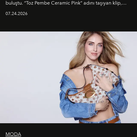
buluştu. “Toz Pembe Ceramic Pink” adını taşıyan klip,
grubun enerjisini yansıtan renkli atmosferi, hareketli
07.24.2026
dans koreografileri ve güçlü stil dünyasıyla dikkat
çekerken, saç tasarımları da görsel anlatımın en önemli
unsurlarından biri olarak öne çıkıyor.
MODA