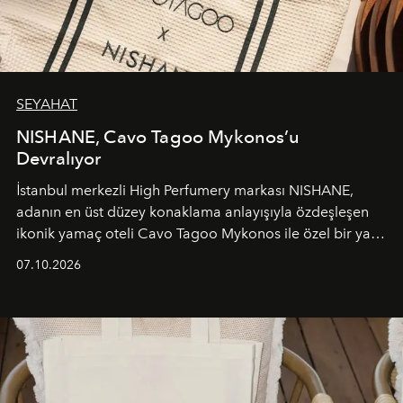
SEYAHAT
NISHANE, Cavo Tagoo Mykonos’u
Devralıyor
İstanbul merkezli High Perfumery markası NISHANE,
adanın en üst düzey konaklama anlayışıyla özdeşleşen
ikonik yamaç oteli Cavo Tagoo Mykonos ile özel bir yaz
iş birliğini hayata geçirdi. 25 Haziran 2026 itibarıyla
07.10.2026
başlayan bu özel aktivasyon, NISHANE’nin koku evrenini
Akdeniz’in en prestijli destinasyonlarından biriyle
buluşturarak markanın Cavo Tagoo’daki varlığını
sürükleyici ve mevsime özel bir deneyime dönüştürüyor.