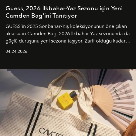
Guess, 2026 İlkbahar-Yaz Sezonu için Yeni
Camden Bag’ini Tanıtıyor
GUESS’in 2025 Sonbahar/Kış koleksiyonunun öne çıkan
aksesuarı Camden Bag, 2026 İlkbahar-Yaz sezonunda da
güçlü duruşunu yeni sezona taşıyor. Zarif olduğu kadar
güçlü ve özgüvenli kadınlar için tasarlanan Camden Bag,
04.24.2026
cazibenin, özgünlüğün ve modern bohem tavrın güçlü
bir ifadesi olarak öne çıkıyor.