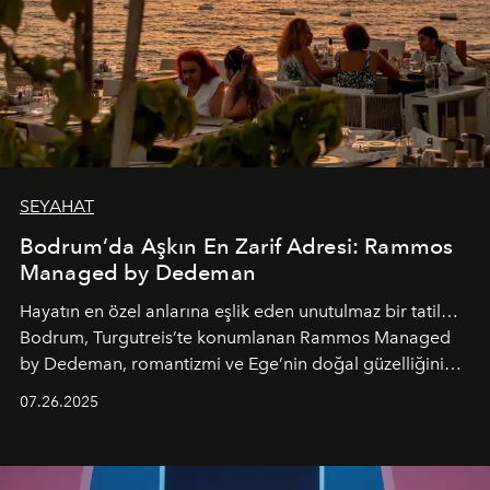
SEYAHAT
Bodrum’da Aşkın En Zarif Adresi: Rammos
Managed by Dedeman
Hayatın en özel anlarına eşlik eden unutulmaz bir tatil…
Bodrum, Turgutreis’te konumlanan Rammos Managed
by Dedeman, romantizmi ve Ege’nin doğal güzelliğini
aynı atmosferde buluşturarak balayı çiftlerinden özel
07.26.2025
kutlamalar planlayan misafirlere benzersiz bir deneyim
vadediyor.