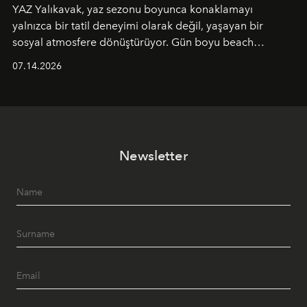
YAZ Yalıkavak, yaz sezonu boyunca konaklamayı
yalnızca bir tatil deneyimi olarak değil, yaşayan bir
sosyal atmosfere dönüştürüyor. Gün boyu beach
alanında DJ performansları ve canlı müzik eşliğinde
07.14.2026
Ege’nin ritmi hissedilirken, akşamları ise Anadolu
mutfağını modern dokunuşlarla müzikle buluşturan
tematik gastronomi geceleri misafirlerle buluşuyor.
Paylaşıma, lezzete ve müziğe odaklanan bu özel
akşamlar, YAZ’ın sade lüks anlayışını gün batımından
Newsletter
geceye taşıyarak her hafta farklı bir deneyim sunuyor.