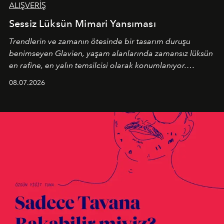
ALIŞVERİŞ
Sessiz Lüksün Mimari Yansıması
Trendlerin ve zamanın ötesinde bir tasarım duruşu
benimseyen
Glavien,
yaşam alanlarında zamansız lüksün
en rafine, en yalın temsilcisi olarak konumlanıyor.
Kusursuz malzeme kalitesini yüksek zanaatkarlıkla
08.07.2026
birleştiren marka; modern mimarinin sınırlarını zorlayan
en yeni seçkisiyle bu imza felsefesini mekanlara taşıyor.