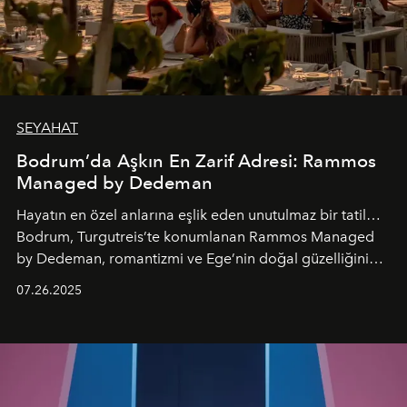
SEYAHAT
Bodrum’da Aşkın En Zarif Adresi: Rammos
Managed by Dedeman
Hayatın en özel anlarına eşlik eden unutulmaz bir tatil…
Bodrum, Turgutreis’te konumlanan Rammos Managed
by Dedeman, romantizmi ve Ege’nin doğal güzelliğini
aynı atmosferde buluşturarak balayı çiftlerinden özel
07.26.2025
kutlamalar planlayan misafirlere benzersiz bir deneyim
vadediyor.