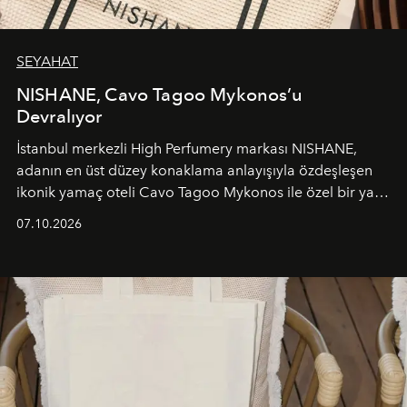
SEYAHAT
NISHANE, Cavo Tagoo Mykonos’u
Devralıyor
İstanbul merkezli High Perfumery markası NISHANE,
adanın en üst düzey konaklama anlayışıyla özdeşleşen
ikonik yamaç oteli Cavo Tagoo Mykonos ile özel bir yaz
iş birliğini hayata geçirdi. 25 Haziran 2026 itibarıyla
07.10.2026
başlayan bu özel aktivasyon, NISHANE’nin koku evrenini
Akdeniz’in en prestijli destinasyonlarından biriyle
buluşturarak markanın Cavo Tagoo’daki varlığını
sürükleyici ve mevsime özel bir deneyime dönüştürüyor.