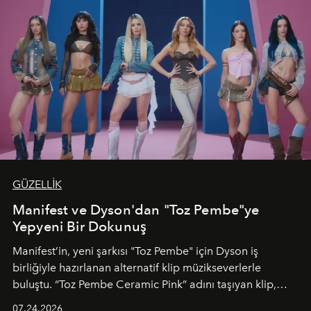
GÜZELLİK
Manifest ve Dyson'dan "Toz Pembe"ye
Yepyeni Bir Dokunuş
Manifest’in, yeni şarkısı "Toz Pembe" için Dyson iş
birliğiyle hazırlanan alternatif klip müzikseverlerle
buluştu. “Toz Pembe Ceramic Pink” adını taşıyan klip,
grubun enerjisini yansıtan renkli atmosferi, hareketli
07.24.2026