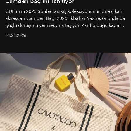
Camden Bag’ini Tanıtıyor
GUESS’in 2025 Sonbahar/Kış koleksiyonunun öne çıkan
aksesuarı Camden Bag, 2026 İlkbahar-Yaz sezonunda da
güçlü duruşunu yeni sezona taşıyor. Zarif olduğu kadar
güçlü ve özgüvenli kadınlar için tasarlanan Camden Bag,
04.24.2026
cazibenin, özgünlüğün ve modern bohem tavrın güçlü
bir ifadesi olarak öne çıkıyor.