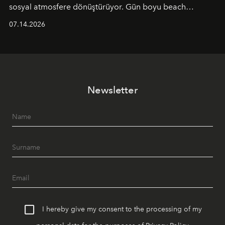
sosyal atmosfere dönüştürüyor. Gün boyu beach
alanında DJ performansları ve canlı müzik eşliğinde
07.14.2026
Ege’nin ritmi hissedilirken, akşamları ise Anadolu
mutfağını modern dokunuşlarla müzikle buluşturan
tematik gastronomi geceleri misafirlerle buluşuyor.
Paylaşıma, lezzete ve müziğe odaklanan bu özel
akşamlar, YAZ’ın sade lüks anlayışını gün batımından
Newsletter
geceye taşıyarak her hafta farklı bir deneyim sunuyor.
I hereby give my consent to the processing of my