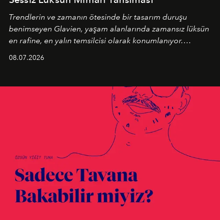
Trendlerin ve zamanın ötesinde bir tasarım duruşu
benimseyen
Glavien,
yaşam alanlarında zamansız lüksün
en rafine, en yalın temsilcisi olarak konumlanıyor.
Kusursuz malzeme kalitesini yüksek zanaatkarlıkla
08.07.2026
birleştiren marka; modern mimarinin sınırlarını zorlayan
en yeni seçkisiyle bu imza felsefesini mekanlara taşıyor.