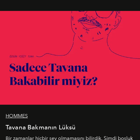
en yeni seçkisiyle bu imza felsefesini mekanlara taşıyor.
HOMMES
Tavana Bakmanın Lüksü
Bir zamanlar hiçbir şey olmamasını bilirdik. Şimdi boşluk