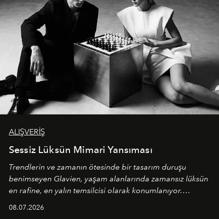
ALIŞVERİŞ
Sessiz Lüksün Mimari Yansıması
Trendlerin ve zamanın ötesinde bir tasarım duruşu
benimseyen
Glavien,
yaşam alanlarında zamansız lüksün
en rafine, en yalın temsilcisi olarak konumlanıyor.
Kusursuz malzeme kalitesini yüksek zanaatkarlıkla
08.07.2026
birleştiren marka; modern mimarinin sınırlarını zorlayan