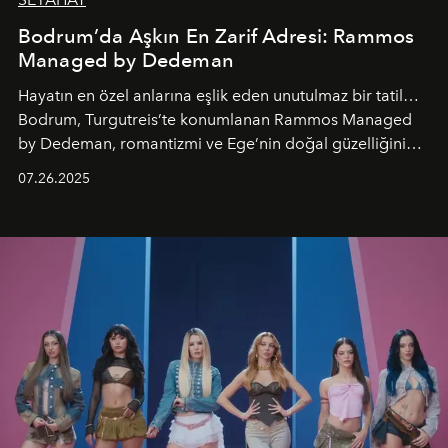
Bodrum’da Aşkın En Zarif Adresi: Rammos
Managed by Dedeman
Hayatın en özel anlarına eşlik eden unutulmaz bir tatil…
Bodrum, Turgutreis’te konumlanan Rammos Managed
by Dedeman, romantizmi ve Ege’nin doğal güzelliğini
aynı atmosferde buluşturarak balayı çiftlerinden özel
07.26.2025
kutlamalar planlayan misafirlere benzersiz bir deneyim
vadediyor.