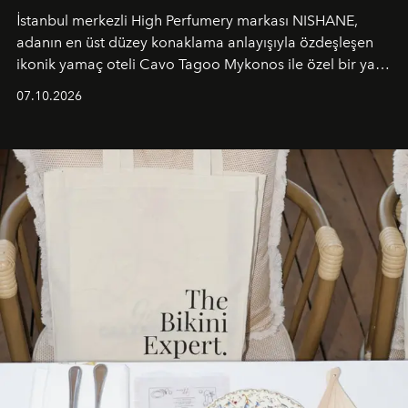
İstanbul merkezli High Perfumery markası NISHANE,
adanın en üst düzey konaklama anlayışıyla özdeşleşen
ikonik yamaç oteli Cavo Tagoo Mykonos ile özel bir yaz
iş birliğini hayata geçirdi. 25 Haziran 2026 itibarıyla
07.10.2026
başlayan bu özel aktivasyon, NISHANE’nin koku evrenini
Akdeniz’in en prestijli destinasyonlarından biriyle
buluşturarak markanın Cavo Tagoo’daki varlığını
sürükleyici ve mevsime özel bir deneyime dönüştürüyor.