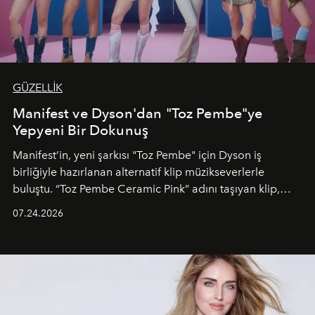
GÜZELLİK
Manifest ve Dyson'dan "Toz Pembe"ye
Yepyeni Bir Dokunuş
Manifest’in, yeni şarkısı "Toz Pembe" için Dyson iş
birliğiyle hazırlanan alternatif klip müzikseverlerle
buluştu. “Toz Pembe Ceramic Pink” adını taşıyan klip,
grubun enerjisini yansıtan renkli atmosferi, hareketli
07.24.2026
dans koreografileri ve güçlü stil dünyasıyla dikkat
çekerken, saç tasarımları da görsel anlatımın en önemli
unsurlarından biri olarak öne çıkıyor.