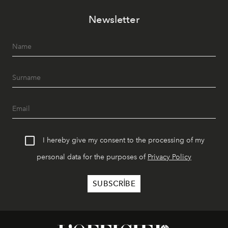
akşamlar, YAZ’ın sade lüks anlayışını gün batımından
Newsletter
geceye taşıyarak her hafta farklı bir deneyim sunuyor.
I hereby give my consent to the processing of my
personal data for the purposes of
Privacy Policy