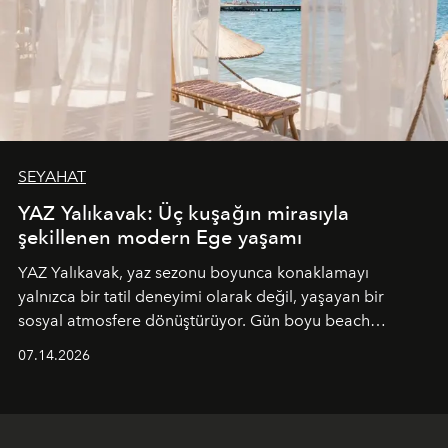
SEYAHAT
YAZ Yalıkavak: Üç kuşağın mirasıyla
şekillenen modern Ege yaşamı
YAZ Yalıkavak, yaz sezonu boyunca konaklamayı
yalnızca bir tatil deneyimi olarak değil, yaşayan bir
sosyal atmosfere dönüştürüyor. Gün boyu beach
alanında DJ performansları ve canlı müzik eşliğinde
07.14.2026
Ege’nin ritmi hissedilirken, akşamları ise Anadolu
mutfağını modern dokunuşlarla müzikle buluşturan
tematik gastronomi geceleri misafirlerle buluşuyor.
Paylaşıma, lezzete ve müziğe odaklanan bu özel