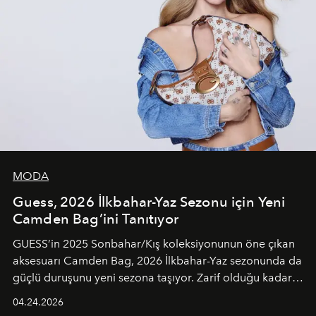
MODA
Guess, 2026 İlkbahar-Yaz Sezonu için Yeni
Camden Bag’ini Tanıtıyor
GUESS’in 2025 Sonbahar/Kış koleksiyonunun öne çıkan
aksesuarı Camden Bag, 2026 İlkbahar-Yaz sezonunda da
güçlü duruşunu yeni sezona taşıyor. Zarif olduğu kadar
güçlü ve özgüvenli kadınlar için tasarlanan Camden Bag,
04.24.2026
cazibenin, özgünlüğün ve modern bohem tavrın güçlü