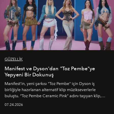
GÜZELLİK
Manifest ve Dyson'dan "Toz Pembe"ye
Yepyeni Bir Dokunuş
Manifest’in, yeni şarkısı "Toz Pembe" için Dyson iş
birliğiyle hazırlanan alternatif klip müzikseverlerle
buluştu. “Toz Pembe Ceramic Pink” adını taşıyan klip,
grubun enerjisini yansıtan renkli atmosferi, hareketli
07.24.2026
dans koreografileri ve güçlü stil dünyasıyla dikkat