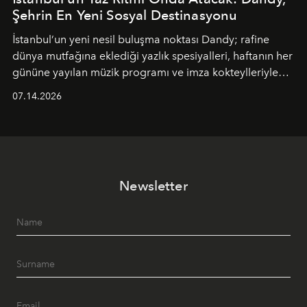
Şehrin En Yeni Sosyal Destinasyonu
İstanbul’un yeni nesil buluşma noktası
Dandy
; rafine
dünya mutfağına eklediği yazlık spesiyalleri, haftanın her
gününe yayılan müzik programı ve imza kokteylleriyle
yaz akşamlarını stil sahibi bir şehir ritüeline
07.14.2026
dönüştürüyor. Şehrin kozmopolit enerjisini "zahmetsiz
lüks" anlayışıyla buluşturan mekan; gurme lezzetleri, iyi
müziği ve açık havadaki özel puro alanını tek bir çatı
altında sunuyor.
Newsletter