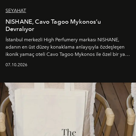
SEYAHAT
NISHANE, Cavo Tagoo Mykonos’u
Devralıyor
İstanbul merkezli High Perfumery markası NISHANE,
adanın en üst düzey konaklama anlayışıyla özdeşleşen
ikonik yamaç oteli Cavo Tagoo Mykonos ile özel bir yaz
iş birliğini hayata geçirdi. 25 Haziran 2026 itibarıyla
07.10.2026
başlayan bu özel aktivasyon, NISHANE’nin koku evrenini
Akdeniz’in en prestijli destinasyonlarından biriyle
buluşturarak markanın Cavo Tagoo’daki varlığını
sürükleyici ve mevsime özel bir deneyime dönüştürüyor.