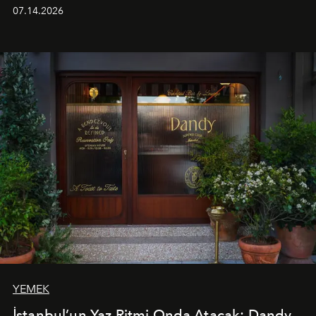
alanında DJ performansları ve canlı müzik eşliğinde
07.14.2026
Ege’nin ritmi hissedilirken, akşamları ise Anadolu
mutfağını modern dokunuşlarla müzikle buluşturan
tematik gastronomi geceleri misafirlerle buluşuyor.
Paylaşıma, lezzete ve müziğe odaklanan bu özel
akşamlar, YAZ’ın sade lüks anlayışını gün batımından
geceye taşıyarak her hafta farklı bir deneyim sunuyor.
YEMEK
İstanbul’un Yaz Ritmi Onda Atacak: Dandy,