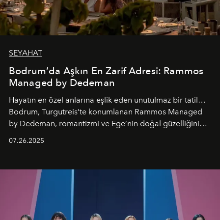
SEYAHAT
Bodrum’da Aşkın En Zarif Adresi: Rammos
Managed by Dedeman
Hayatın en özel anlarına eşlik eden unutulmaz bir tatil…
Bodrum, Turgutreis’te konumlanan Rammos Managed
by Dedeman, romantizmi ve Ege’nin doğal güzelliğini
aynı atmosferde buluşturarak balayı çiftlerinden özel
07.26.2025
kutlamalar planlayan misafirlere benzersiz bir deneyim
vadediyor.