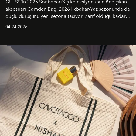
GUESS’in 2025 Sonbahar/Kış koleksiyonunun öne çıkan
aksesuarı Camden Bag, 2026 İlkbahar-Yaz sezonunda da
güçlü duruşunu yeni sezona taşıyor. Zarif olduğu kadar
güçlü ve özgüvenli kadınlar için tasarlanan Camden Bag,
04.24.2026
cazibenin, özgünlüğün ve modern bohem tavrın güçlü
bir ifadesi olarak öne çıkıyor.