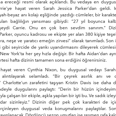
a ereceği resmi olarak açıklandı. Bu vedaya en duygusa
rrie’ye hayat veren Sarah Jessica Parker’dan geldi. 
iyah-beyaz anı kolajı eşliğinde yazdığı cümleler, bir karakte
lan bağlılığın yansıması gibiydi: “27 yıl boyunca kalb
 şeydi Carrie. Onu en çok ben sevdim sanırım.” Dizin
 Parker, oyuncu kadrosu ve ekipte yer alan 380 kişiye teş
ra, neşe ve yaratıcı emeğin zirvesi” olarak tanımladı. Son
i gibi seyircide de yankı uyandırmasını dileyerek cümlesi
ew York’ta her şey hızla değişir. Bir hafta Aidan’dan ayrı
 ertesi hafta dizinin tamamen sona erdiğini öğrenirsiniz.
 hayat veren Cynthia Nixon, bu duygusal vedayı Sarah 
 alıntılayarak selamladı. “Bir çeyrek asırlık anı ve 
.” Charlotte’un zarafetini taşıyan Kristin Davis ise daha
adeyle duygularını paylaştı: “Derin bir hüzün içindeyim.
la çalışan bir ekiple, aşkla yapılan bir işti bu. Ve sadık izl
ar sizinleyiz.” Dizinin diğer pek çok karakteri de iç
erçinleyen duygusal veda konuşmalarını paylaştılar. S
ayınlanacak. Dördüncü sezon umutları ise resmen rafa kaldı