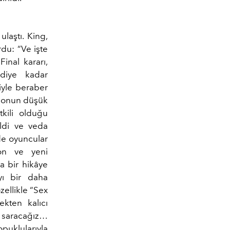
ulaştı. King,
du: “Ve işte
inal kararı,
mdiye kadar
iyle beraber
ezonun düşük
tkili olduğu
ldi ve veda
de oyuncular
xon ve yeni
a bir hikâye
yı bir daha
zellikle “Sex
ekten kalıcı
zı saracağız…
puklularıyla