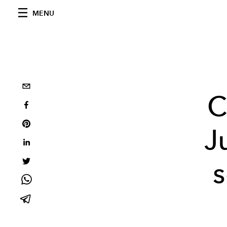
MENU
C
J
s