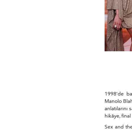
1998’de baş
Manolo Blahn
anlatılarını
hikâye, fina
Sex and the