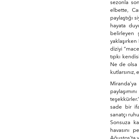
sezonla son
elbette, Ca
paylaştığı s
hayata duyu
belirleyen
yaklaşırken
diziyi “mace
tıpkı kendis
Ne de olsa N
kutlarsınız,
Miranda’ya
paylaşımını
teşekkürler
sade bir if
sanatçı ruhuy
Sonsuza kad
havasını p
Ağustos’ta y