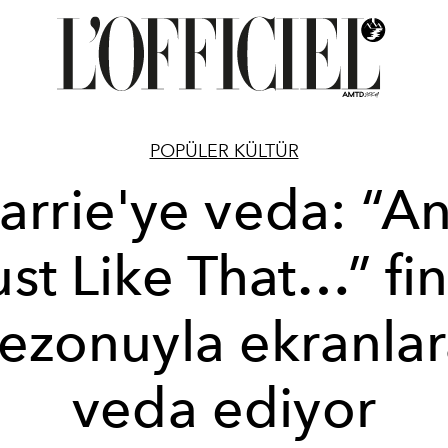
POPÜLER KÜLTÜR
arrie'ye veda: “A
ust Like That…” fin
ezonuyla ekranla
veda ediyor