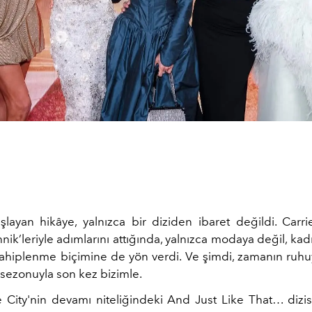
layan hikâye, yalnızca bir diziden ibaret değildi. Carr
ik’leriyle adımlarını attığında, yalnızca modaya değil, kad
 sahiplenme biçimine de yön verdi. Ve şimdi, zamanın ruhu
l sezonuyla son kez bizimle.
 City'nin devamı niteliğindeki And Just Like That… dizi