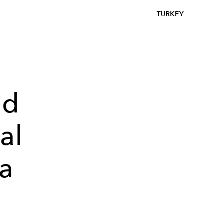
TURKEY
nd
al
ra