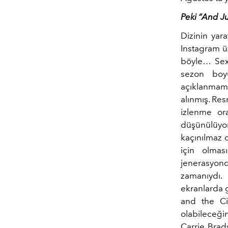
Peki “And J
Dizinin yara
Instagram ü
böyle… Sex 
sezon boyu
açıklanmamı
alınmış. Re
izlenme ora
düşünülüyo
kaçınılmaz 
için olmas
jenerasyond
zamanıydı.
ekranlarda g
and the Cit
olabileceğin
Carrie Brad