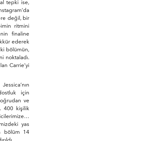
l tepki ise,
Instagram’da
re değil, bir
imin ritmini
in finaline
ekkür ederek
 iki bölümün,
ni noktaladı.
lan Carrie’yi
Jessica’nın
dostluk için
 doğrudan ve
 400 kişilik
eyicilerimize…
imizdeki yas
on bölüm 14
rıldı.