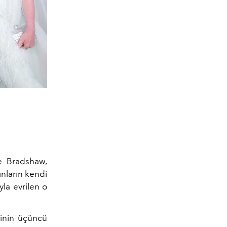
ie Bradshaw,
ınların kendi
yla evrilen o
sinin üçüncü