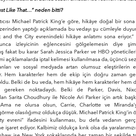
ust Like That…” neden bitti?
tıcısı Michael Patrick King’e göre, hikâye doğal bir sona 
zerinden yaptığı açıklamada bu vedayı şu cümleyle duyur
and the City evrenindeki hikâye anlatımı sona eriyor.” F
nca izleyicinin eğlencesini gölgelemesin diye şi
ş fakat bu karar Sarah Jessica Parker ve HBO yöneticiler
smi açıklamalarda iptal kelimesi kullanılmasa da, üçüncü s
nları ve sosyal medyada artan olumsuz eleştirilerin e
r. Hem karakterler hem de ekip için doğru zaman ge
oldu. Belki de bu veda, hem hikâye hem karakterler hem 
ı gereken noktadaydı. Belki de Parker, Davis, Ni
an Sarita Choudhury ile Nicole Ari Parker için artık başk
 Ama ne olursa olsun, Carrie, Charlotte ve Miranda’
örme olasılığımız oldukça düşük. Michael Patrick King’in ö
y evreni” ifadesini kullanması, bu defa vedanın gerç
e işaret ediyor. Kalbimiz oldukça kırık olsa da yaralarımı
shaw ise New York sokaklarında her zaman bir şekilde to