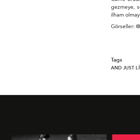
gezmeye, s
ilham olma
Görseller: @
Tags
AND JUST L