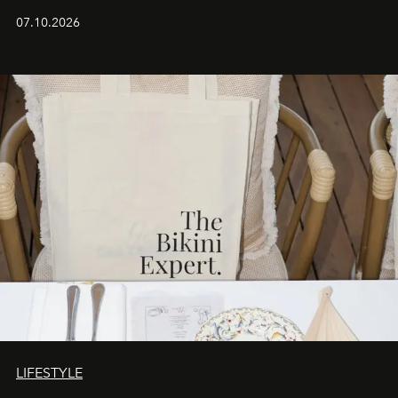
iş birliğini hayata geçirdi. 25 Haziran 2026 itibarıyla
07.10.2026
başlayan bu özel aktivasyon, NISHANE’nin koku evrenini
Akdeniz’in en prestijli destinasyonlarından biriyle
buluşturarak markanın Cavo Tagoo’daki varlığını
sürükleyici ve mevsime özel bir deneyime dönüştürüyor.
LIFESTYLE