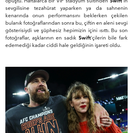
öpüştü. Haftalarca bir VIP stadyum süitinden
Swift’
in
sevgilisine tezahürat yaparken ya da sahnenin
kenarında onun performansını beklerken çekilen
bulanık fotoğraflarından sonra bu, çiftin en aleni sevgi
gösterisiydi ve şüphesiz hepimizin içini ısıttı. Bu son
fotoğraflar, aşklarının en sadık
Swift
'çilerin bile fark
edemediği kadar ciddi hale geldiğinin işareti oldu.