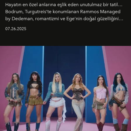
Hayatın en özel anlarına eşlik eden unutulmaz bir tatil…
Bodrum, Turgutreis’te konumlanan Rammos Managed
by Dedeman, romantizmi ve Ege’nin doğal güzelliğini
aynı atmosferde buluşturarak balayı çiftlerinden özel
07.26.2025
kutlamalar planlayan misafirlere benzersiz bir deneyim
vadediyor.