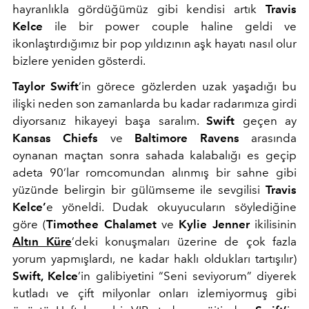
hayranlıkla gördüğümüz gibi kendisi artık
Travis
Kelce
ile bir power couple haline geldi ve
ikonlaştırdığımız bir pop yıldızının aşk hayatı nasıl olur
bizlere yeniden gösterdi.
Taylor Swift
’in görece gözlerden uzak yaşadığı bu
ilişki neden son zamanlarda bu kadar radarımıza girdi
diyorsanız hikayeyi başa saralım.
Swift
geçen ay
Kansas Chiefs
ve
Baltimore Ravens
arasında
oynanan maçtan sonra sahada kalabalığı es geçip
adeta 90’lar romcomundan alınmış bir sahne gibi
yüzünde belirgin bir gülümseme ile sevgilisi
Travis
Kelce’
e yöneldi. Dudak okuyucuların söylediğine
göre (
Timothee Chalamet
ve
Kylie Jenner
ikilisinin
Altın Küre
’deki konuşmaları üzerine de çok fazla
yorum yapmışlardı, ne kadar haklı oldukları tartışılır)
Swift, Kelce
’in galibiyetini “Seni seviyorum” diyerek
kutladı ve çift milyonlar onları izlemiyormuş gibi