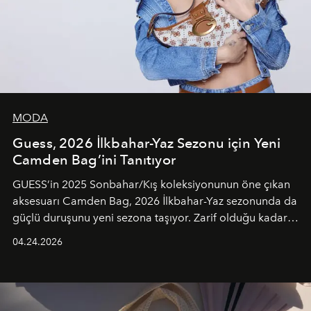
MODA
Guess, 2026 İlkbahar-Yaz Sezonu için Yeni
Camden Bag’ini Tanıtıyor
GUESS’in 2025 Sonbahar/Kış koleksiyonunun öne çıkan
aksesuarı Camden Bag, 2026 İlkbahar-Yaz sezonunda da
güçlü duruşunu yeni sezona taşıyor. Zarif olduğu kadar
güçlü ve özgüvenli kadınlar için tasarlanan Camden Bag,
04.24.2026
cazibenin, özgünlüğün ve modern bohem tavrın güçlü
bir ifadesi olarak öne çıkıyor.