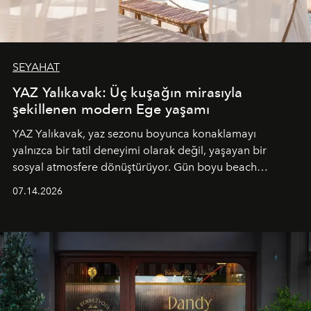
SEYAHAT
YAZ Yalıkavak: Üç kuşağın mirasıyla
şekillenen modern Ege yaşamı
YAZ Yalıkavak, yaz sezonu boyunca konaklamayı
yalnızca bir tatil deneyimi olarak değil, yaşayan bir
sosyal atmosfere dönüştürüyor. Gün boyu beach
alanında DJ performansları ve canlı müzik eşliğinde
07.14.2026
Ege’nin ritmi hissedilirken, akşamları ise Anadolu
mutfağını modern dokunuşlarla müzikle buluşturan
tematik gastronomi geceleri misafirlerle buluşuyor.
Paylaşıma, lezzete ve müziğe odaklanan bu özel
akşamlar, YAZ’ın sade lüks anlayışını gün batımından
geceye taşıyarak her hafta farklı bir deneyim sunuyor.