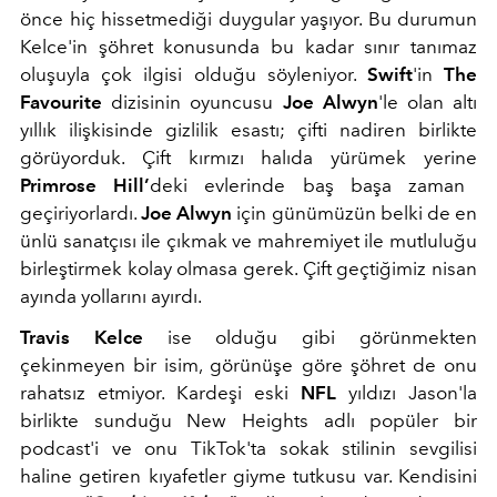
önce hiç hissetmediği duygular yaşıyor. Bu durumun
Kelce'in şöhret konusunda bu kadar sınır tanımaz
oluşuyla çok ilgisi olduğu söyleniyor.
Swift
'in
The
Favourite
dizisinin oyuncusu
Joe Alwyn
'le olan altı
yıllık ilişkisinde gizlilik esastı; çifti nadiren birlikte
görüyorduk. Çift kırmızı halıda yürümek yerine
Primrose Hill’
deki evlerinde baş başa zaman
geçiriyorlardı.
Joe Alwyn
için günümüzün belki de en
ünlü sanatçısı ile çıkmak ve mahremiyet ile mutluluğu
birleştirmek kolay olmasa gerek. Çift geçtiğimiz nisan
ayında yollarını ayırdı.
Travis Kelce
ise olduğu gibi görünmekten
çekinmeyen bir isim, görünüşe göre şöhret de onu
rahatsız etmiyor. Kardeşi eski
NFL
yıldızı Jason'la
birlikte sunduğu New Heights adlı popüler bir
podcast'i ve onu TikTok'ta sokak stilinin sevgilisi
haline getiren kıyafetler giyme tutkusu var. Kendisini