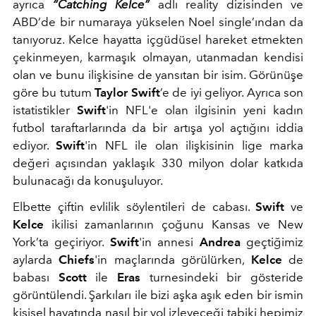
ayrıca
“Catching Kelce”
adlı reality dizisinden ve
ABD’de bir numaraya yükselen Noel single’ından da
tanıyoruz. Kelce hayatta içgüdüsel hareket etmekten
çekinmeyen, karmaşık olmayan, utanmadan kendisi
olan ve bunu ilişkisine de yansıtan bir isim. Görünüşe
göre bu tutum
Taylor Swift
’e de iyi geliyor. Ayrıca son
istatistikler
Swift
'in NFL'e olan ilgisinin yeni kadın
futbol taraftarlarında da bir artışa yol açtığını iddia
ediyor.
Swift
'in NFL ile olan ilişkisinin lige marka
değeri açısından yaklaşık 330 milyon dolar katkıda
bulunacağı da konuşuluyor.
Elbette çiftin evlilik söylentileri de cabası.
Swift
ve
Kelce
ikilisi zamanlarının çoğunu Kansas ve New
York’ta geçiriyor.
Swift
'in annesi
Andrea
geçtiğimiz
aylarda
Chiefs
'in maçlarında görülürken,
Kelce
de
babası
Scott
ile
Eras
turnesindeki bir gösteride
görüntülendi. Şarkıları ile bizi aşka aşık eden bir ismin
kişisel hayatında nasıl bir yol izleyeceği tabiki hepimiz