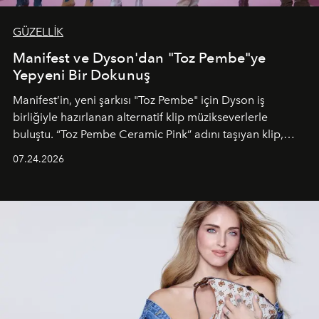
GÜZELLİK
Manifest ve Dyson'dan "Toz Pembe"ye
Yepyeni Bir Dokunuş
Manifest’in, yeni şarkısı "Toz Pembe" için Dyson iş
birliğiyle hazırlanan alternatif klip müzikseverlerle
buluştu. “Toz Pembe Ceramic Pink” adını taşıyan klip,
grubun enerjisini yansıtan renkli atmosferi, hareketli
07.24.2026
dans koreografileri ve güçlü stil dünyasıyla dikkat
çekerken, saç tasarımları da görsel anlatımın en önemli
unsurlarından biri olarak öne çıkıyor.