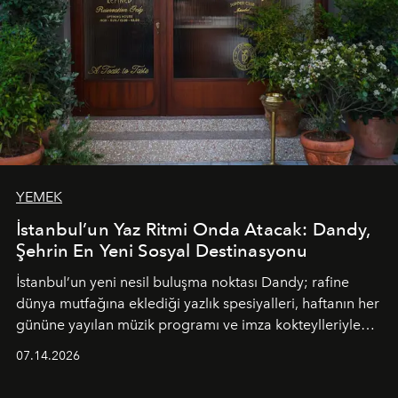
YEMEK
İstanbul’un Yaz Ritmi Onda Atacak: Dandy,
Şehrin En Yeni Sosyal Destinasyonu
İstanbul’un yeni nesil buluşma noktası
Dandy
; rafine
dünya mutfağına eklediği yazlık spesiyalleri, haftanın her
gününe yayılan müzik programı ve imza kokteylleriyle
yaz akşamlarını stil sahibi bir şehir ritüeline
07.14.2026
dönüştürüyor. Şehrin kozmopolit enerjisini "zahmetsiz
lüks" anlayışıyla buluşturan mekan; gurme lezzetleri, iyi