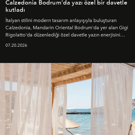
Calzedonia Bodrum’da yazı özel bir davetle
kutladı
İtalyan stilini modern tasarım anlayışıyla buluşturan
Calzedonia, Mandarin Oriental Bodrum'da yer alan Gigi
Rigolatto'da düzenlediği özel davetle yazın enerjisini
paylaştı.
07.20.2026