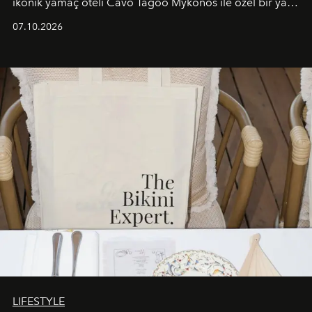
ikonik yamaç oteli Cavo Tagoo Mykonos ile özel bir yaz
iş birliğini hayata geçirdi. 25 Haziran 2026 itibarıyla
07.10.2026
başlayan bu özel aktivasyon, NISHANE’nin koku evrenini
Akdeniz’in en prestijli destinasyonlarından biriyle
buluşturarak markanın Cavo Tagoo’daki varlığını
sürükleyici ve mevsime özel bir deneyime dönüştürüyor.
LIFESTYLE