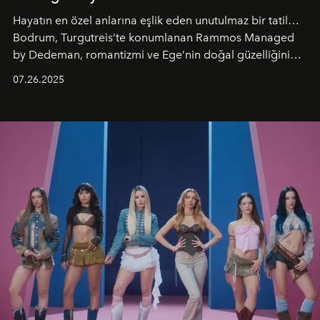
Hayatın en özel anlarına eşlik eden unutulmaz bir tatil…
Bodrum, Turgutreis’te konumlanan Rammos Managed
by Dedeman, romantizmi ve Ege’nin doğal güzelliğini
aynı atmosferde buluşturarak balayı çiftlerinden özel
07.26.2025
kutlamalar planlayan misafirlere benzersiz bir deneyim
vadediyor.