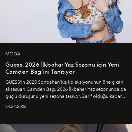
MODA
Guess, 2026 İlkbahar-Yaz Sezonu için Yeni
Camden Bag’ini Tanıtıyor
GUESS’in 2025 Sonbahar/Kış koleksiyonunun öne çıkan
aksesuarı Camden Bag, 2026 İlkbahar-Yaz sezonunda da
güçlü duruşunu yeni sezona taşıyor. Zarif olduğu kadar
güçlü ve özgüvenli kadınlar için tasarlanan Camden Bag,
04.24.2026
cazibenin, özgünlüğün ve modern bohem tavrın güçlü
bir ifadesi olarak öne çıkıyor.