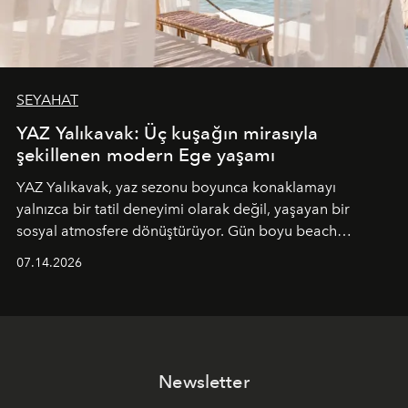
SEYAHAT
YAZ Yalıkavak: Üç kuşağın mirasıyla
şekillenen modern Ege yaşamı
YAZ Yalıkavak, yaz sezonu boyunca konaklamayı
yalnızca bir tatil deneyimi olarak değil, yaşayan bir
sosyal atmosfere dönüştürüyor. Gün boyu beach
alanında DJ performansları ve canlı müzik eşliğinde
07.14.2026
Ege’nin ritmi hissedilirken, akşamları ise Anadolu
mutfağını modern dokunuşlarla müzikle buluşturan
tematik gastronomi geceleri misafirlerle buluşuyor.
Paylaşıma, lezzete ve müziğe odaklanan bu özel
akşamlar, YAZ’ın sade lüks anlayışını gün batımından
Newsletter
geceye taşıyarak her hafta farklı bir deneyim sunuyor.