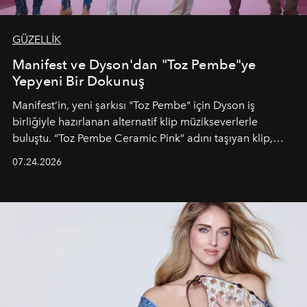
GÜZELLİK
Manifest ve Dyson'dan "Toz Pembe"ye
Yepyeni Bir Dokunuş
Manifest’in, yeni şarkısı "Toz Pembe" için Dyson iş
birliğiyle hazırlanan alternatif klip müzikseverlerle
buluştu. “Toz Pembe Ceramic Pink” adını taşıyan klip,
grubun enerjisini yansıtan renkli atmosferi, hareketli
07.24.2026
dans koreografileri ve güçlü stil dünyasıyla dikkat
çekerken, saç tasarımları da görsel anlatımın en önemli
unsurlarından biri olarak öne çıkıyor.