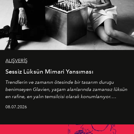
ALIŞVERİŞ
Sessiz Lüksün Mimari Yansıması
Trendlerin ve zamanın ötesinde bir tasarım duruşu
benimseyen
Glavien,
yaşam alanlarında zamansız lüksün
en rafine, en yalın temsilcisi olarak konumlanıyor.
Kusursuz malzeme kalitesini yüksek zanaatkarlıkla
08.07.2026
birleştiren marka; modern mimarinin sınırlarını zorlayan
en yeni seçkisiyle bu imza felsefesini mekanlara taşıyor.