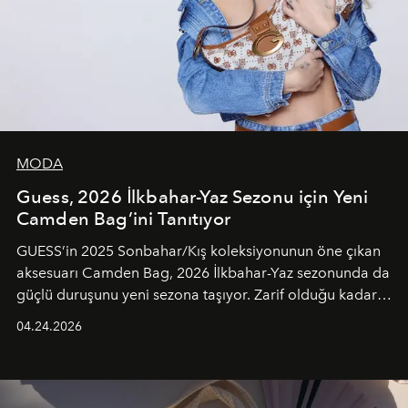
MODA
Guess, 2026 İlkbahar-Yaz Sezonu için Yeni
Camden Bag’ini Tanıtıyor
GUESS’in 2025 Sonbahar/Kış koleksiyonunun öne çıkan
aksesuarı Camden Bag, 2026 İlkbahar-Yaz sezonunda da
güçlü duruşunu yeni sezona taşıyor. Zarif olduğu kadar
güçlü ve özgüvenli kadınlar için tasarlanan Camden Bag,
04.24.2026
cazibenin, özgünlüğün ve modern bohem tavrın güçlü
bir ifadesi olarak öne çıkıyor.