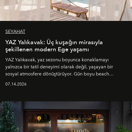
SEYAHAT
YAZ Yalıkavak: Üç kuşağın mirasıyla
şekillenen modern Ege yaşamı
YAZ Yalıkavak, yaz sezonu boyunca konaklamayı
yalnızca bir tatil deneyimi olarak değil, yaşayan bir
sosyal atmosfere dönüştürüyor. Gün boyu beach
alanında DJ performansları ve canlı müzik eşliğinde
07.14.2026
Ege’nin ritmi hissedilirken, akşamları ise Anadolu
mutfağını modern dokunuşlarla müzikle buluşturan
tematik gastronomi geceleri misafirlerle buluşuyor.
Paylaşıma, lezzete ve müziğe odaklanan bu özel
akşamlar, YAZ’ın sade lüks anlayışını gün batımından
geceye taşıyarak her hafta farklı bir deneyim sunuyor.