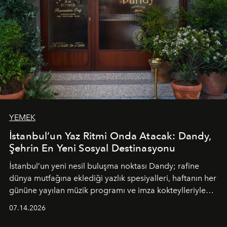
YEMEK
İstanbul’un Yaz Ritmi Onda Atacak: Dandy,
Şehrin En Yeni Sosyal Destinasyonu
İstanbul’un yeni nesil buluşma noktası
Dandy
; rafine
dünya mutfağına eklediği yazlık spesiyalleri, haftanın her
gününe yayılan müzik programı ve imza kokteylleriyle
yaz akşamlarını stil sahibi bir şehir ritüeline
07.14.2026
dönüştürüyor. Şehrin kozmopolit enerjisini "zahmetsiz
lüks" anlayışıyla buluşturan mekan; gurme lezzetleri, iyi