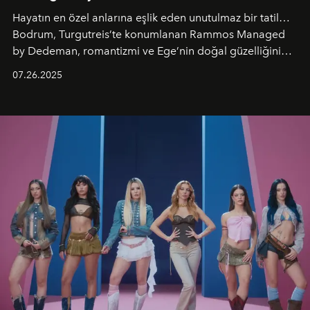
Hayatın en özel anlarına eşlik eden unutulmaz bir tatil…
Bodrum, Turgutreis’te konumlanan Rammos Managed
by Dedeman, romantizmi ve Ege’nin doğal güzelliğini
aynı atmosferde buluşturarak balayı çiftlerinden özel
07.26.2025
kutlamalar planlayan misafirlere benzersiz bir deneyim
vadediyor.