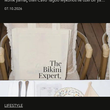
ikonik yamaç oteli Cavo Tagoo Mykonos ile özel bir yaz
iş birliğini hayata geçirdi. 25 Haziran 2026 itibarıyla
07.10.2026
başlayan bu özel aktivasyon, NISHANE’nin koku evrenini
Akdeniz’in en prestijli destinasyonlarından biriyle
buluşturarak markanın Cavo Tagoo’daki varlığını
sürükleyici ve mevsime özel bir deneyime dönüştürüyor.
LIFESTYLE