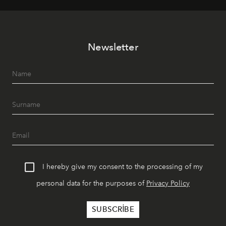
müziği ve açık havadaki özel puro alanını tek bir çatı
altında sunuyor.
Newsletter
I hereby give my consent to the processing of my
personal data for the purposes of
Privacy Policy