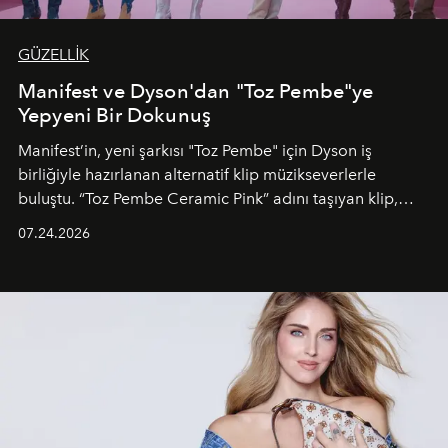
GÜZELLİK
Manifest ve Dyson'dan "Toz Pembe"ye
Yepyeni Bir Dokunuş
Manifest’in, yeni şarkısı "Toz Pembe" için Dyson iş
birliğiyle hazırlanan alternatif klip müzikseverlerle
buluştu. “Toz Pembe Ceramic Pink” adını taşıyan klip,
grubun enerjisini yansıtan renkli atmosferi, hareketli
07.24.2026
dans koreografileri ve güçlü stil dünyasıyla dikkat
çekerken, saç tasarımları da görsel anlatımın en önemli
unsurlarından biri olarak öne çıkıyor.