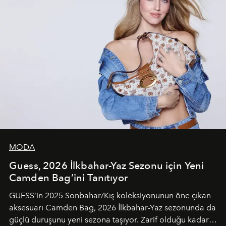
MODA
Guess, 2026 İlkbahar-Yaz Sezonu için Yeni
Camden Bag’ini Tanıtıyor
GUESS’in 2025 Sonbahar/Kış koleksiyonunun öne çıkan
aksesuarı Camden Bag, 2026 İlkbahar-Yaz sezonunda da
güçlü duruşunu yeni sezona taşıyor. Zarif olduğu kadar