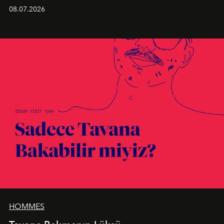
Kusursuz malzeme kalitesini yüksek zanaatkarlıkla
08.07.2026
birleştiren marka; modern mimarinin sınırlarını zorlayan
en yeni seçkisiyle bu imza felsefesini mekanlara taşıyor.
HOMMES