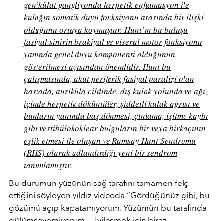
genikülat gangliyonda herpetik enflamasyon ile
kulağın somatik duyu fonksiyonu arasında bir ilişki
olduğunu ortaya koymuştur. Hunt’ın bu buluşu
fasiyal sinirin brakiyal ve viseral motor fonksiyonu
yanında genel duyu komponenti olduğunun
gösterilmesi açısından önemlidir. Hunt bu
çalışmasında, akut periferik fasiyal paralizi olan
hastada, auriküla cildinde, dış kulak yolunda ve ağız
içinde herpetik döküntüler, şiddetli kulak ağrısı ve
bunların yanında baş dönmesi, çınlama, işitme kaybı
gibi vestibülokoklear bulguların bir veya birkaçının
eşlik etmesi ile oluşan ve Ramsay Hunt Sendromu
(RHS) olarak adlandırdığı yeni bir sendrom
tanımlamıştır.
Bu durumun yüzünün sağ tarafını tamamen felç
ettiğini söyleyen yıldız videoda “Gördüğünüz gibi, bu
gözümü açıp kapatamıyorum. Yüzümün bu tarafında
gülümseyemiyorum… İyileşmek için biraz