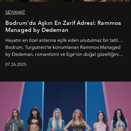
SEYAHAT
Bodrum’da Aşkın En Zarif Adresi: Rammos
Managed by Dedeman
Hayatın en özel anlarına eşlik eden unutulmaz bir tatil…
Bodrum, Turgutreis’te konumlanan Rammos Managed
by Dedeman, romantizmi ve Ege’nin doğal güzelliğini
aynı atmosferde buluşturarak balayı çiftlerinden özel
07.26.2025
kutlamalar planlayan misafirlere benzersiz bir deneyim
vadediyor.