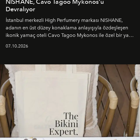
NISHANE, Cavo Tagoo Mykonos’u
Devralıyor
İstanbul merkezli High Perfumery markası NISHANE,
adanın en üst düzey konaklama anlayışıyla özdeşleşen
ikonik yamaç oteli Cavo Tagoo Mykonos ile özel bir yaz
iş birliğini hayata geçirdi. 25 Haziran 2026 itibarıyla
07.10.2026
başlayan bu özel aktivasyon, NISHANE’nin koku evrenini
Akdeniz’in en prestijli destinasyonlarından biriyle
buluşturarak markanın Cavo Tagoo’daki varlığını
sürükleyici ve mevsime özel bir deneyime dönüştürüyor.