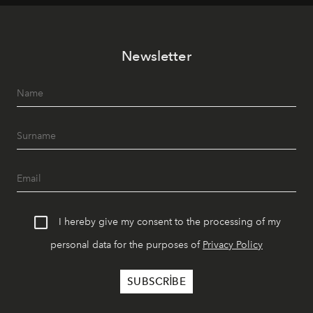
tematik gastronomi geceleri misafirlerle buluşuyor.
Paylaşıma, lezzete ve müziğe odaklanan bu özel
akşamlar, YAZ’ın sade lüks anlayışını gün batımından
Newsletter
geceye taşıyarak her hafta farklı bir deneyim sunuyor.
I hereby give my consent to the processing of my
personal data for the purposes of
Privacy Policy