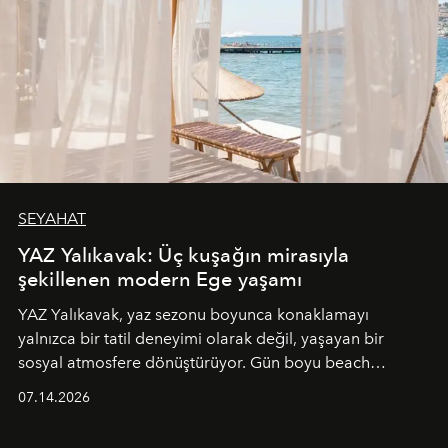
SEYAHAT
YAZ Yalıkavak: Üç kuşağın mirasıyla
şekillenen modern Ege yaşamı
YAZ Yalıkavak, yaz sezonu boyunca konaklamayı
yalnızca bir tatil deneyimi olarak değil, yaşayan bir
sosyal atmosfere dönüştürüyor. Gün boyu beach
alanında DJ performansları ve canlı müzik eşliğinde
07.14.2026
Ege’nin ritmi hissedilirken, akşamları ise Anadolu
mutfağını modern dokunuşlarla müzikle buluşturan