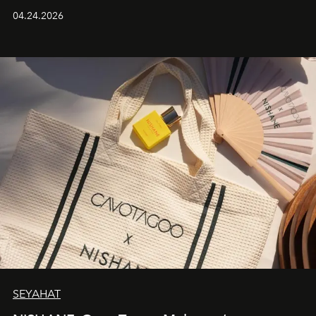
güçlü ve özgüvenli kadınlar için tasarlanan Camden Bag,
04.24.2026
cazibenin, özgünlüğün ve modern bohem tavrın güçlü
bir ifadesi olarak öne çıkıyor.
SEYAHAT