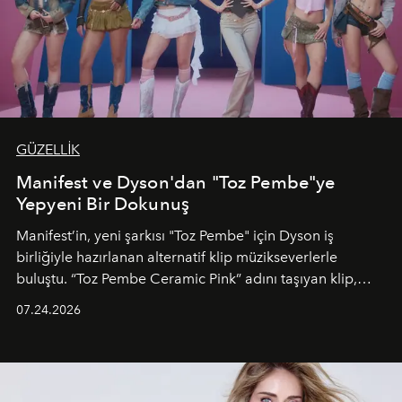
GÜZELLİK
Manifest ve Dyson'dan "Toz Pembe"ye
Yepyeni Bir Dokunuş
Manifest’in, yeni şarkısı "Toz Pembe" için Dyson iş
birliğiyle hazırlanan alternatif klip müzikseverlerle
buluştu. “Toz Pembe Ceramic Pink” adını taşıyan klip,
grubun enerjisini yansıtan renkli atmosferi, hareketli
07.24.2026
dans koreografileri ve güçlü stil dünyasıyla dikkat
çekerken, saç tasarımları da görsel anlatımın en önemli
unsurlarından biri olarak öne çıkıyor.