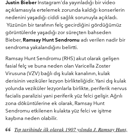
Justin Bieber
Instagram'da yayınladığı bir video
açıklamasıyla ertelemek zorunda kaldığı konserlerin
nedenini yaşadığı ciddi sağlık sorunuyla açıkladı.
Yüzünün bir tarafının felç gecirdiğini gördüğümüz
görüntülerde yaşadığı zor süreçten bahseden
Bieber,
Ramsay Hunt Sendromu
adı verilen nadir bir
sendroma yakalandığını belirtti.
Ramsay Hunt Sendromu
(RHS) akut olarak gelişen
fasial felç ve buna neden olan Varicella Zoster
Virusuna (VZV) bağlı dış kulak kanalının, kulak
derisinin veziküler lezyon birlikteliğidir. Yani
dış kulak
yolunda veziküler lezyonlarla birlikte, periferik nervus
facialis paralizisi yani periferik yüz felci gelişir. Ağrılı
zona döküntülerine ek olarak, Ramsay Hunt
Sendromu etkilenen kulakta yüz felci ve işitme
kaybına neden olabilir.
Tıp tarihinde ilk olarak 1907 yılında J. Ramsay Hunt,