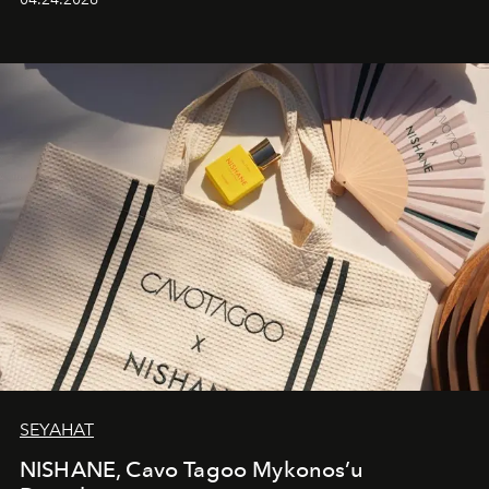
cazibenin, özgünlüğün ve modern bohem tavrın güçlü
bir ifadesi olarak öne çıkıyor.
SEYAHAT
NISHANE, Cavo Tagoo Mykonos’u