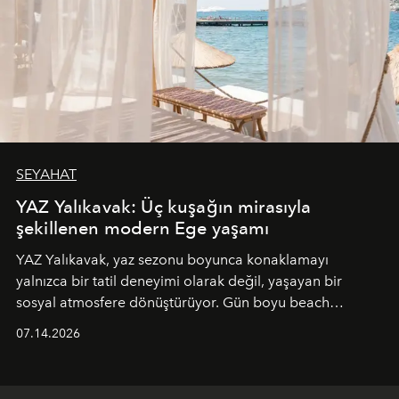
SEYAHAT
YAZ Yalıkavak: Üç kuşağın mirasıyla
şekillenen modern Ege yaşamı
YAZ Yalıkavak, yaz sezonu boyunca konaklamayı
yalnızca bir tatil deneyimi olarak değil, yaşayan bir
sosyal atmosfere dönüştürüyor. Gün boyu beach
alanında DJ performansları ve canlı müzik eşliğinde
07.14.2026
Ege’nin ritmi hissedilirken, akşamları ise Anadolu
mutfağını modern dokunuşlarla müzikle buluşturan
tematik gastronomi geceleri misafirlerle buluşuyor.