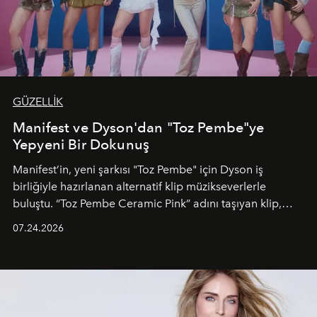
GÜZELLİK
Manifest ve Dyson'dan "Toz Pembe"ye
Yepyeni Bir Dokunuş
Manifest’in, yeni şarkısı "Toz Pembe" için Dyson iş
birliğiyle hazırlanan alternatif klip müzikseverlerle
buluştu. “Toz Pembe Ceramic Pink” adını taşıyan klip,
grubun enerjisini yansıtan renkli atmosferi, hareketli
07.24.2026
dans koreografileri ve güçlü stil dünyasıyla dikkat
çekerken, saç tasarımları da görsel anlatımın en önemli
unsurlarından biri olarak öne çıkıyor.