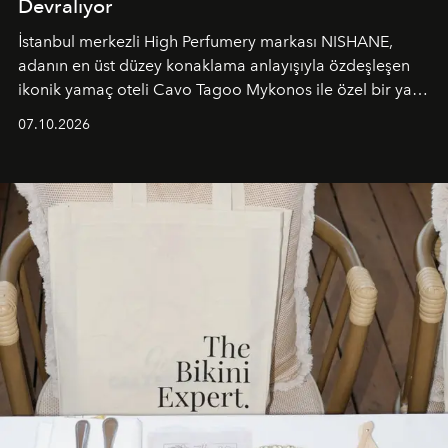
Devralıyor
İstanbul merkezli High Perfumery markası NISHANE,
adanın en üst düzey konaklama anlayışıyla özdeşleşen
ikonik yamaç oteli Cavo Tagoo Mykonos ile özel bir yaz
iş birliğini hayata geçirdi. 25 Haziran 2026 itibarıyla
07.10.2026
başlayan bu özel aktivasyon, NISHANE’nin koku evrenini
Akdeniz’in en prestijli destinasyonlarından biriyle
buluşturarak markanın Cavo Tagoo’daki varlığını
sürükleyici ve mevsime özel bir deneyime dönüştürüyor.