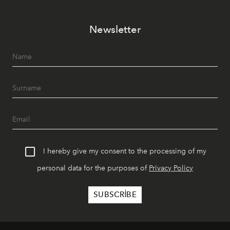
Paylaşıma, lezzete ve müziğe odaklanan bu özel
akşamlar, YAZ’ın sade lüks anlayışını gün batımından
Newsletter
geceye taşıyarak her hafta farklı bir deneyim sunuyor.
I hereby give my consent to the processing of my
personal data for the purposes of
Privacy Policy