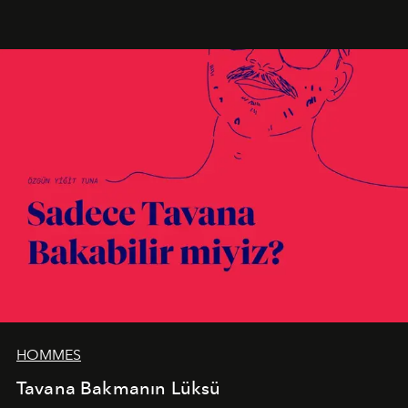
birleştiren marka; modern mimarinin sınırlarını zorlayan
en yeni seçkisiyle bu imza felsefesini mekanlara taşıyor.
HOMMES
Tavana Bakmanın Lüksü