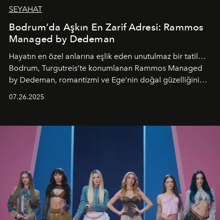
SEYAHAT
Bodrum’da Aşkın En Zarif Adresi: Rammos
Managed by Dedeman
Hayatın en özel anlarına eşlik eden unutulmaz bir tatil…
Bodrum, Turgutreis’te konumlanan Rammos Managed
by Dedeman, romantizmi ve Ege’nin doğal güzelliğini
aynı atmosferde buluşturarak balayı çiftlerinden özel
07.26.2025
kutlamalar planlayan misafirlere benzersiz bir deneyim
vadediyor.