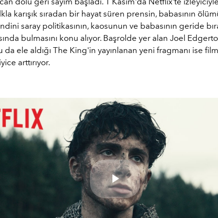
an dolu geri sayım başladı. 1 Kasım'da Netflix'te izleyiciy
alkla karışık sıradan bir hayat süren prensin, babasının ölü
dini saray politikasının, kaosunun ve babasının geride bır
sında bulmasını konu alıyor. Başrolde yer alan Joel Edgerto
da ele aldığı The King'in yayınlanan yeni fragmanı ise film
yice arttırıyor.
Play