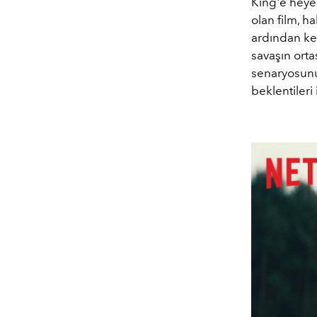
King'e heyec
olan film, h
ardından ken
savaşın orta
senaryosunu 
beklentileri i