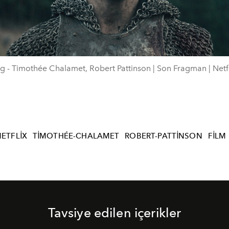
Video
g - Timothée Chalamet, Robert Pattinson | Son Fragman | Netfl
ETFLIX
TIMOTHÉE-CHALAMET
ROBERT-PATTINSON
FILM
Tavsiye edilen içerikler