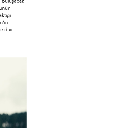
le buluşacak
münün
aktığı
n'ın
e dair