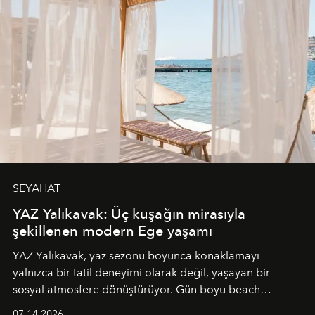
SEYAHAT
YAZ Yalıkavak: Üç kuşağın mirasıyla
şekillenen modern Ege yaşamı
YAZ Yalıkavak, yaz sezonu boyunca konaklamayı
yalnızca bir tatil deneyimi olarak değil, yaşayan bir
sosyal atmosfere dönüştürüyor. Gün boyu beach
alanında DJ performansları ve canlı müzik eşliğinde
07.14.2026