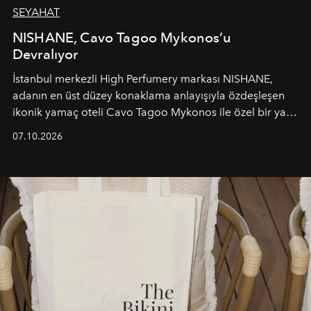
SEYAHAT
NISHANE, Cavo Tagoo Mykonos’u
Devralıyor
İstanbul merkezli High Perfumery markası NISHANE,
adanın en üst düzey konaklama anlayışıyla özdeşleşen
ikonik yamaç oteli Cavo Tagoo Mykonos ile özel bir yaz
iş birliğini hayata geçirdi. 25 Haziran 2026 itibarıyla
07.10.2026
başlayan bu özel aktivasyon, NISHANE’nin koku evrenini
Akdeniz’in en prestijli destinasyonlarından biriyle
buluşturarak markanın Cavo Tagoo’daki varlığını
sürükleyici ve mevsime özel bir deneyime dönüştürüyor.