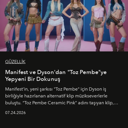
GÜZELLİK
Manifest ve Dyson'dan "Toz Pembe"ye
Yepyeni Bir Dokunuş
Manifest’in, yeni şarkısı "Toz Pembe" için Dyson iş
birliğiyle hazırlanan alternatif klip müzikseverlerle
buluştu. “Toz Pembe Ceramic Pink” adını taşıyan klip,
grubun enerjisini yansıtan renkli atmosferi, hareketli
07.24.2026
dans koreografileri ve güçlü stil dünyasıyla dikkat
çekerken, saç tasarımları da görsel anlatımın en önemli