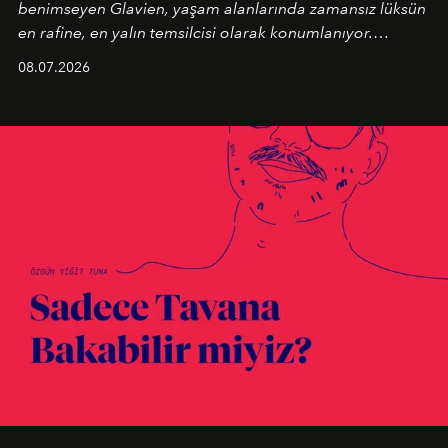
benimseyen
Glavien,
yaşam alanlarında zamansız lüksün
en rafine, en yalın temsilcisi olarak konumlanıyor.
Kusursuz malzeme kalitesini yüksek zanaatkarlıkla
08.07.2026
birleştiren marka; modern mimarinin sınırlarını zorlayan
en yeni seçkisiyle bu imza felsefesini mekanlara taşıyor.