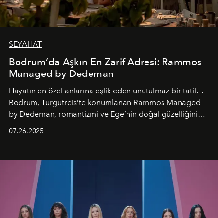
SEYAHAT
Bodrum’da Aşkın En Zarif Adresi: Rammos
Managed by Dedeman
Hayatın en özel anlarına eşlik eden unutulmaz bir tatil…
Bodrum, Turgutreis’te konumlanan Rammos Managed
by Dedeman, romantizmi ve Ege’nin doğal güzelliğini
aynı atmosferde buluşturarak balayı çiftlerinden özel
07.26.2025
kutlamalar planlayan misafirlere benzersiz bir deneyim
vadediyor.