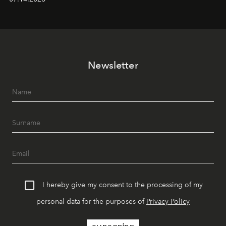
Ege’nin ritmi hissedilirken, akşamları ise Anadolu
mutfağını modern dokunuşlarla müzikle buluşturan
tematik gastronomi geceleri misafirlerle buluşuyor.
Paylaşıma, lezzete ve müziğe odaklanan bu özel
akşamlar, YAZ’ın sade lüks anlayışını gün batımından
Newsletter
geceye taşıyarak her hafta farklı bir deneyim sunuyor.
I hereby give my consent to the processing of my
personal data for the purposes of
Privacy Policy