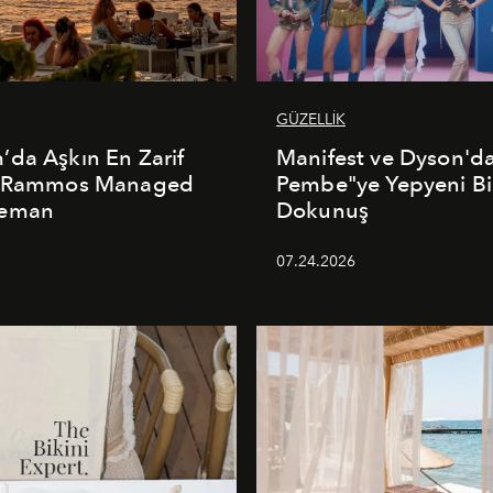
GÜZELLİK
da Aşkın En Zarif
Manifest ve Dyson'd
: Rammos Managed
Pembe"ye Yepyeni Bi
deman
Dokunuş
5
07.24.2026