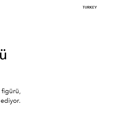
TURKEY
rü
figürü,
ediyor.