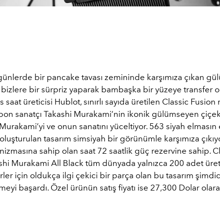
günlerde bir pancake tavası zemininde karşımıza çıkan g
 bizlere bir sürpriz yaparak bambaşka bir yüzeye transfer ol
s saat üreticisi Hublot, sınırlı sayıda üretilen Classic Fusio
pon sanatçı Takashi Murakami’nin ikonik gülümseyen çiçek
Murakami’yi ve onun sanatını yüceltiyor. 563 siyah elmasın 
 oluşturulan tasarım simsiyah bir görünümle karşımıza çıkıy
zmasına sahip olan saat 72 saatlik güç rezervine sahip. C
shi Murakami All Black tüm dünyada yalnızca 200 adet üret
ler için oldukça ilgi çekici bir parça olan bu tasarım şimdid
eyi başardı. Özel ürünün satış fiyatı ise 27,300 Dolar olara