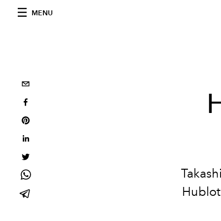
MENU
H
Takash
Hublot