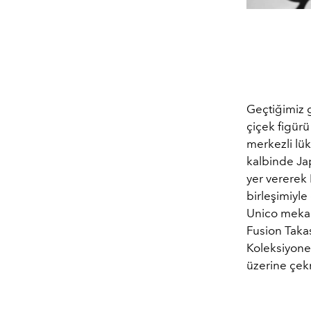
Geçtiğimiz 
çiçek figürü
merkezli lük
kalbinde Ja
yer vererek 
birleşimiyle
Unico mekani
Fusion Taka
Koleksiyoner
üzerine çekm