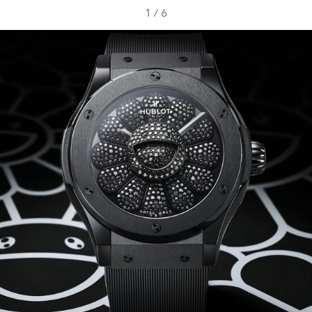
1
/
6