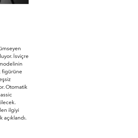
ülümseyen
uyor. İsviçre
n modelinin
 figürüne
eşsiz
or. Otomatik
lassic
ilecek.
en ilgiyi
k açıklandı.