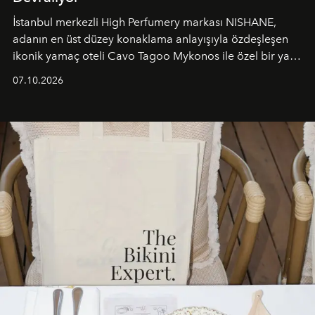
İstanbul merkezli High Perfumery markası NISHANE,
adanın en üst düzey konaklama anlayışıyla özdeşleşen
ikonik yamaç oteli Cavo Tagoo Mykonos ile özel bir yaz
iş birliğini hayata geçirdi. 25 Haziran 2026 itibarıyla
07.10.2026
başlayan bu özel aktivasyon, NISHANE’nin koku evrenini
Akdeniz’in en prestijli destinasyonlarından biriyle
buluşturarak markanın Cavo Tagoo’daki varlığını
sürükleyici ve mevsime özel bir deneyime dönüştürüyor.