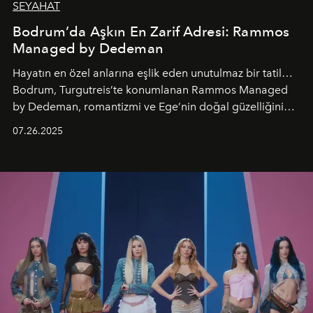
SEYAHAT
Bodrum’da Aşkın En Zarif Adresi: Rammos
Managed by Dedeman
Hayatın en özel anlarına eşlik eden unutulmaz bir tatil…
Bodrum, Turgutreis’te konumlanan Rammos Managed
by Dedeman, romantizmi ve Ege’nin doğal güzelliğini
aynı atmosferde buluşturarak balayı çiftlerinden özel
07.26.2025
kutlamalar planlayan misafirlere benzersiz bir deneyim
vadediyor.