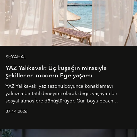
SEYAHAT
YAZ Yalıkavak: Üç kuşağın mirasıyla
şekillenen modern Ege yaşamı
YAZ Yalıkavak, yaz sezonu boyunca konaklamayı
yalnızca bir tatil deneyimi olarak değil, yaşayan bir
sosyal atmosfere dönüştürüyor. Gün boyu beach
alanında DJ performansları ve canlı müzik eşliğinde
07.14.2026
Ege’nin ritmi hissedilirken, akşamları ise Anadolu
mutfağını modern dokunuşlarla müzikle buluşturan
tematik gastronomi geceleri misafirlerle buluşuyor.