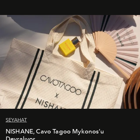
cazibenin, özgünlüğün ve modern bohem tavrın güçlü
bir ifadesi olarak öne çıkıyor.
SEYAHAT
NISHANE, Cavo Tagoo Mykonos’u
Devralıyor