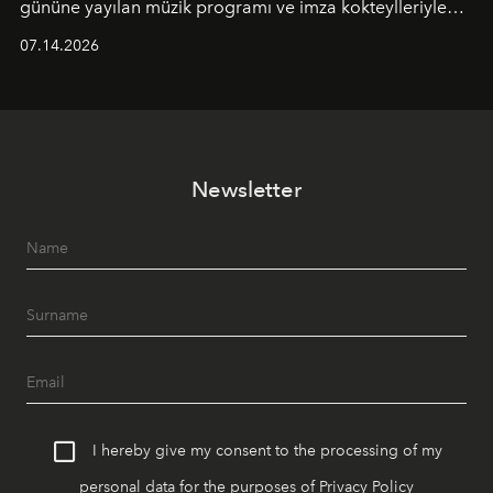
gününe yayılan müzik programı ve imza kokteylleriyle
yaz akşamlarını stil sahibi bir şehir ritüeline
07.14.2026
dönüştürüyor. Şehrin kozmopolit enerjisini "zahmetsiz
lüks" anlayışıyla buluşturan mekan; gurme lezzetleri, iyi
müziği ve açık havadaki özel puro alanını tek bir çatı
altında sunuyor.
Newsletter
I hereby give my consent to the processing of my
personal data for the purposes of
Privacy Policy