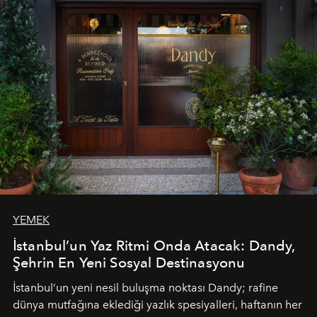
Paylaşıma, lezzete ve müziğe odaklanan bu özel
akşamlar, YAZ’ın sade lüks anlayışını gün batımından
geceye taşıyarak her hafta farklı bir deneyim sunuyor.
YEMEK
İstanbul’un Yaz Ritmi Onda Atacak: Dandy,
Şehrin En Yeni Sosyal Destinasyonu
İstanbul’un yeni nesil buluşma noktası
Dandy
; rafine
dünya mutfağına eklediği yazlık spesiyalleri, haftanın her