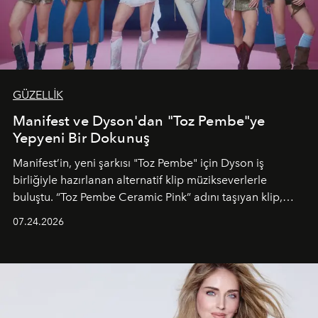
GÜZELLİK
Manifest ve Dyson'dan "Toz Pembe"ye
Yepyeni Bir Dokunuş
Manifest’in, yeni şarkısı "Toz Pembe" için Dyson iş
birliğiyle hazırlanan alternatif klip müzikseverlerle
buluştu. “Toz Pembe Ceramic Pink” adını taşıyan klip,
grubun enerjisini yansıtan renkli atmosferi, hareketli
07.24.2026
dans koreografileri ve güçlü stil dünyasıyla dikkat
çekerken, saç tasarımları da görsel anlatımın en önemli
unsurlarından biri olarak öne çıkıyor.