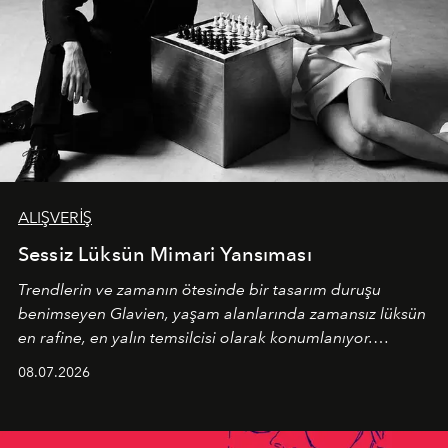
ALIŞVERİŞ
Sessiz Lüksün Mimari Yansıması
Trendlerin ve zamanın ötesinde bir tasarım duruşu
benimseyen
Glavien,
yaşam alanlarında zamansız lüksün
en rafine, en yalın temsilcisi olarak konumlanıyor.
Kusursuz malzeme kalitesini yüksek zanaatkarlıkla
08.07.2026
birleştiren marka; modern mimarinin sınırlarını zorlayan
en yeni seçkisiyle bu imza felsefesini mekanlara taşıyor.