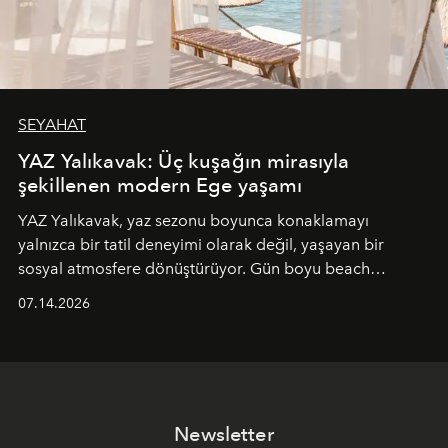
SEYAHAT
YAZ Yalıkavak: Üç kuşağın mirasıyla
şekillenen modern Ege yaşamı
YAZ Yalıkavak, yaz sezonu boyunca konaklamayı
yalnızca bir tatil deneyimi olarak değil, yaşayan bir
sosyal atmosfere dönüştürüyor. Gün boyu beach
alanında DJ performansları ve canlı müzik eşliğinde
07.14.2026
Ege’nin ritmi hissedilirken, akşamları ise Anadolu
mutfağını modern dokunuşlarla müzikle buluşturan
tematik gastronomi geceleri misafirlerle buluşuyor.
Paylaşıma, lezzete ve müziğe odaklanan bu özel
akşamlar, YAZ’ın sade lüks anlayışını gün batımından
Newsletter
geceye taşıyarak her hafta farklı bir deneyim sunuyor.