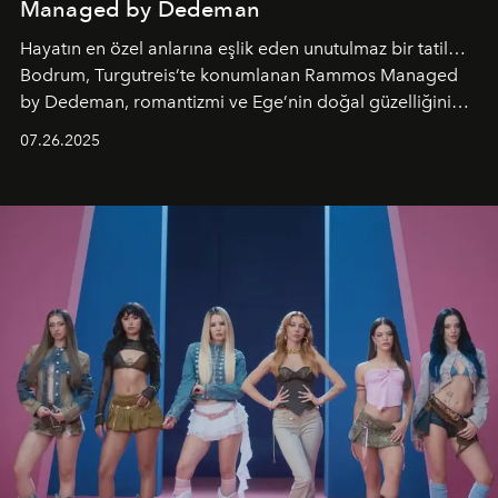
Managed by Dedeman
Hayatın en özel anlarına eşlik eden unutulmaz bir tatil…
Bodrum, Turgutreis’te konumlanan Rammos Managed
by Dedeman, romantizmi ve Ege’nin doğal güzelliğini
aynı atmosferde buluşturarak balayı çiftlerinden özel
07.26.2025
kutlamalar planlayan misafirlere benzersiz bir deneyim
vadediyor.