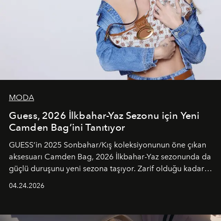
MODA
Guess, 2026 İlkbahar-Yaz Sezonu için Yeni
Camden Bag’ini Tanıtıyor
GUESS’in 2025 Sonbahar/Kış koleksiyonunun öne çıkan
aksesuarı Camden Bag, 2026 İlkbahar-Yaz sezonunda da
güçlü duruşunu yeni sezona taşıyor. Zarif olduğu kadar
güçlü ve özgüvenli kadınlar için tasarlanan Camden Bag,
04.24.2026
cazibenin, özgünlüğün ve modern bohem tavrın güçlü
bir ifadesi olarak öne çıkıyor.