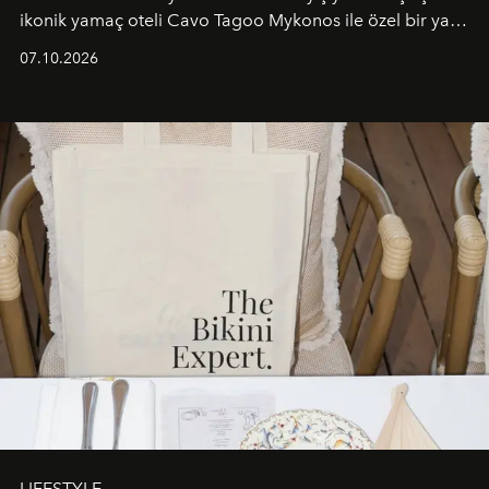
ikonik yamaç oteli Cavo Tagoo Mykonos ile özel bir yaz
iş birliğini hayata geçirdi. 25 Haziran 2026 itibarıyla
07.10.2026
başlayan bu özel aktivasyon, NISHANE’nin koku evrenini
Akdeniz’in en prestijli destinasyonlarından biriyle
buluşturarak markanın Cavo Tagoo’daki varlığını
sürükleyici ve mevsime özel bir deneyime dönüştürüyor.
LIFESTYLE