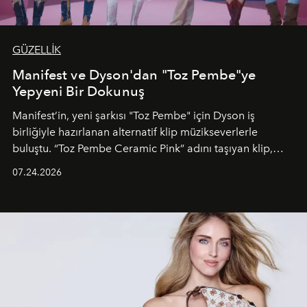
GÜZELLİK
Manifest ve Dyson'dan "Toz Pembe"ye
Yepyeni Bir Dokunuş
Manifest’in, yeni şarkısı "Toz Pembe" için Dyson iş
birliğiyle hazırlanan alternatif klip müzikseverlerle
buluştu. “Toz Pembe Ceramic Pink” adını taşıyan klip,
grubun enerjisini yansıtan renkli atmosferi, hareketli
07.24.2026
dans koreografileri ve güçlü stil dünyasıyla dikkat
çekerken, saç tasarımları da görsel anlatımın en önemli
unsurlarından biri olarak öne çıkıyor.