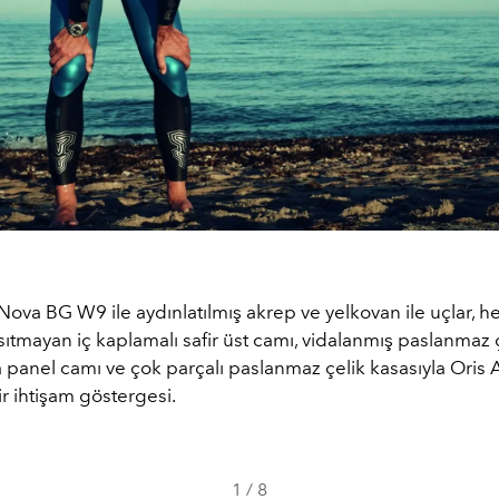
va BG W9 ile aydınlatılmış akrep ve yelkovan ile uçlar, her
ıtmayan iç kaplamalı safir üst camı, vidalanmış paslanmaz çe
 panel camı ve çok parçalı paslanmaz çelik kasasıyla Oris
ir ihtişam göstergesi.
1
/
8