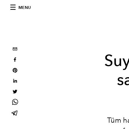
MENU
Suy
s
Tüm ha