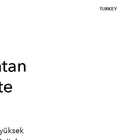
TURKEY
atan
te
 yüksek