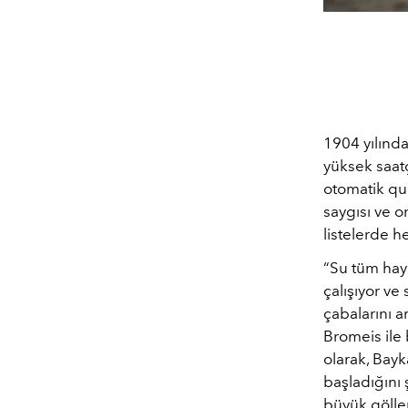
1904 yılında
yüksek saatç
otomatik qua
saygısı ve o
listelerde h
“Su tüm haya
çalışıyor ve
çabalarını ar
Bromeis ile 
olarak, Bay
başladığını 
büyük gölle