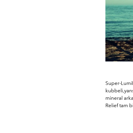
Super-LumiNo
kubbeli,yans
mineral arka
Relief tam b