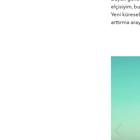
elçisiyim, b
Yeni küresel
arttırma ar