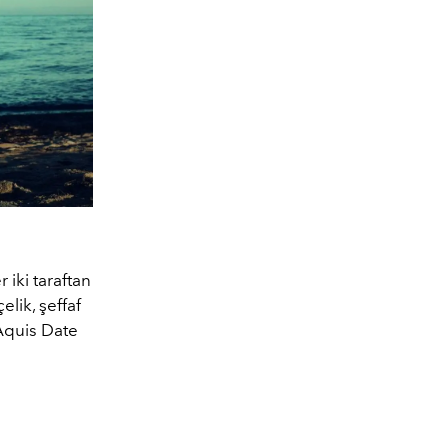
 iki taraftan
lik, şeffaf
 Aquis Date