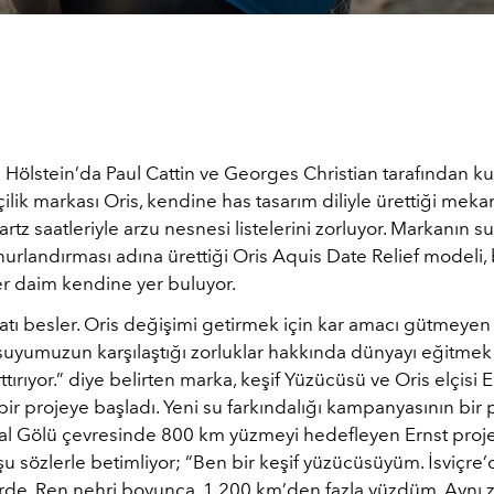
 Hölstein’da Paul Cattin ve Georges Christian tarafından k
ilik markası Oris, kendine has tasarım diliyle ürettiği meka
rtz saatleriyle arzu nesnesi listelerini zorluyor. Markanın s
nurlandırması adına ürettiği Oris Aquis Date Relief modeli,
er daim kendine yer buluyor.
tı besler. Oris değişimi getirmek için kar amacı gütmeyen 
 suyumuzun karşılaştığı zorluklar hakkında dünyayı eğitmek 
ttırıyor.” diye belirten marka, keşif Yüzücüsü ve Oris elçisi E
bir projeye başladı. Yeni su farkındalığı kampanyasının bir 
kal Gölü çevresinde 800 km yüzmeyi hedefleyen Ernst pro
şu sözlerle betimliyor; “Ben bir keşif yüzücüsüyüm. İsviçre’
rde, Ren nehri boyunca, 1,200 km’den fazla yüzdüm. Aynı