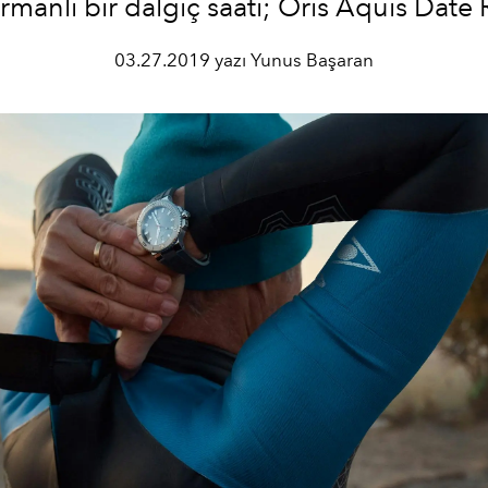
rmanlı bir dalgıç saati; Oris Aquis Date R
03.27.2019 yazı Yunus Başaran