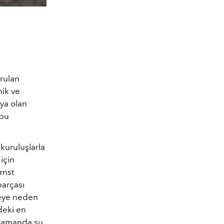
urulan
nik ve
uya olan
 bu
kuruluşlarla
için
rnst
parçası
jeye neden
deki en
 zamanda su