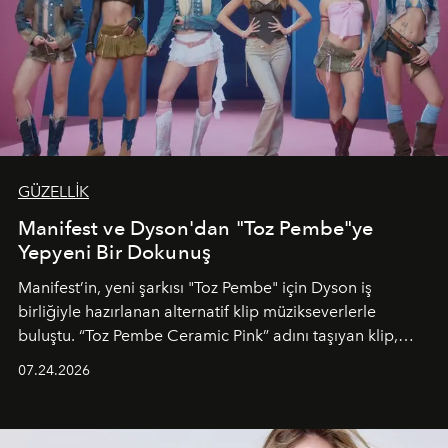
GÜZELLİK
Manifest ve Dyson'dan "Toz Pembe"ye
Yepyeni Bir Dokunuş
Manifest’in, yeni şarkısı "Toz Pembe" için Dyson iş
birliğiyle hazırlanan alternatif klip müzikseverlerle
buluştu. “Toz Pembe Ceramic Pink” adını taşıyan klip,
grubun enerjisini yansıtan renkli atmosferi, hareketli
07.24.2026
dans koreografileri ve güçlü stil dünyasıyla dikkat
çekerken, saç tasarımları da görsel anlatımın en önemli
unsurlarından biri olarak öne çıkıyor.