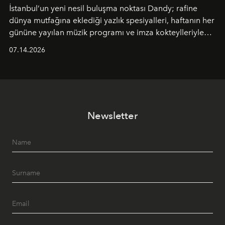
İstanbul’un yeni nesil buluşma noktası
Dandy
; rafine
dünya mutfağına eklediği yazlık spesiyalleri, haftanın her
gününe yayılan müzik programı ve imza kokteylleriyle
yaz akşamlarını stil sahibi bir şehir ritüeline
07.14.2026
dönüştürüyor. Şehrin kozmopolit enerjisini "zahmetsiz
lüks" anlayışıyla buluşturan mekan; gurme lezzetleri, iyi
müziği ve açık havadaki özel puro alanını tek bir çatı
altında sunuyor.
Newsletter