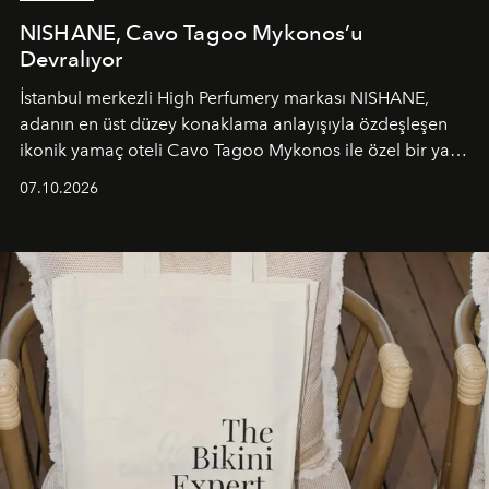
NISHANE, Cavo Tagoo Mykonos’u
Devralıyor
İstanbul merkezli High Perfumery markası NISHANE,
adanın en üst düzey konaklama anlayışıyla özdeşleşen
ikonik yamaç oteli Cavo Tagoo Mykonos ile özel bir yaz
iş birliğini hayata geçirdi. 25 Haziran 2026 itibarıyla
07.10.2026
başlayan bu özel aktivasyon, NISHANE’nin koku evrenini
Akdeniz’in en prestijli destinasyonlarından biriyle
buluşturarak markanın Cavo Tagoo’daki varlığını
sürükleyici ve mevsime özel bir deneyime dönüştürüyor.