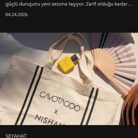
güçlü duruşunu yeni sezona taşıyor. Zarif olduğu kadar
güçlü ve özgüvenli kadınlar için tasarlanan Camden Bag,
04.24.2026
cazibenin, özgünlüğün ve modern bohem tavrın güçlü
bir ifadesi olarak öne çıkıyor.
SEYAHAT