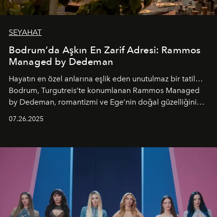
SEYAHAT
Bodrum’da Aşkın En Zarif Adresi: Rammos
Managed by Dedeman
Hayatın en özel anlarına eşlik eden unutulmaz bir tatil…
Bodrum, Turgutreis’te konumlanan Rammos Managed
by Dedeman, romantizmi ve Ege’nin doğal güzelliğini
aynı atmosferde buluşturarak balayı çiftlerinden özel
07.26.2025
kutlamalar planlayan misafirlere benzersiz bir deneyim
vadediyor.