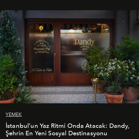
mutfağını modern dokunuşlarla müzikle buluşturan
tematik gastronomi geceleri misafirlerle buluşuyor.
Paylaşıma, lezzete ve müziğe odaklanan bu özel
akşamlar, YAZ’ın sade lüks anlayışını gün batımından
geceye taşıyarak her hafta farklı bir deneyim sunuyor.
YEMEK
İstanbul’un Yaz Ritmi Onda Atacak: Dandy,
Şehrin En Yeni Sosyal Destinasyonu