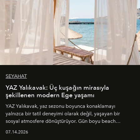
SEYAHAT
YAZ Yalıkavak: Üç kuşağın mirasıyla
şekillenen modern Ege yaşamı
YAZ Yalıkavak, yaz sezonu boyunca konaklamayı
yalnızca bir tatil deneyimi olarak değil, yaşayan bir
sosyal atmosfere dönüştürüyor. Gün boyu beach
alanında DJ performansları ve canlı müzik eşliğinde
07.14.2026
Ege’nin ritmi hissedilirken, akşamları ise Anadolu