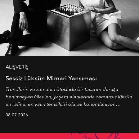
ALIŞVERİŞ
Sessiz Lüksün Mimari Yansıması
Trendlerin ve zamanın ötesinde bir tasarım duruşu
benimseyen
Glavien,
yaşam alanlarında zamansız lüksün
en rafine, en yalın temsilcisi olarak konumlanıyor.
Kusursuz malzeme kalitesini yüksek zanaatkarlıkla
08.07.2026
birleştiren marka; modern mimarinin sınırlarını zorlayan
en yeni seçkisiyle bu imza felsefesini mekanlara taşıyor.