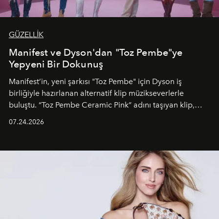
GÜZELLİK
Manifest ve Dyson'dan "Toz Pembe"ye
Yepyeni Bir Dokunuş
Manifest’in, yeni şarkısı "Toz Pembe" için Dyson iş
birliğiyle hazırlanan alternatif klip müzikseverlerle
buluştu. “Toz Pembe Ceramic Pink” adını taşıyan klip,
grubun enerjisini yansıtan renkli atmosferi, hareketli
07.24.2026
dans koreografileri ve güçlü stil dünyasıyla dikkat
çekerken, saç tasarımları da görsel anlatımın en önemli
unsurlarından biri olarak öne çıkıyor.