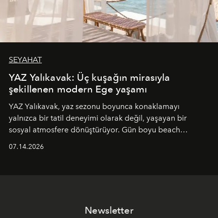
SEYAHAT
YAZ Yalıkavak: Üç kuşağın mirasıyla
şekillenen modern Ege yaşamı
YAZ Yalıkavak, yaz sezonu boyunca konaklamayı
yalnızca bir tatil deneyimi olarak değil, yaşayan bir
sosyal atmosfere dönüştürüyor. Gün boyu beach
alanında DJ performansları ve canlı müzik eşliğinde
07.14.2026
Ege’nin ritmi hissedilirken, akşamları ise Anadolu
mutfağını modern dokunuşlarla müzikle buluşturan
tematik gastronomi geceleri misafirlerle buluşuyor.
Paylaşıma, lezzete ve müziğe odaklanan bu özel
akşamlar, YAZ’ın sade lüks anlayışını gün batımından
Newsletter
geceye taşıyarak her hafta farklı bir deneyim sunuyor.