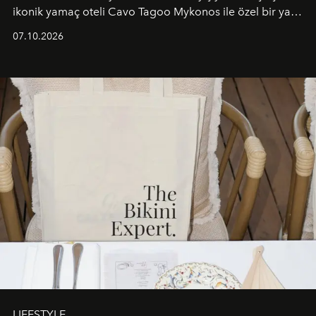
ikonik yamaç oteli Cavo Tagoo Mykonos ile özel bir yaz
iş birliğini hayata geçirdi. 25 Haziran 2026 itibarıyla
07.10.2026
başlayan bu özel aktivasyon, NISHANE’nin koku evrenini
Akdeniz’in en prestijli destinasyonlarından biriyle
buluşturarak markanın Cavo Tagoo’daki varlığını
sürükleyici ve mevsime özel bir deneyime dönüştürüyor.
LIFESTYLE