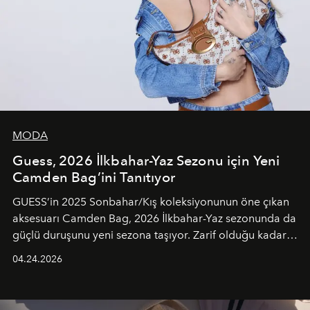
MODA
Guess, 2026 İlkbahar-Yaz Sezonu için Yeni
Camden Bag’ini Tanıtıyor
GUESS’in 2025 Sonbahar/Kış koleksiyonunun öne çıkan
aksesuarı Camden Bag, 2026 İlkbahar-Yaz sezonunda da
güçlü duruşunu yeni sezona taşıyor. Zarif olduğu kadar
güçlü ve özgüvenli kadınlar için tasarlanan Camden Bag,
04.24.2026
cazibenin, özgünlüğün ve modern bohem tavrın güçlü
bir ifadesi olarak öne çıkıyor.